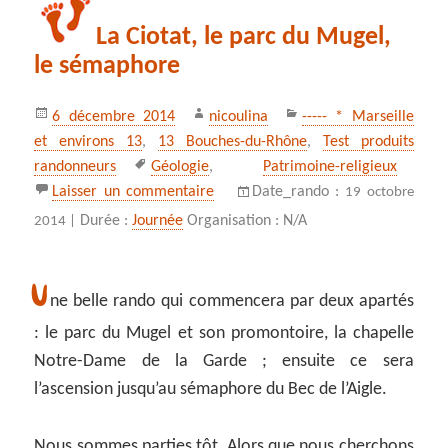
La Ciotat, le parc du Mugel,
le sémaphore
Publié
Auteur
Catégories
6 décembre 2014
nicoulina
----- * Marseille
le
et environs 13
,
13 Bouches-du-Rhône
,
Test produits
Mots-
randonneurs
Géologie
,
Patrimoine-religieux
clés
sur La Ciotat, le parc du Mugel, le
Laisser un commentaire
Date_rando :
19 octobre
Durée :
Journée
Organisation : N/A
2014 |
U
ne belle rando qui commencera par deux apartés
: le parc du Mugel et son promontoire, la chapelle
Notre-Dame de la Garde ; ensuite ce sera
l’ascension jusqu’au sémaphore du Bec de l’Aigle.
Nous sommes parties tôt. Alors que nous cherchons