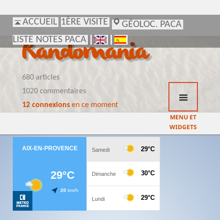
ACCUEIL
ACCUEIL
1ÈRE VISITE
1ÈRE VISITE
GÉOLOC. PACA
GÉOLOC. PACA
LISTE NOTES PACA
LISTE NOTES PACA
Randomania
680 articles
1020 commentaires
12 connexions
en ce moment
MENU ET
WIDGETS