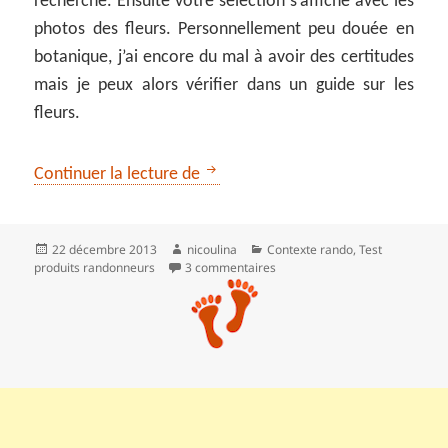
recherche. Ensuite votre sélection s’affiche avec les
photos des fleurs. Personnellement peu douée en
botanique, j’ai encore du mal à avoir des certitudes
mais je peux alors vérifier dans un guide sur les
fleurs.
Utilitaires iPhone pour randonneu
Continuer la lecture de
Publié
Auteur
Catégories
22 décembre 2013
nicoulina
Contexte rando
,
Test
le
sur Utilitaires iPhone pour ra
produits randonneurs
3 commentaires