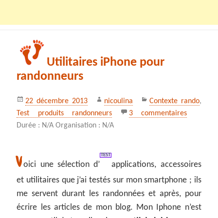
Utilitaires iPhone pour
randonneurs
Publié
Auteur
Catégories
22 décembre 2013
nicoulina
Contexte rando
,
le
sur Utili
Test produits randonneurs
3 commentaires
Durée : N/A Organisation : N/A
TEST
V
oici une sélection d’
applications, accessoires
et utilitaires que j’ai testés sur mon smartphone ; ils
me servent durant les randonnées et après, pour
écrire les articles de mon blog. Mon Iphone n’est