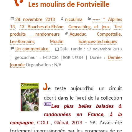
Les moulins de Fontvieille
Publié
Auteur
Catégories
28 novembre 2013
nicoulina
----- * Alpilles
le
13
,
13 Bouches-du-Rhône
,
Geocaching et jeux
,
Test
Mots-
produits randonneurs
Aqueduc
,
Compostelle
,
clés
Les‑Romains
,
Moulin
,
Sciences-techniques
sur Les moulins de Fontvieille
Un commentaire
Date_rando :
17 novembre 2013
geocacheur :
Durée :
Demie-
|
M13C30 |
BOBINES84 |
journée
Organisation : N/A
J
e teste aujourd’hui un circuit
décrit dans le livret de la collection
TEST
Les plus belles balades &
randonnées en France, à la
campagne
COLL.
Glénat, 2013
,
,
– 5€. J’avais été
fortement impressionnée par les promesses de ce