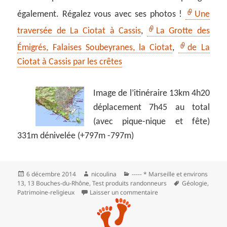
également. Régalez vous avec ses photos !
Une
traversée de La Ciotat à Cassis
,
La Grotte des
Émigrés, Falaises Soubeyranes, la Ciotat
,
de La
Ciotat à Cassis par les crêtes
Image de l’itinéraire 13km 4h20
déplacement 7h45 au total
(avec pique-nique et fête)
331m dénivelée (+797m -797m)
Publié
Auteur
Catégories
6 décembre 2014
nicoulina
----- * Marseille et environs
le
Mots-
13
,
13 Bouches-du-Rhône
,
Test produits randonneurs
Géologie
,
clés
sur La Ciotat, le parc d
Patrimoine-religieux
Laisser un commentaire