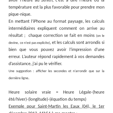
avoir l’heure au zénith, c’est à dire l’heure où la
température est la plus favorable pour prendre mon
pique-nique.
En mettant l’iPhone au format paysage, les calculs
intermédiaires expliquent comment on arrive au
résultat ; chaque correction se fait en moins
(on le
, et les calculs sont arrondis si
devine, ce n’est pas explicite)
bien que vous pouvez avoir l’impression d’une
erreur. L’auteur répond rapidement à vos demandes
d’assistance, j’ai pu le vérifier.
Une suggestion : afficher les secondes et n’arrondir que sur la
.
dernière ligne
Heure solaire vraie = Heure Légale-(heure
été/hiver)-(longitude)-(équation du temps)
Exemple pour Saint-Martin les Eaux (04), le 1er