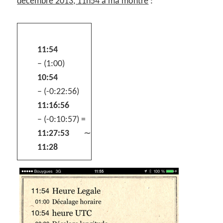
décembre 2013, 11h54 à ma montre
:
11:54
– (1:00)
10:54
– (-0:22:56)
11:16:56
– (-0:10:57) =
11:27:53
∼
11:28