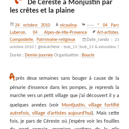
De Céreste à Monjustin par
les crêtes et la plaine
Publié
Auteur
Catégories
24 octobre 2010
nicoulina
----- * 04 Parc
le
Mots-
Luberon
,
04 Alpes-de-Hte-Provence
Art-artistes
,
clés
Compostelle
,
Patrimoine-religieux
Date_rando :
23
geocacheur :
octobre 2010 |
bob_13 |
bob_13 & estoublon |
Durée :
Demie-journée
Organisation :
Boucle
A
près deux semaines sans bouger à cause de la
pénurie d’essence dans les pompes, je reprends la
marche vers un petit village que j’ai découvert il y a
quelques années (voir
Montjustin, village fortifié
autrefois, village d’artistes aujourd’hui
). Mais cette
fois, je pars de Céreste où j’espère voir les fouilles