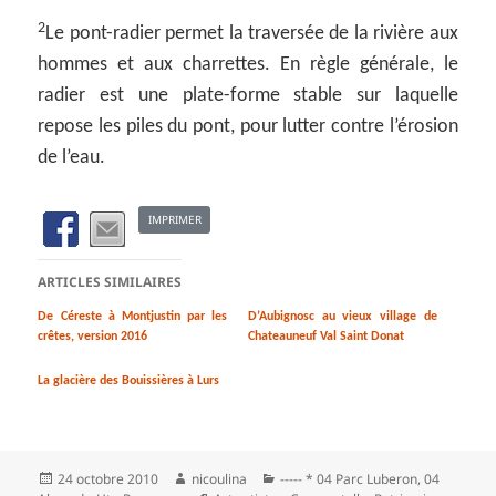
2
Le pont-radier permet la traversée de la rivière aux
hommes et aux charrettes. En règle générale, le
radier est une plate-forme stable sur laquelle
repose les piles du pont, pour lutter contre l’érosion
de l’eau.
IMPRIMER
ARTICLES SIMILAIRES
De Céreste à Montjustin par les
D’Aubignosc au vieux village de
crêtes, version 2016
Chateauneuf Val Saint Donat
La glacière des Bouissières à Lurs
Publié
Auteur
Catégories
24 octobre 2010
nicoulina
----- * 04 Parc Luberon
,
04
le
Mots-