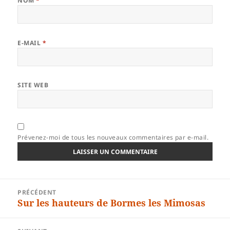
NOM
*
E-MAIL
*
SITE WEB
Prévenez-moi de tous les nouveaux commentaires par e-mail.
Navigation
PRÉCÉDENT
de
Sur les hauteurs de Bormes les Mimosas
Article
l’article
précédent :