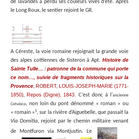
de lavandes a perdu ses couleurs vives d’été. Après
le Long Roux, le sentier rejoint le GR.
A Céreste, la voie romaine rejoignait la grande voie
Histoire de
des alpes cottiennes de Sisteron à Apt.
Sainte Tulle… : patronne de la commune qui porte
ce nom…, suivie de fragments historiques sur la
Provence
ROBERT, LOUIS-JOSEPH-MARIE (1771-
,
1850)
Repos (Digne), 1843
,
. C’est donc à l’
ancienne
, non loin du pont dénommé « roman » ou
Catuiaca
1
« romain »
, sur la rivière d’Aiguebelle, que passait la
Via Domitia
, rejoint par le chemin militaire venant
de Montfuron via Montjustin.
Le