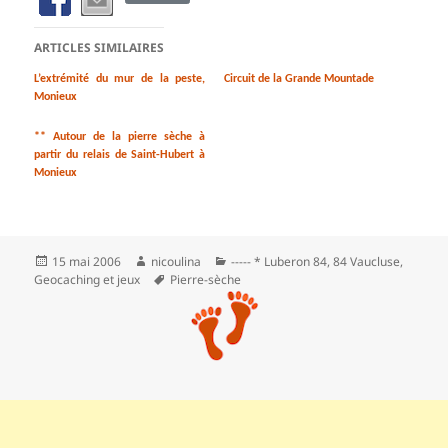
ARTICLES SIMILAIRES
L’extrémité du mur de la peste,
Circuit de la Grande Mountade
Monieux
** Autour de la pierre sèche à
partir du relais de Saint-Hubert à
Monieux
Publié
Auteur
Catégories
15 mai 2006
nicoulina
----- * Luberon 84
,
84 Vaucluse
,
le
Mots-
Geocaching et jeux
Pierre-sèche
clés