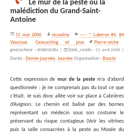
Le mur de la peste ou la
malédiction du Grand-Saint-
Antoine
Publié
Auteur
Catégories
15 mai 2006
nicoulina
----- * Luberon 84
,
84
le
Mots-
Vaucluse
,
Geocaching et jeux
Pierre-sèche
clés
geocacheur :
Date_rando :
BOBINES84 |
21 avril 2006 |
Durée :
Demie-journée
,
Journée
Organisation :
Boucle
Cette expression de
mur de la peste
m’a d’abord
questionnée : je ne comprenais pas du tout ce que
c’était. Je suis donc allée voir sur place à Cabrières
d’Avignon. Le chemin est balisé par des bornes
représentant un mèdecin sous son costume le
préservant du risque contagieux (Voir les vitrines
puis la salle consacrées à la peste au Musée du