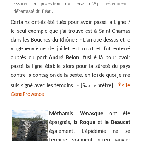
assurer la protection du pays d’Apt récemment
débarrassé du fléau.
Certains ont-ils été tués pour avoir passé la Ligne ?
le seul exemple que j’ai trouvé est à Saint-Chamas
dans les Bouches-du-Rhône : « L’an que dessus et le
vingt-neuvième de juillet est mort et fut enterré
auprès du port
André Belon
, fusillé là pour avoir
passé la ligne établie alors pour la sûreté du pays
contre la contagion de la peste, en foi de quoi je me
suis signé avec les témoins. » [S
prêtre],
site
ABATIER
GeneProvence
Méthamis
,
Vénasque
ont été
épargnés,
la Roque
et
le Beaucet
également. L’épidémie ne se
termine vraiment qu’en
janvier