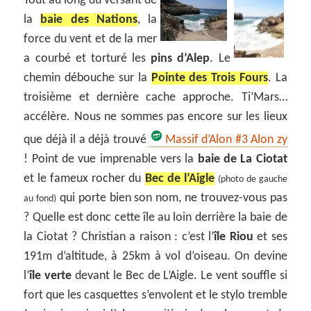
Tout au long du versant de
la
baie des Nations
, la
force du vent et de la mer
a courbé et torturé les
pins d’Alep
. Le
chemin débouche sur la
Pointe des Trois Fours
. La
troisième et dernière cache approche. Ti’Mars…
accélère. Nous ne sommes pas encore sur les lieux
que déjà il a déjà trouvé
Massif d’Alon #3 Alon zy
! Point de vue imprenable vers la
baie de La Ciotat
et le fameux rocher du
Bec de l’Aigle
(photo de gauche
qui porte bien son nom, ne trouvez-vous pas
au fond)
? Quelle est donc cette île au loin derrière la baie de
la Ciotat ? Christian a raison : c’est l’
île Riou
et ses
191m d’altitude, à 25km à vol d’oiseau. On devine
l’
île verte
devant le Bec de L’Aigle. Le vent souffle si
fort que les casquettes s’envolent et le stylo tremble