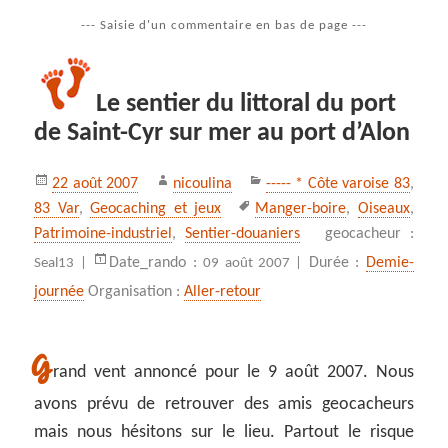
--- Saisie d'un commentaire en bas de page ---
Le sentier du littoral du port
de Saint-Cyr sur mer au port d’Alon
Publié
Auteur
Catégories
22 août 2007
nicoulina
----- * Côte varoise 83
,
le
Mots-
83 Var
,
Geocaching et jeux
Manger-boire
,
Oiseaux
,
clés
Patrimoine-industriel
,
Sentier-douaniers
geocacheur :
Date_rando :
Durée :
Demie-
Seal13 |
09 août 2007 |
journée
Organisation :
Aller-retour
G
rand vent annoncé pour le 9 août 2007. Nous
avons prévu de retrouver des amis geocacheurs
mais nous hésitons sur le lieu. Partout le risque