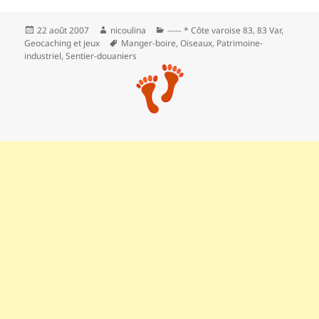
Publié
Auteur
Catégories
22 août 2007
nicoulina
----- * Côte varoise 83
,
83 Var
,
le
Mots-
Geocaching et jeux
Manger-boire
,
Oiseaux
,
Patrimoine-
clés
industriel
,
Sentier-douaniers