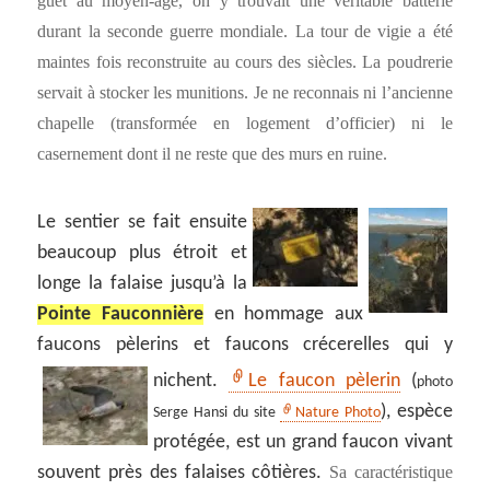
guet au moyen-âge, on y trouvait une véritable batterie
durant la seconde guerre mondiale. La tour de vigie a été
maintes fois reconstruite au cours des siècles. La poudrerie
servait à stocker les munitions. Je ne reconnais ni l’ancienne
chapelle (transformée en logement d’officier) ni le
casernement dont il ne reste que des murs en ruine.
Le sentier se fait ensuite
beaucoup plus étroit et
longe la falaise jusqu’à la
Pointe Fauconnière
en hommage aux
faucons pèlerins et faucons crécerelles qui y
nichent.
Le faucon pèlerin
(
photo
), espèce
Serge Hansi du site
Nature Photo
protégée, est un grand faucon vivant
souvent près des falaises côtières.
Sa caractéristique