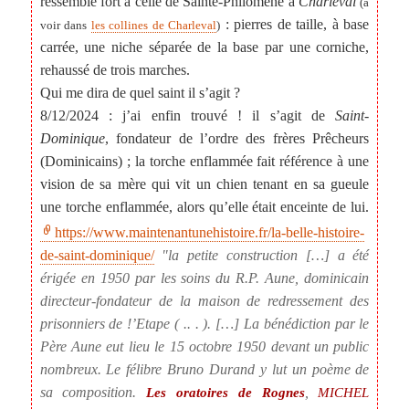
ressemble fort à celle de Sainte-Philomène à
Charleval
(à
: pierres de taille, à base
voir dans
les collines de Charleval
)
carrée, une niche séparée de la base par une corniche,
rehaussé de trois marches.
Qui me dira de quel saint il s’agit ?
8/12/2024 : j’ai enfin trouvé ! il s’agit de
Saint-
Dominique
, fondateur de l’ordre des frères Prêcheurs
(Dominicains) ; la torche enflammée fait référence à une
vision de sa mère qui vit un chien tenant en sa gueule
une torche enflammée, alors qu’elle était enceinte de lui.
https://www.maintenantunehistoire.fr/la-belle-histoire-
de-saint-dominique/
la petite construction […] a été
érigée en 1950 par les soins du R.P. Aune, dominicain
directeur-fondateur de la maison de redressement des
prisonniers de !’Etape ( .. . ). […] La bénédiction par le
Père Aune eut lieu le 15 octobre 1950 devant un public
nombreux. Le félibre Bruno Durand y lut un poème de
sa composition.
,
Les oratoires de Rognes
MICHEL