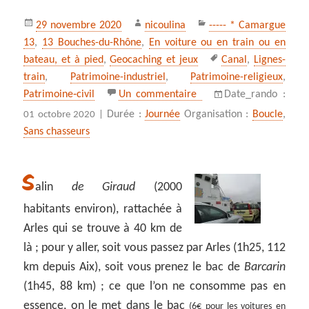
Publié
Auteur
Catégories
29 novembre 2020
nicoulina
----- * Camargue
le
13
,
13 Bouches-du-Rhône
,
En voiture ou en train ou en
Mots-
bateau, et à pied
,
Geocaching et jeux
Canal
,
Lignes-
clés
train
,
Patrimoine-industriel
,
Patrimoine-religieux
,
sur Salin de Giraud, des
Patrimoine‑civil
Un commentaire
Date_rando :
Durée :
Journée
Organisation :
Boucle
,
01 octobre 2020 |
Sans chasseurs
S
alin
de Giraud
(2000
habitants environ), rattachée à
Arles qui se trouve à 40 km de
là ; pour y aller, soit vous passez par Arles (1h25, 112
km depuis Aix), soit vous prenez le bac de
Barcarin
(1h45, 88 km) ; ce que l’on ne consomme pas en
essence, on le met dans le bac
(6€ pour les voitures en