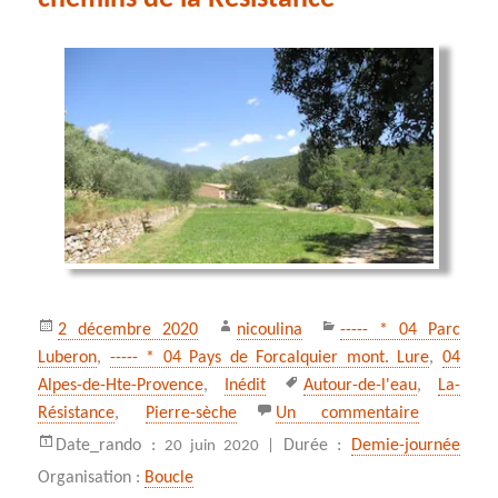
Publié
Auteur
Catégories
2 décembre 2020
nicoulina
----- * 04 Parc
le
Luberon
,
----- * 04 Pays de Forcalquier mont. Lure
,
04
Mots-
Alpes-de-Hte-Provence
,
Inédit
Autour-de-l'eau
,
La-
clés
sur La Tho
Résistance
,
Pierre-sèche
Un commentaire
Date_rando :
Durée :
Demie-journée
20 juin 2020 |
Organisation :
Boucle