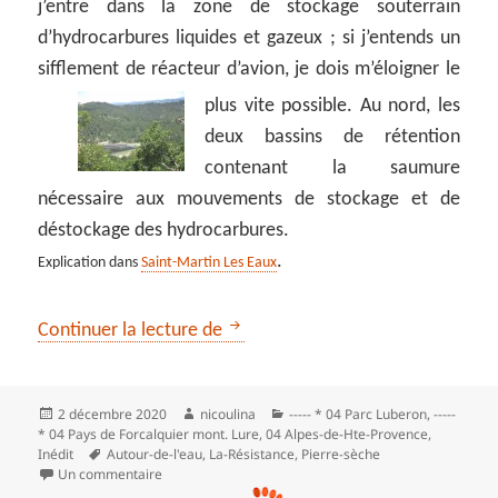
j’entre dans la zone de stockage souterrain
d’hydrocarbures liquides et gazeux ; si j’entends un
sifflement de réacteur d’avion, je dois m’éloigner le
plus vite possible. Au nord,
les
deux bassins de rétention
contenant la saumure
nécessaire aux mouvements de stockage et de
déstockage des hydrocarbures.
.
Explication dans
Saint-Martin Les Eaux
La Thomassine sur les chemins de
Continuer la lecture de
Publié
Auteur
Catégories
2 décembre 2020
nicoulina
----- * 04 Parc Luberon
,
-----
le
* 04 Pays de Forcalquier mont. Lure
,
04 Alpes-de-Hte-Provence
,
Mots-
Inédit
Autour-de-l'eau
,
La-Résistance
,
Pierre-sèche
clés
sur La Thomassine sur les chemins de la Résistance
Un commentaire