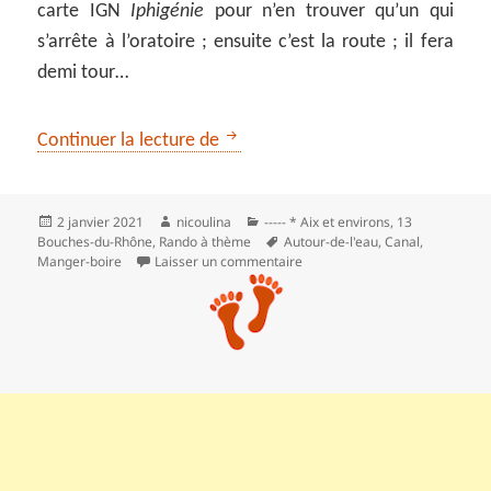
carte IGN
Iphigénie
pour n’en trouver qu’un qui
s’arrête à l’oratoire ; ensuite c’est la route ; il fera
demi tour…
Sur les traces de l’ancien canal d
Continuer la lecture de
Publié
Auteur
Catégories
2 janvier 2021
nicoulina
----- * Aix et environs
,
13
le
Mots-
Bouches-du-Rhône
,
Rando à thème
Autour-de-l'eau
,
Canal
,
clés
sur Sur les traces de l’ancien 
Manger-boire
Laisser un commentaire