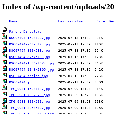
Index of /wp-content/uploads/2
Name
Last modified
Size
De
Parent Directory
DSC07494-150x100.jpg
DSC07494-768x512.jpg
DSC07494-800x533.jpg
DSC07494-825x510.jpg
DSC07494-1536x1024.jpg
DSC07494-2048x1365.jpg
DSC07494-scaled.jpg
DSC07494.jpg
IMG_0981-150x113.jpg
IMG_0981-768x576.jpg
IMG_0981-800x600.jpg
IMG_0981-825x510.jpg