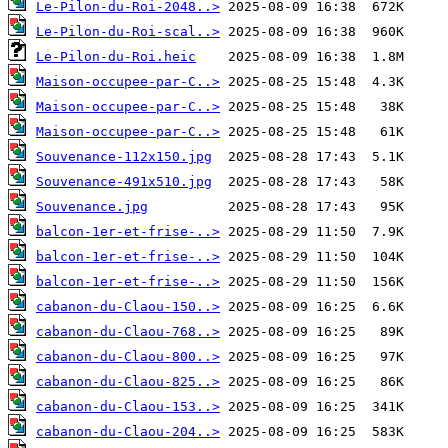
Le-Pilon-du-Roi-2048..>
Le-Pilon-du-Roi-scal..>
Le-Pilon-du-Roi.heic
Maison-occupee-par-C..>
Maison-occupee-par-C..>
Maison-occupee-par-C..>
Souvenance-112x150.jpg
Souvenance-491x510.jpg
Souvenance.jpg
balcon-1er-et-frise-..>
balcon-1er-et-frise-..>
balcon-1er-et-frise-..>
cabanon-du-Claou-150..>
cabanon-du-Claou-768..>
cabanon-du-Claou-800..>
cabanon-du-Claou-825..>
cabanon-du-Claou-153..>
cabanon-du-Claou-204..>