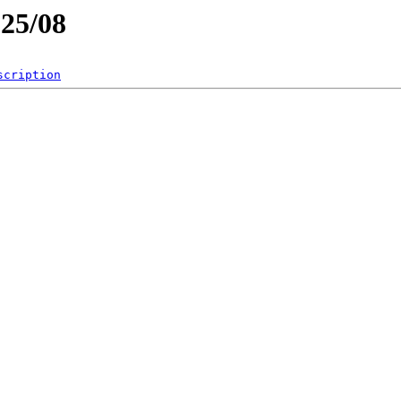
025/08
scription