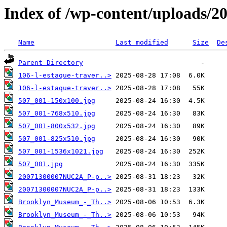
Index of /wp-content/uploads/2
Name
Last modified
Size
De
Parent Directory
106-l-estaque-traver..>
106-l-estaque-traver..>
507_001-150x100.jpg
507_001-768x510.jpg
507_001-800x532.jpg
507_001-825x510.jpg
507_001-1536x1021.jpg
507_001.jpg
20071300007NUC2A_P-p..>
20071300007NUC2A_P-p..>
Brooklyn_Museum_-_Th..>
Brooklyn_Museum_-_Th..>