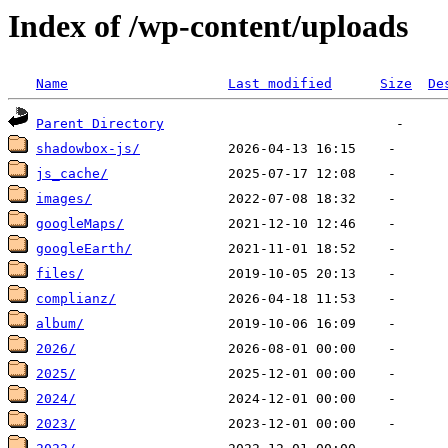
Index of /wp-content/uploads
Name
Last modified
Size
De
Parent Directory
shadowbox-js/
js_cache/
images/
googleMaps/
googleEarth/
files/
complianz/
album/
2026/
2025/
2024/
2023/