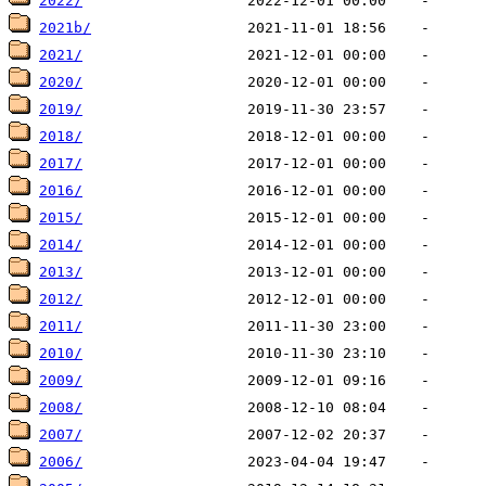
2022/
2021b/
2021/
2020/
2019/
2018/
2017/
2016/
2015/
2014/
2013/
2012/
2011/
2010/
2009/
2008/
2007/
2006/