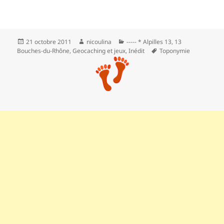
Publié
Auteur
Catégories
21 octobre 2011
nicoulina
----- * Alpilles 13
,
13
le
Mots-
Bouches-du-Rhône
,
Geocaching et jeux
,
Inédit
Toponymie
clés