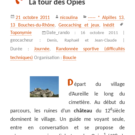
La tour des Opies
Publié
Auteur
Catégories
21 octobre 2011
nicoulina
----- * Alpilles 13
,
le
Mots
13 Bouches-du-Rhône
,
Geocaching et jeux
,
Inédit
clés
Toponymie
Date_rando :
16 octobre 2011 |
geocacheur :
Denis, Raphaël et Jean-Claude |
Durée :
Journée
,
Randonnée sportive (difficultés
techniques)
Organisation :
Boucle
D
épart du village
d’Aureille le long du
cimetière. Au début du
è
parcours, les ruines d’un
château
du 12
siècle
dominent le village. Un guide me voyant seule,
entre en conversation et se propose de
1