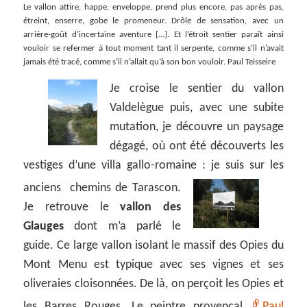
Le vallon attire, happe, enveloppe, prend plus encore, pas après pas,
étreint, enserre, gobe le promeneur. Drôle de sensation, avec un
arrière-goût d’incertaine aventure […]. Et l’étroit sentier paraît ainsi
vouloir se refermer à tout moment tant il serpente, comme s’il n’avait
jamais été tracé, comme s’il n’allait qu’à son bon vouloir. Paul Teisseire
Je croise le sentier du vallon
Valdelègue puis, avec une subite
mutation, je découvre un paysage
dégagé, où ont été découverts les
vestiges d’une villa gallo-romaine : je suis sur les
anciens chemins de Tarascon.
Je retrouve le
vallon des
Glauges
dont m’a parlé le
guide. Ce large vallon isolant le massif des Opies du
Mont Menu est typique avec ses vignes et ses
oliveraies cloisonnées. De là, on perçoit les Opies et
les Barres Rouges. Le peintre provençal
Paul