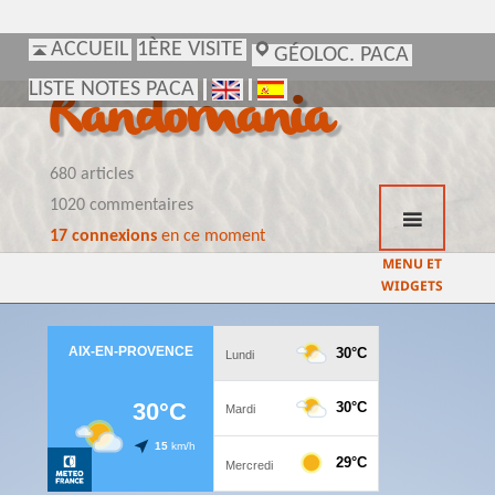
ACCUEIL
ACCUEIL
1ÈRE VISITE
1ÈRE VISITE
GÉOLOC. PACA
GÉOLOC. PACA
LISTE NOTES PACA
LISTE NOTES PACA
Randomania
680 articles
1020 commentaires
17 connexions
en ce moment
MENU ET
WIDGETS