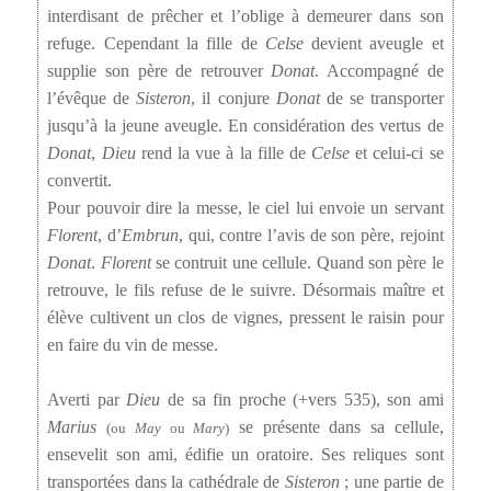
interdisant de prêcher et l’oblige à demeurer dans son
refuge. Cependant la fille de
Celse
devient aveugle et
supplie son père de retrouver
Donat
. Accompagné de
l’évêque de
Sisteron
, il conjure
Donat
de se transporter
jusqu’à la jeune aveugle. En considération des vertus de
Donat
,
Dieu
rend la vue à la fille de
Celse
et celui-ci se
convertit.
Pour pouvoir dire la messe, le ciel lui envoie un servant
Florent
, d’
Embrun
, qui, contre l’avis de son père, rejoint
Donat
.
Florent
se contruit une cellule. Quand son père le
retrouve, le fils refuse de le suivre. Désormais maître et
élève cultivent un clos de vignes, pressent le raisin pour
en faire du vin de messe.
Averti par
Dieu
de sa fin proche (+vers 535), son ami
Marius
se présente dans sa cellule,
(ou
May
ou
Mary
)
ensevelit son ami, édifie un oratoire. Ses reliques sont
transportées dans la cathédrale de
Sisteron
; une partie de