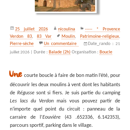
Publié
Auteur
Catégories
25 juillet 2026
nicoulina
----- * Provence
le
Mots-
Verdon 83
,
83 Var
Moulin
,
Patrimoine-religieux
,
clés
sur Les moulins de Régusse
Pierre-sèche
Un commentaire
Date_rando :
21
Durée :
Balade (2h)
Organisation :
Boucle
juillet 2026 |
Une
courte boucle à faire de bon matin l’été, pour
découvrir les deux moulins à vent dont les habitants
de
Régusse
sont si fiers. Je suis partie du camping
Les lacs du Verdon
mais vous pouvez partir de
n’importe quel point du circuit : panneau de la
carraire de l’
Eouvière
(43 .652336, 6.142353),
parcours sportif, parking dans le village.