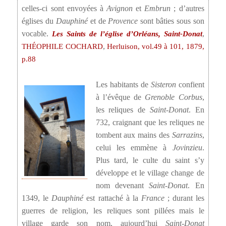
celles-ci sont envoyées à
Avignon
et
Embrun
; d’autres
églises du
Dauphiné
et de
Provence
sont bâties sous son
vocable.
,
Les Saints de l’église d’Orléans, Saint-Donat
,
THÉOPHILE COCHARD
Herluison, vol.49 à 101, 1879,
p.88
Les habitants de
Sisteron
confient
à l’évêque de
Grenoble
Corbus
,
les reliques de
Saint-Donat
. En
732, craignant que les reliques ne
tombent aux mains des
Sarrazins
,
celui les emmène à
Jovinzieu
.
Plus tard, le culte du saint s’y
développe et le village change de
nom devenant
Saint-Donat
. En
1349, le
Dauphiné
est rattaché à la
France
; durant les
guerres de religion, les reliques sont pillées mais le
village garde son nom, aujourd’hui
Saint-Donat