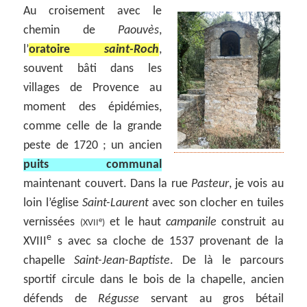
Au croisement avec le
chemin de
Paouvès
,
l’
oratoire
saint-Roch
,
souvent bâti dans les
villages de Provence au
moment des épidémies,
comme celle de la grande
peste de 1720 ; un ancien
puits communal
maintenant couvert. Dans la rue
Pasteur
, je vois au
loin l’église
Saint-Laurent
avec son clocher en tuiles
vernissées
et le haut
campanile
construit au
e
(XVII
)
e
XVIII
s avec sa cloche de 1537 provenant de la
chapelle
Saint-Jean-Baptiste
. De là le parcours
sportif circule dans le bois de la chapelle, ancien
défends de
Régusse
servant au gros bétail