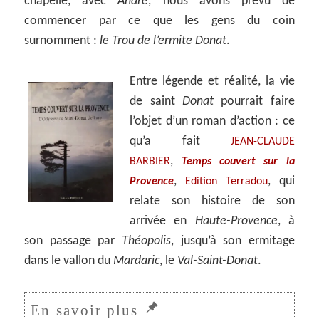
chapelle, avec
André
, nous avons prévu de
commencer par ce que les gens du coin
surnomment :
le Trou de l’ermite
Donat
.
Entre légende et réalité, la vie
de saint
Donat
pourrait faire
l’objet d’un roman d’action : ce
qu’a fait
JEAN-CLAUDE
,
BARBIER
Temps couvert sur la
,
, qui
Provence
Edition Terradou
relate son histoire de son
arrivée en
Haute-Provence
, à
son passage par
Théopolis
, jusqu’à son ermitage
dans le vallon du
Mardaric
, le
Val-Saint-Donat
.