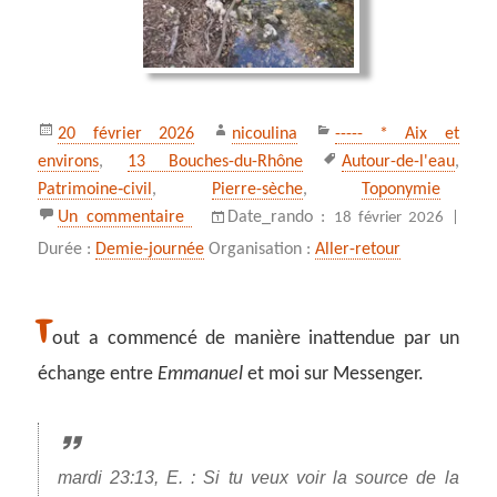
Publié
Auteur
Catégories
20 février 2026
nicoulina
----- * Aix et
le
Mots-
environs
,
13 Bouches-du-Rhône
Autour-de-l'eau
,
clés
Patrimoine‑civil
,
Pierre-sèche
,
Toponymie
sur Que d’eau à la source de la ferme de 
Un commentaire
Date_rando :
18 février 2026 |
Durée :
Demie-journée
Organisation :
Aller-retour
T
out a commencé de manière inattendue par un
échange entre
Emmanuel
et moi sur Messenger.
mardi 23:13, E. : Si tu veux voir la source de la