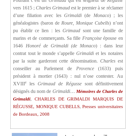
Pourtant c’est un
Grimaud
qui est seigneur de
Régusse
vers 1615 ;
Charles Grimaud
est le premier à se réclamer
d’une filiation avec les
Grimaldi
(de
Monaco
) ; les
généalogistes (baron de
Roure,
Monique Cubells
) n’ont
pu établir ce lien : les
Grimaud
sont une famille de
marins et de commerçants. Sa fille
Françoise
épouse en
1646
Honoré de Grimaldi (de Monaco
) : dans leur
contrat tout le monde s’appelle
Grimaldi
et les notaires
par la suite garderont cette dénomination.
Charles
est
conseiller au Parlement de
Provence
(1633) puis
président à mortier (1643) : nul n’ose contester. Au
e
XVIII
les
Grimaud de Régusse
sont définitivement
désignés du nom de
Grimaldi
…
Mémoires de Charles de
,
Grimaldi
CHARLES DE GRIMALDI MARQUIS DE
,
RÉGUSSE, ‎MONIQUE CUBELLS
Presses universitaires
de Bordeaux, 2008