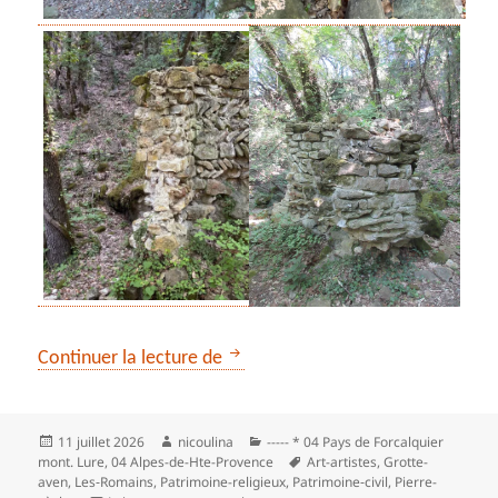
*** Le dernier refuge de saint Do
Continuer la lecture de
Publié
Auteur
Catégories
11 juillet 2026
nicoulina
----- * 04 Pays de Forcalquier
le
Mots-
mont. Lure
,
04 Alpes-de-Hte-Provence
Art-artistes
,
Grotte-
clés
aven
,
Les‑Romains
,
Patrimoine-religieux
,
Patrimoine‑civil
,
Pierre-
sur *** Le dernier refuge de saint Don