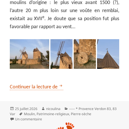
moulins d’origine : le plus vieux avant 1500 (?),
l’autre 20 m plus loin sur une voûte en remblai,
e
existait au XVII
. Je doute que sa position fut plus
favorable par rapport au vent…
Les moulins de Régusse
Continuer la lecture de
Publié
Auteur
Catégories
25 juillet 2026
nicoulina
----- * Provence Verdon 83
,
83
le
Mots-
Var
Moulin
,
Patrimoine-religieux
,
Pierre-sèche
clés
sur Les moulins de Régusse
Un commentaire