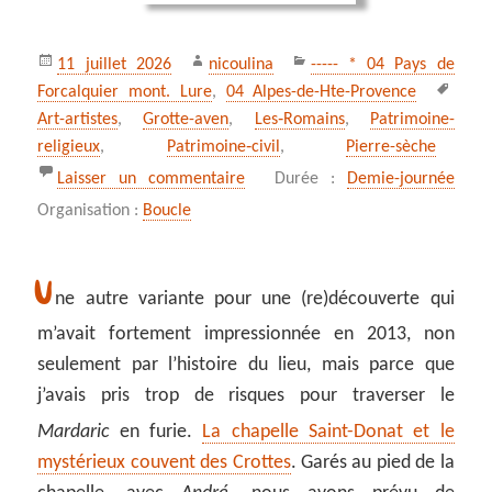
Publié
Auteur
Catégories
11 juillet 2026
nicoulina
----- * 04 Pays de
le
Mots
Forcalquier mont. Lure
,
04 Alpes-de-Hte-Provence
clés
Art-artistes
,
Grotte-aven
,
Les‑Romains
,
Patrimoine-
religieux
,
Patrimoine‑civil
,
Pierre-sèche
sur *** Le dernier refuge de saint
Laisser un commentaire
Durée :
Demie-journée
Organisation :
Boucle
U
ne autre variante pour une (re)découverte qui
m’avait fortement impressionnée en 2013, non
seulement par l’histoire du lieu, mais parce que
j’avais pris trop de risques pour traverser le
Mardaric
en furie.
La chapelle Saint-Donat et le
mystérieux couvent des Crottes
. Garés au pied de la