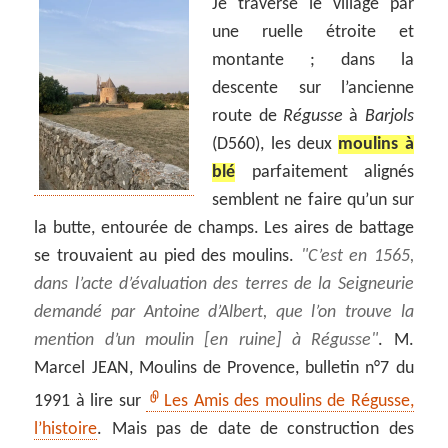
Je traverse le village par
une ruelle étroite et
montante ; dans la
descente sur l’ancienne
route de
Régusse
à
Barjols
(D560), les deux
moulins à
blé
parfaitement alignés
semblent ne faire qu’un sur
la butte, entourée de champs. Les aires de battage
se trouvaient au pied des moulins.
C’est en 1565,
dans l’acte d’évaluation des terres de la Seigneurie
demandé par Antoine d’Albert, que l’on trouve la
mention d’un moulin [en ruine] à
Régusse
. M.
Marcel JEAN, Moulins de Provence, bulletin n°7 du
1991 à lire sur
Les Amis des moulins de Régusse,
l’histoire
. Mais pas de date de construction des