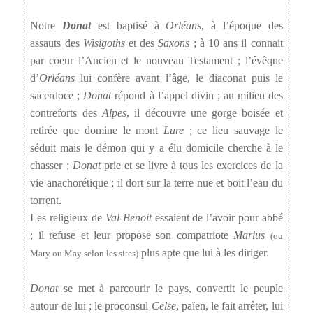
Notre
Donat
est baptisé à
Orléans
, à l’époque des
assauts des
Wisigoths
et des
Saxons
; à 10 ans il connait
par coeur l’Ancien et le nouveau Testament ; l’évêque
d’
Orléans
lui confère avant l’âge, le diaconat puis le
sacerdoce ;
Donat
répond à l’appel divin ; au milieu des
contreforts des
Alpes
, il découvre une gorge boisée et
retirée que domine le mont
Lure
; ce lieu sauvage le
séduit mais le démon qui y a élu domicile cherche à le
chasser ;
Donat
prie et se livre à tous les exercices de la
vie anachorétique ; il dort sur la terre nue et boit l’eau du
torrent.
Les religieux de
Val-Benoit
essaient de l’avoir pour abbé
; il refuse et leur propose son compatriote
Marius
(ou
plus apte que lui à les diriger.
Mary ou May selon les sites)
Donat
se met à parcourir le pays, convertit le peuple
autour de lui ; le proconsul
Celse
, païen, le fait arrêter, lui