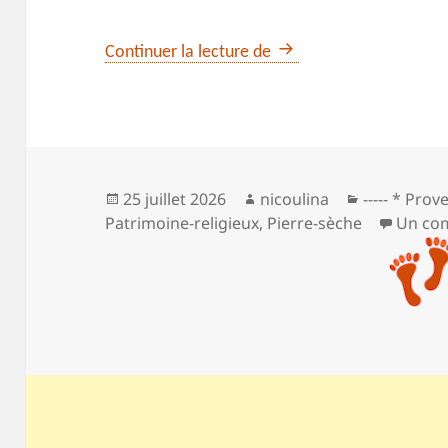
Les moulins de Régusse
Continuer la lecture de
Publié
Auteur
Catégories
25 juillet 2026
nicoulina
----- * Pro
le
Patrimoine-religieux
,
Pierre-sèche
Un co