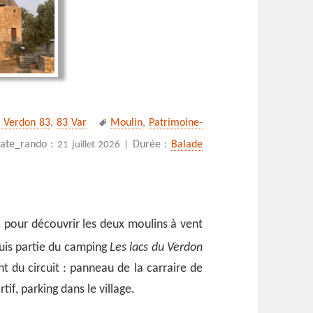
Mots-
e Verdon 83
,
83 Var
Moulin
,
Patrimoine-
clés
s moulins de Régusse
ate_rando :
Durée :
Balade
21 juillet 2026 |
, pour découvrir les deux moulins à vent
 suis partie du camping
Les lacs du Verdon
t du circuit : panneau de la carraire de
if, parking dans le village.