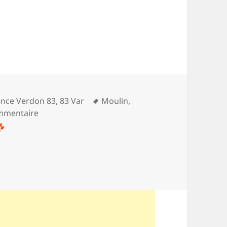
Mots-
vence Verdon 83
,
83 Var
Moulin
,
clés
sur Les moulins de Régusse
mmentaire