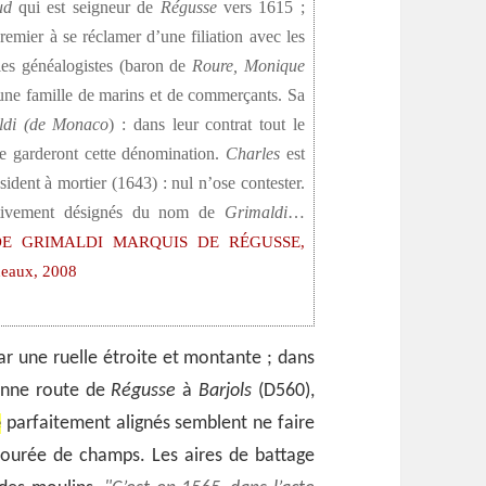
ud
qui est seigneur de
Régusse
vers 1615 ;
premier à se réclamer d’une filiation avec les
 les généalogistes (baron de
Roure,
Monique
une famille de marins et de commerçants. Sa
ldi (de Monaco
) : dans leur contrat tout le
ite garderont cette dénomination.
Charles
est
ident à mortier (1643) : nul n’ose contester.
itivement désignés du nom de
Grimaldi
…
E GRIMALDI MARQUIS DE RÉGUSSE,
rdeaux, 2008
par une ruelle étroite et montante ; dans
ienne route de
Régusse
à
Barjols
(D560),
é
parfaitement alignés semblent ne faire
ntourée de champs. Les aires de battage