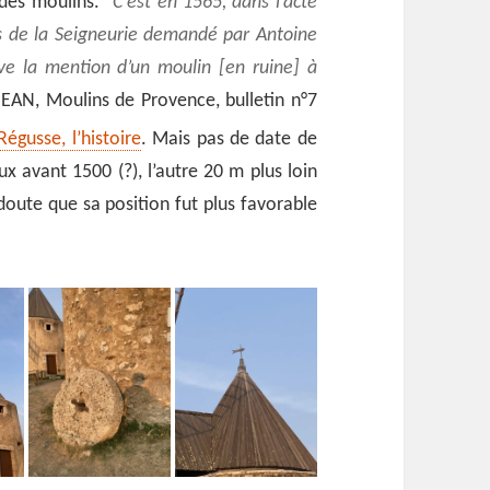
 des moulins.
C’est en 1565, dans l’acte
es de la Seigneurie demandé par Antoine
uve la mention d’un moulin [en ruine] à
JEAN, Moulins de Provence, bulletin n°7
égusse, l’histoire
. Mais pas de date de
ux avant 1500 (?), l’autre 20 m plus loin
 doute que sa position fut plus favorable