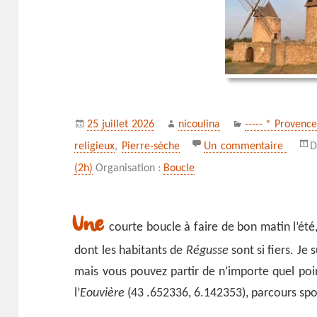
Publié
Auteur
Catégories
25 juillet 2026
nicoulina
----- * Provenc
le
sur Le
religieux
,
Pierre-sèche
Un commentaire
D
(2h)
Organisation :
Boucle
Une
courte boucle à faire de bon matin l’été
dont les habitants de
Régusse
sont si fiers. Je
mais vous pouvez partir de n’importe quel poin
l’
Eouvière
(43 .652336, 6.142353), parcours sport