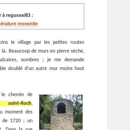
 à regusse/83 :
pérature ressentie
ins le village par les petites routes
e là. Beaucoup de murs en pierre sèche,
calcaires, sombres ; je me demande
mble doublé d’un autre mur moins haut
 le chemin de
ire
saint-Roch
,
 au moment des
e de 1720 ; un
. Dans la rue