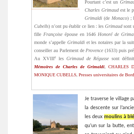
Pourtant c’est un
Grima
Charles Grimaud
est le 
Grimaldi
(de
Monaco
) ;
Cubells
) n’ont pu établir ce lien : les
Grimaud
sont 
fille
Françoise
épouse en 1646
Honoré de Grima
monde s’appelle
Grimaldi
et les notaires par la su
conseiller au Parlement de
Provence
(1633) puis prés
e
Au XVIII
les
Grimaud de Régusse
sont défin
,
Mémoires de Charles de Grimaldi
CHARLES D
,
‎MONIQUE CUBELLS
Presses universitaires de Bo
Je traverse le village 
la descente sur l’anc
les deux
moulins à bl
qu’un sur la butte, e