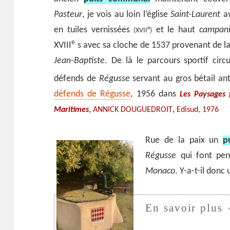
Pasteur
, je vois au loin l’église
Saint-Laurent
av
en tuiles vernissées
et le haut
campani
e
(XVII
)
e
XVIII
s avec sa cloche de 1537 provenant de l
Jean-Baptiste
. De là le parcours sportif circ
défends de
Régusse
servant au gros bétail a
défends de Régusse
, 1956 dans
Les Paysages 
,
,
Maritimes
ANNICK DOUGUEDROIT
Edisud, 1976
Rue de la paix un
p
Régusse
qui font pen
Monaco
. Y-a-t-il donc 