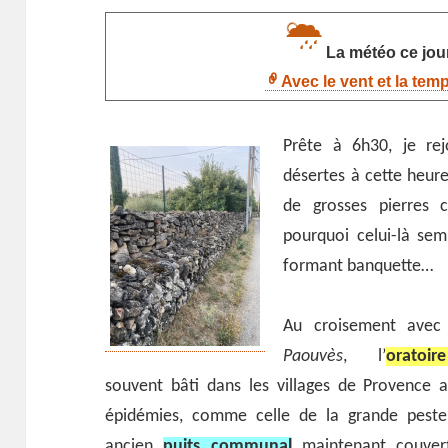
La météo ce jour
Avec le vent et la tem
Prête à 6h30, je rejo
désertes à cette heur
de grosses pierres 
pourquoi celui-là se
formant banquette…
Au croisement avec
Paouvès
, l’
orato
souvent bâti dans les villages de Provence
épidémies, comme celle de la grande pest
ancien
puits communal
maintenant couvert