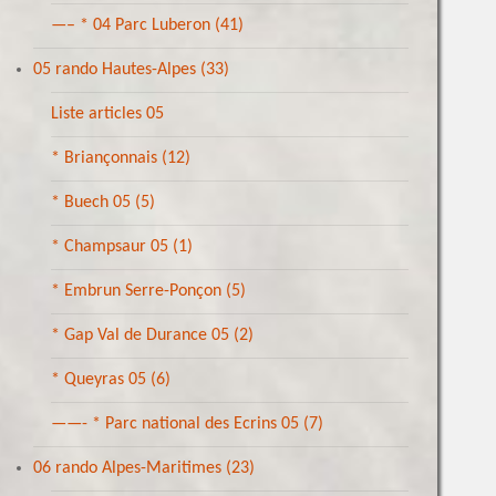
—– * 04 Parc Luberon
(41)
05 rando Hautes-Alpes
(33)
Liste articles 05
* Briançonnais
(12)
* Buech 05
(5)
* Champsaur 05
(1)
* Embrun Serre-Ponçon
(5)
* Gap Val de Durance 05
(2)
* Queyras 05
(6)
——- * Parc national des Ecrins 05
(7)
06 rando Alpes-Maritimes
(23)