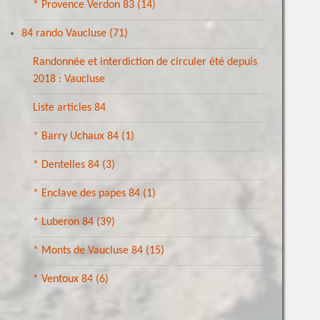
* Provence Verdon 83
(14)
84 rando Vaucluse
(71)
Randonnée et interdiction de circuler été depuis
2018 : Vaucluse
Liste articles 84
* Barry Uchaux 84
(1)
* Dentelles 84
(3)
* Enclave des papes 84
(1)
* Luberon 84
(39)
* Monts de Vaucluse 84
(15)
* Ventoux 84
(6)