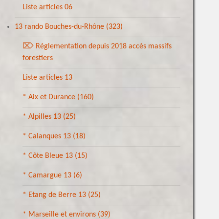
Liste articles 06
13 rando Bouches-du-Rhône
(323)
⌦ Réglementation depuis 2018 accès massifs
forestiers
Liste articles 13
* Aix et Durance
(160)
* Alpilles 13
(25)
* Calanques 13
(18)
* Côte Bleue 13
(15)
* Camargue 13
(6)
* Etang de Berre 13
(25)
* Marseille et environs
(39)