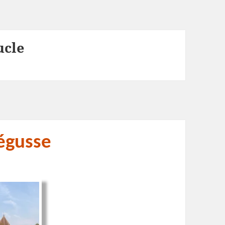
ucle
égusse