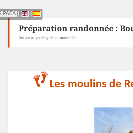
S PACA
S PACA
Préparation randonnée :
Bo
Retour au parking de la randonnée
Les moulins de R