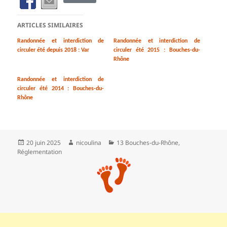
ARTICLES SIMILAIRES
Randonnée et interdiction de
Randonnée et interdiction de
circuler été depuis 2018 : Var
circuler été 2015 : Bouches-du-
Rhône
Randonnée et interdiction de
circuler été 2014 : Bouches-du-
Rhône
Publié
Auteur
Catégories
20 juin 2025
nicoulina
13 Bouches-du-Rhône
,
le
Réglementation