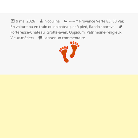
Publié
Auteur
Catégories
9 mai 2026
nicoulina
----- * Provence Verte 83
,
83 Var
,
le
Mots-
En voiture ou en train ou en bateau, et à pied
,
Rando sportive
clés
Forteresse-Chateau
,
Grotte-aven
,
Oppidum
,
Patrimoine-religieux
,
sur Château Saint-Sauveur, Ro
Vieux-métiers
Laisser un commentaire