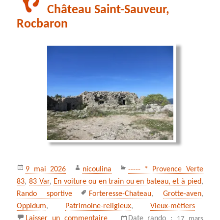
Château Saint-Sauveur,
Rocbaron
Publié
Auteur
Catégories
9 mai 2026
nicoulina
----- * Provence Verte
le
83
,
83 Var
,
En voiture ou en train ou en bateau, et à pied
,
Mots-
Rando sportive
Forteresse-Chateau
,
Grotte-aven
,
clés
Oppidum
,
Patrimoine-religieux
,
Vieux-métiers
sur Château Saint-Sauveur, Rocbar
Laisser un commentaire
Date_rando :
17 mars