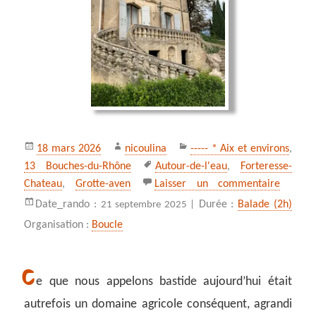
Publié
Auteur
Catégories
18 mars 2026
nicoulina
----- * Aix et environs
,
le
Mots-
13 Bouches-du-Rhône
Autour-de-l'eau
,
Forteresse-
clés
sur ** 
Chateau
,
Grotte-aven
Laisser un commentaire
Date_rando :
Durée :
Balade (2h)
21 septembre 2025 |
Organisation :
Boucle
C
e que nous appelons bastide aujourd’hui était
autrefois un domaine agricole conséquent, agrandi