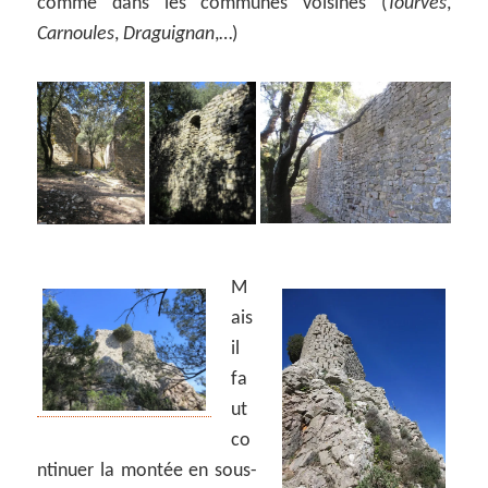
comme dans les communes voisines (
Tourves
,
Carnoules
,
Draguignan
,…)
M
ais
il
fa
ut
co
ntinuer la montée en sous-