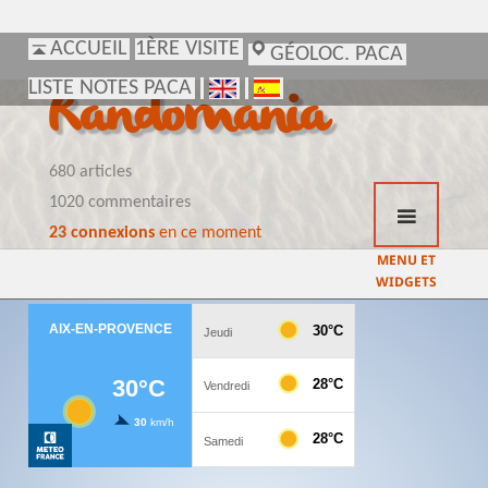
ACCUEIL
ACCUEIL
1ÈRE VISITE
1ÈRE VISITE
GÉOLOC. PACA
GÉOLOC. PACA
LISTE NOTES PACA
LISTE NOTES PACA
Randomania
680 articles
1020 commentaires
23 connexions
en ce moment
MENU ET
WIDGETS