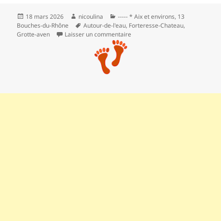
Publié
Auteur
Catégories
18 mars 2026
nicoulina
----- * Aix et environs
,
13
le
Mots-
Bouches-du-Rhône
Autour-de-l'eau
,
Forteresse-Chateau
,
clés
sur ** Le château d’Arnajon
Grotte-aven
Laisser un commentaire