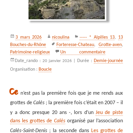
Publié
Auteur
Catégories
3 mars 2026
nicoulina
----- * Alpilles 13
,
13
le
Mots-
Bouches-du-Rhône
Forteresse-Chateau
,
Grotte-aven
,
clés
sur *** Des gr
Patrimoine-religieux
Un commentaire
Date_rando :
Durée :
Demie-journée
20 janvier 2026 |
Organisation :
Boucle
Ce
n’est pas la première fois que je me rends aux
grottes de
Calès
; la première fois c’était en 2007 – il
y a donc presque 20 ans -, lors d’un
Jeu de piste
dans les grottes de
Calès
organisé par l’association
Calès-Saint-Denis
; la seconde dans
Les grottes de