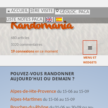
ACCUEIL
ACCUEIL
1ÈRE VISITE
1ÈRE VISITE
GÉOLOC. PACA
GÉOLOC. PACA
LISTE NOTES PACA
LISTE NOTES PACA
Randomania
680 articles
1020 commentaires
19 connexions
en ce moment
MENU ET
WIDGETS
POUVEZ-VOUS RANDONNER
AUJOURD'HUI OU DEMAIN ?
Alpes-de-Hte-Provence
du 15-06 au 15-09
Alpes-Martimes
du 15-06 au 15-09
Bouches-du-Rhône
du 01-06 au 30-09 ou au-