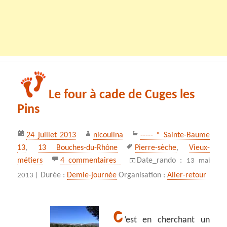
Le four à cade de Cuges les
Pins
Publié
Auteur
Catégories
24 juillet 2013
nicoulina
----- * Sainte-Baume
le
Mots-
13
,
13 Bouches-du-Rhône
Pierre-sèche
,
Vieux-
clés
sur Le four à cade de Cuges les 
métiers
4 commentaires
Date_rando :
13 mai
Durée :
Demie-journée
Organisation :
Aller-retour
2013 |
C
‘est en cherchant un