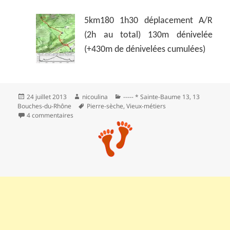
5km180 1h30 déplacement A/R
(2h au total) 130m dénivelée
(+430m de dénivelées cumulées)
Publié
Auteur
Catégories
24 juillet 2013
nicoulina
----- * Sainte-Baume 13
,
13
le
Mots-
Bouches-du-Rhône
Pierre-sèche
,
Vieux-métiers
clés
sur Le four à cade de Cuges les Pins
4 commentaires