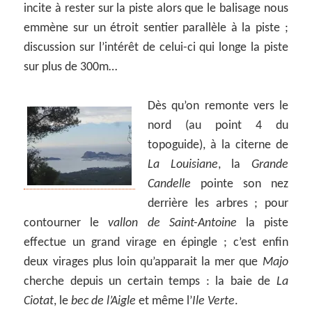
incite à rester sur la piste alors que le balisage nous
emmène sur un étroit sentier parallèle à la piste ;
discussion sur l’intérêt de celui-ci qui longe la piste
sur plus de 300m…
Dès qu’on remonte vers le
nord (au point 4 du
topoguide),
à la citerne de
La Louisiane
, la
Grande
Candelle
pointe son nez
derrière les arbres ; pour
contourner le
vallon de Saint-Antoine
la piste
effectue un grand virage en épingle ; c’est enfin
deux virages plus loin qu’apparait la mer que
Majo
cherche depuis un certain temps : la baie de
La
Ciotat
, le
bec de l’Aigle
et même l’
Ile Verte
.