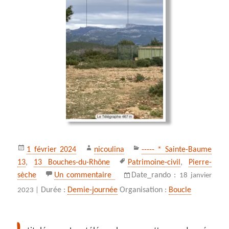
Publié
Auteur
Catégories
1 février 2024
nicoulina
----- * Sainte-Baume
le
Mots-
13
,
13 Bouches-du-Rhône
Patrimoine‑civil
,
Pierre-
clés
sur Le télégraphe de Ceyreste
sèche
Un commentaire
Date_rando :
18 janvier
Durée :
Demie-journée
Organisation :
Boucle
2023 |