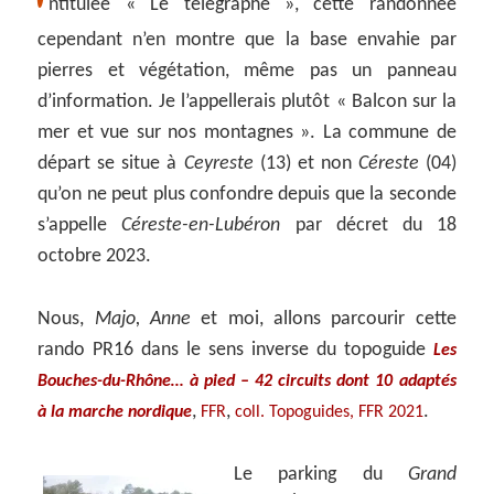
I
ntitulée « Le télégraphe », cette randonnée
cependant n’en montre que la base envahie par
pierres et végétation, même pas un panneau
d’information. Je l’appellerais plutôt « Balcon sur la
mer et vue sur nos montagnes ». La commune de
départ se situe à
Ceyreste
(13) et non
Céreste
(04)
qu’on ne peut plus confondre depuis que la seconde
s’appelle
Céreste-en-Lubéron
par décret du 18
octobre 2023.
Nous,
Majo, Anne
et moi, allons parcourir cette
rando PR16 dans le sens inverse du topoguide
Les
Bouches-du-Rhône… à pied – 42 circuits dont 10 adaptés
,
,
.
à la marche nordique
FFR
coll. Topoguides, FFR 2021
Le parking du
Grand