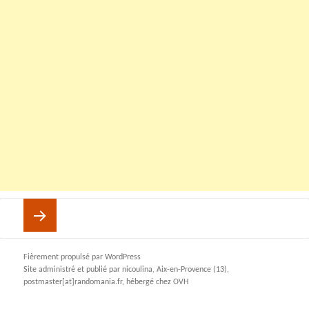
Pagination
PAGE
1
des
publications
Page
Fièrement propulsé par WordPress
Site administré et publié par nicoulina, Aix-en-Provence (13),
postmaster[at]randomania.fr, hébergé chez OVH
suivante