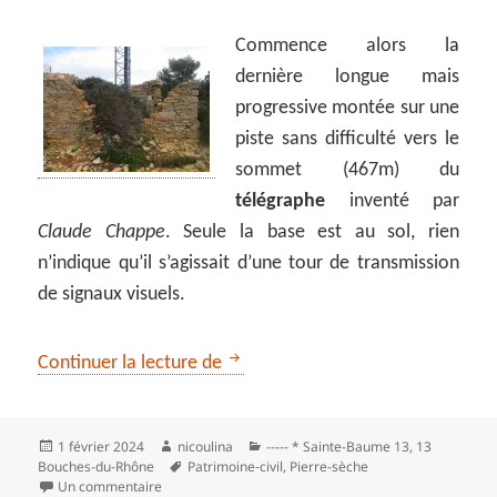
Commence alors la
dernière longue mais
progressive montée sur une
piste sans difficulté vers le
sommet (467m) du
télégraphe
inventé par
Claude Chappe
. Seule la base est au sol, rien
n’indique qu’il s’agissait d’une tour de transmission
de signaux visuels.
Le télégraphe de Ceyreste
Continuer la lecture de
Publié
Auteur
Catégories
1 février 2024
nicoulina
----- * Sainte-Baume 13
,
13
le
Mots-
Bouches-du-Rhône
Patrimoine‑civil
,
Pierre-sèche
clés
sur Le télégraphe de Ceyreste
Un commentaire