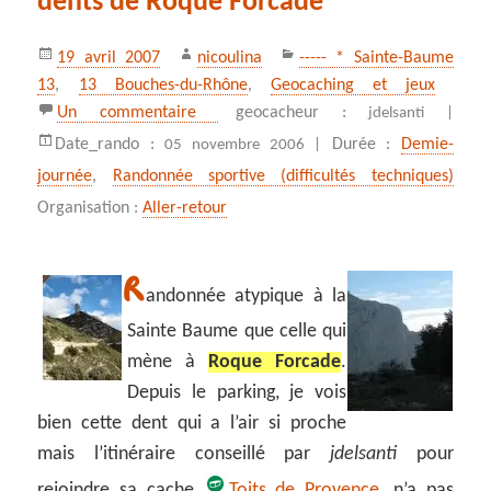
dents de Roque Forcade
Publié
Auteur
Catégories
19 avril 2007
nicoulina
----- * Sainte-Baume
le
13
,
13 Bouches-du-Rhône
,
Geocaching et jeux
sur le Plan des Vaches et les dents d
Un commentaire
geocacheur :
jdelsanti |
Date_rando :
Durée :
Demie-
05 novembre 2006 |
journée
,
Randonnée sportive (difficultés techniques)
Organisation :
Aller-retour
R
andonnée atypique à la
Sainte Baume que celle qui
mène à
Roque Forcade
.
Depuis le parking, je vois
bien cette dent qui a l’air si proche
mais l’itinéraire conseillé par
jdelsanti
pour
rejoindre sa cache
Toits de Provence
, n’a pas