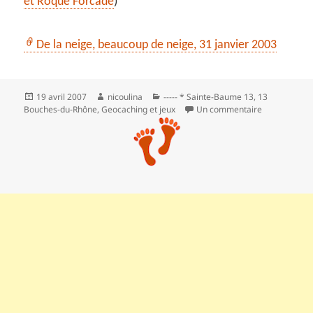
et Roque Forcade
)
De la neige, beaucoup de neige, 31 janvier 2003
Publié
Auteur
Catégories
19 avril 2007
nicoulina
----- * Sainte-Baume 13
,
13
le
sur le Plan d
Bouches-du-Rhône
,
Geocaching et jeux
Un commentaire