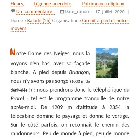
Fleurs
,
Légende-anecdote
,
Patrimoine-religieux
sur Notre Dame des Neiges par le téléphé
Un commentaire
Date_rando :
17 juillet 2020 |
Durée :
Balade (2h)
Organisation :
Circuit à pied et autres
moyens
N
otre Dame des Neiges, nous la
voyons d’en bas, avec sa façade
blanche. A pied depuis
Briançon
,
nous n’y avons pas songé
(1000 m de
; nous prendrons donc le téléphérique du
dénivelée !)
Prorel
: tel est le programme tranquille de notre
après-midi. De 1209 m d’altitude à 2354 la
télécabine domine le paysage et donne le vertige.
Sur le côté parfois, on reconnait le chemin des
randonneurs. Peu de monde à pied, peu de monde