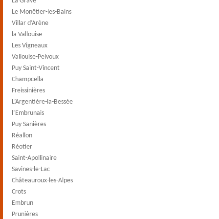
La Grave
Le Monêtier-les-Bains
Villar d’Arène
la Vallouise
Les Vigneaux
Vallouise-Pelvoux
Puy Saint-Vincent
Champcella
Freissinières
L’Argentière-la-Bessée
l’Embrunais
Puy Sanières
Réallon
Réotier
Saint-Apollinaire
Savines-le-Lac
Châteauroux-les-Alpes
Crots
Embrun
Prunières