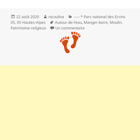
Publié
Auteur
Catégories
22 août 2020
nicoulina
----- * Parc national des Ecrins
le
Mots-
05
,
05 Hautes-Alpes
Autour-de-l'eau
,
Manger-boire
,
Moulin
,
clés
sur Dormillouse, accessible seu
Patrimoine-religieux
Un commentaire