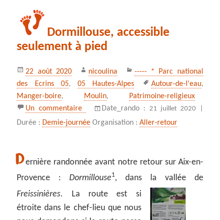
Dormillouse, accessible
seulement à pied
Publié
Auteur
Catégories
22 août 2020
nicoulina
----- * Parc national
le
Mots-
des Ecrins 05
,
05 Hautes-Alpes
Autour-de-l'eau
,
clés
Manger-boire
,
Moulin
,
Patrimoine-religieux
sur Dormillouse, accessible seulement à p
Un commentaire
Date_rando :
21 juillet 2020 |
Durée :
Demie-journée
Organisation :
Aller-retour
D
ernière randonnée avant notre retour sur Aix-en-
1
Provence :
Dormillouse
, dans la vallée de
Freissinières
.
La route est si
étroite dans le chef-lieu que nous