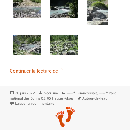
Le lac de la Douche à partir du Ca
Continuer la lecture de
Publié
Auteur
Catégories
26 juin 2022
nicoulina
----- * Briançonnais
,
----- * Parc
le
Mots-
national des Ecrins 05
,
05 Hautes-Alpes
Autour-de-l'eau
clés
sur Le lac de la Douche à partir du Casset
Laisser un commentaire