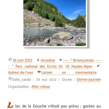
Publié
Auteur
Catégories
26 juin 2022
nicoulina
----- * Briançonnais
,
----
le
Mots
- * Parc national des Ecrins 05
,
05 Hautes-Alpes
clés
sur Le l
Autour-de-l'eau
Laisser un commentaire
Date_rando :
Durée :
Demie-journée
28 mai 2022 |
Organisation :
Aller-retour
L
e lac de la Douche n’était pas prévu ; garées au