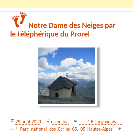
Notre Dame des Neiges par
le téléphérique du Prorel
Publié
Auteur
Catégories
29 août 2020
nicoulina
----- * Briançonnais
,
---
le
Mots
-- * Parc national des Ecrins 05
,
05 Hautes-Alpes
clés