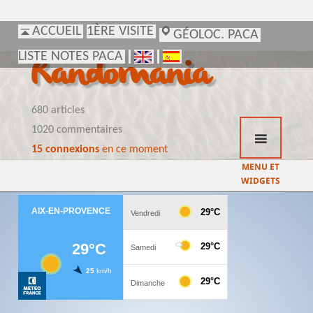
ACCUEIL
ACCUEIL
1ÈRE VISITE
1ÈRE VISITE
GÉOLOC. PACA
GÉOLOC. PACA
LISTE NOTES PACA
LISTE NOTES PACA
Randomania
680 articles
1020 commentaires
15 connexions
en ce moment
MENU ET
WIDGETS