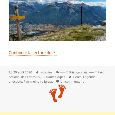
Notre Dame des Neiges par le tél
Continuer la lecture de
Publié
Auteur
Catégories
29 août 2020
nicoulina
----- * Briançonnais
,
----- * Parc
le
Mots-
national des Ecrins 05
,
05 Hautes-Alpes
Fleurs
,
Légende-
clés
sur Notre Dame des N
anecdote
,
Patrimoine-religieux
Un commentaire