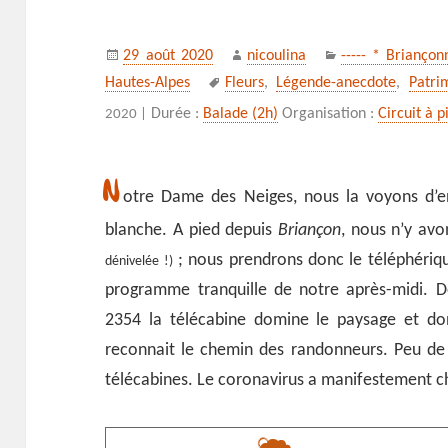
Publié
Auteur
Catégories
29 août 2020
nicoulina
----- * Briançon
le
Mots-
Hautes-Alpes
Fleurs
,
Légende-anecdote
,
Patri
clés
Durée :
Balade (2h)
Organisation :
Circuit à 
2020 |
N
otre Dame des Neiges, nous la voyons d’e
blanche. A pied depuis
Briançon
, nous n’y av
; nous prendrons donc le téléphéri
dénivelée !)
programme tranquille de notre après-midi. D
2354 la télécabine domine le paysage et don
reconnait le chemin des randonneurs. Peu d
télécabines. Le coronavirus a manifestement c