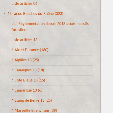
Liste articles 06
13 rando Bouches-du-Rhône
(323)
⌦ Réglementation depuis 2018 accès massifs
forestiers
Liste articles 13
* Aix et Durance
(160)
* Alpilles 13
(25)
* Calanques 13
(18)
* Côte Bleue 13
(15)
* Camargue 13
(6)
* Etang de Berre 13
(25)
* Marseille et environs
(39)