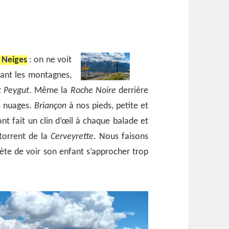
 Neiges
: on ne voit
vant les montagnes,
t Peygut
. Même la
Roche Noire
derrière
es nuages.
Briançon
à nos pieds, petite et
 ont fait un clin d’œil à chaque balade et
torrent de la
Cerveyrette
. Nous faisons
iète de voir son enfant s’approcher trop