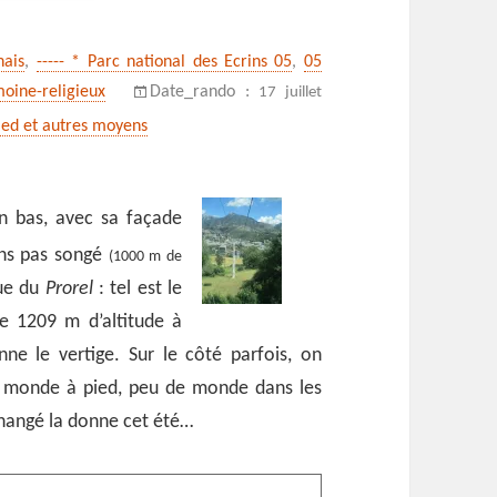
nais
,
----- * Parc national des Ecrins 05
,
05
moine-religieux
Date_rando :
17 juillet
pied et autres moyens
n bas, avec sa façade
ons pas songé
(1000 m de
que du
Prorel
: tel est le
e 1209 m d’altitude à
ne le vertige. Sur le côté parfois, on
e monde à pied, peu de monde dans les
hangé la donne cet été…