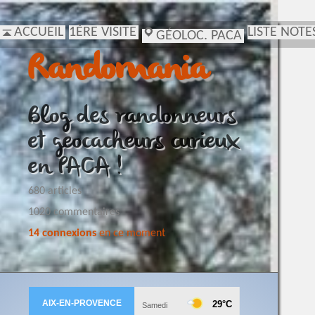
ACCUEIL
1ÈRE VISITE
LISTE NOTE
GÉOLOC. PACA
Randomania
Blog des randonneurs
et geocacheurs curieux
en PACA !
680 articles
1020 commentaires
14 connexions
en ce moment