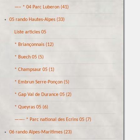
—– * 04 Parc Luberon
(41)
05 rando Hautes-Alpes
(33)
Liste articles 05
* Briançonnais
(12)
* Buech 05
(5)
* Champsaur 05
(1)
* Embrun Serre-Ponçon
(5)
* Gap Val de Durance 05
(2)
* Queyras 05
(6)
——- * Parc national des Ecrins 05
(7)
06 rando Alpes-Maritimes
(23)