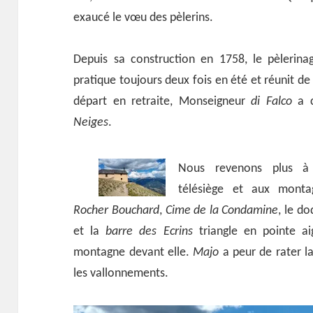
exaucé le vœu des pèlerins.
Depuis sa construction en 1758, le pèlerin
pratique toujours deux fois en été et réunit d
départ en retraite, Monseigneur
di Falco
a c
Neiges
.
Nous revenons plus à 
télésiège et aux monta
Rocher Bouchard
,
Cime de la Condamine
, le d
et la
barre des Ecrins
triangle en pointe a
montagne devant elle.
Majo
a peur de rater la
les vallonnements.