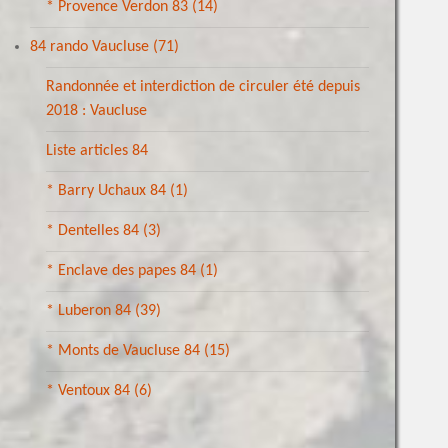
* Provence Verdon 83
(14)
84 rando Vaucluse
(71)
Randonnée et interdiction de circuler été depuis
2018 : Vaucluse
Liste articles 84
* Barry Uchaux 84
(1)
* Dentelles 84
(3)
* Enclave des papes 84
(1)
* Luberon 84
(39)
* Monts de Vaucluse 84
(15)
* Ventoux 84
(6)