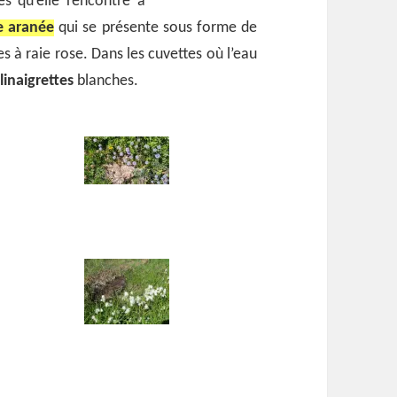
es qu’elle rencontre à
e aranée
qui se présente sous forme de
es à raie rose. Dans les cuvettes où l’eau
s
linaigrettes
blanches.