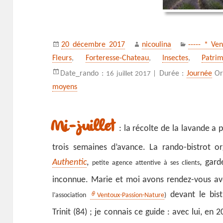
Publié
Auteur
Catégories
20 décembre 2017
nicoulina
----- * Ve
le
Fleurs
,
Forteresse-Chateau
,
Insectes
,
Patrim
Date_rando :
Durée :
Journée
Or
16 juillet 2017 |
moyens
Mi-juillet
: la récolte de la lavande a 
trois semaines d’avance. La rando-bistrot 
Authentic
,
, gard
petite agence attentive à ses clients
inconnue
. Marie et moi avons rendez-vous av
devant le bist
l’association
Ventoux-Passion-Nature
)
Trinit (84) ; je connais ce guide : avec lui, en 