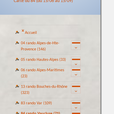
Carte du 84 (du 15/06 au 15/09)
Accueil
04 rando Alpes-de-Hte-
ouvrir
Provence
(146)
le
sous-
05 rando Hautes-Alpes
(33)
ouvrir
menu
le
06 rando Alpes-Maritimes
ouvrir
sous-
(23)
le
menu
sous-
13 rando Bouches-du-Rhône
ouvrir
menu
(323)
le
sous-
83 rando Var
(109)
ouvrir
menu
le
84 rando Vaucluse
(71)