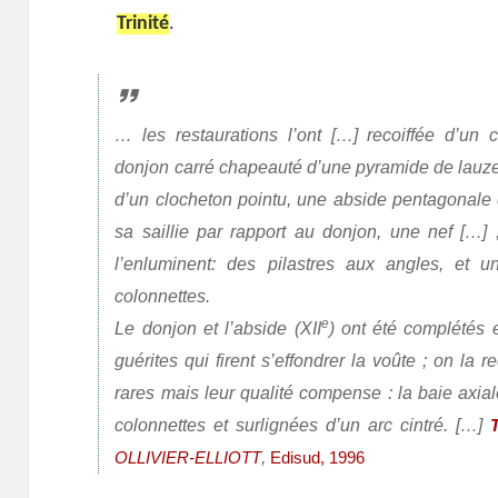
Trinité
.
…
les restaurations l’ont […] recoiffée d’un
donjon carré chapeauté d’une pyramide de lau
d’un clocheton pointu, une abside pentagonale 
sa saillie par rapport au donjon, une nef […] 
l’enluminent: des pilastres aux angles, et
colonnettes.
e
Le donjon et l’abside (XII
) ont été complétés
guérites qui firent s’effondrer la voûte ; on la 
rares mais leur qualité compense : la baie axia
colonnettes et surlignées d’un arc cintré. […]
,
OLLIVIER-ELLIOTT
Edisud, 1996