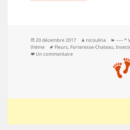
Publié
Auteur
Catégo
20 décembre 2017
nicoulina
----- 
le
Mots-
thème
Fleurs
,
Forteresse-Chateau
,
Insect
clés
sur Echappée belle au pay
Un commentaire