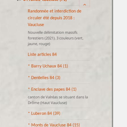
ouvrir
sous-
le
menu
Randonnée et interdiction de
sous-
circuler été depuis 2018 :
menu
Vaucluse
Nouvelle délimitation massifs
forestiers (2021). 3 couleurs (vert,
jaune, rouge)
Liste articles 84
* Barry Uchaux 84
(1)
* Dentelles 84
(3)
* Enclave des papes 84
(1)
canton de Valréas se situant dans la
Drôme (Haut Vaucluse)
* Luberon 84
(39)
* Monts de Vaucluse 84
(15)