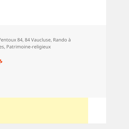
ries
* Ventoux 84
,
84 Vaucluse
,
Rando à
es
,
Patrimoine-religieux
s de la lavande