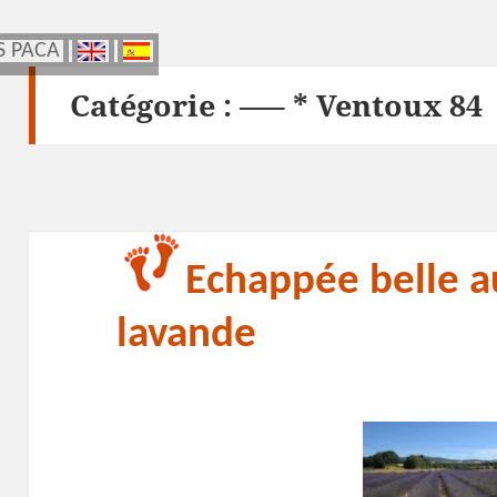
S PACA
S PACA
Catégorie :
—– * Ventoux 84
Echappée belle a
lavande