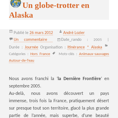
Un globe-trotter en
Alaska
Publié le
26 mars 2012
André Lozier
sur Un globe-trotter en Alaska
Un commentaire
Date_rando :
2005 |
Durée :
Journée
Organisation :
Itinérance
* Alaska
Catégories :
Hors France
Mots-clés :
Animaux-sauvages
Autour-de-l'eau
Nous avons franchi la ‘
la Dernière Frontière
‘ en
septembre 2005.
Au-delà, nous avons découvert un pays
immense, trois fois la France, pratiquement désert
sur presque tout son territoire, glacé la plus grande
partie de l’année, mais superbe, d’une beauté