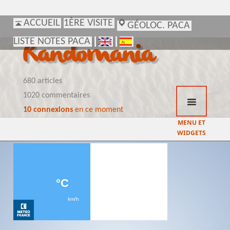
ACCUEIL
ACCUEIL
1ÈRE VISITE
1ÈRE VISITE
GÉOLOC. PACA
GÉOLOC. PACA
LISTE NOTES PACA
LISTE NOTES PACA
Randomania
680 articles
1020 commentaires
10 connexions
en ce moment
MENU ET
WIDGETS