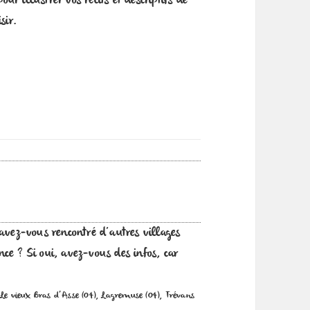
our illustrer vos récits et descriptifs de
sir.
avez-vous rencontré d’autres villages
ce ? Si oui, avez-vous des infos, car
e vieux Bras d’Asse (04), Lagremuse (04), Trévans