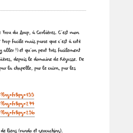
le Trou du Loup, à Corbières. C’est mon
t trop facile mais parce que c’est à coté
 aller !) et qu’on peut très facilement
rbières, depuis le domaine de Régusse. De
par la chapelle, par le cairn, par les
hp?lng=fr&pg=199
hp?lng=fr&pg=274
php?lng=fr&pg=296
e liens (rando et geocaching).