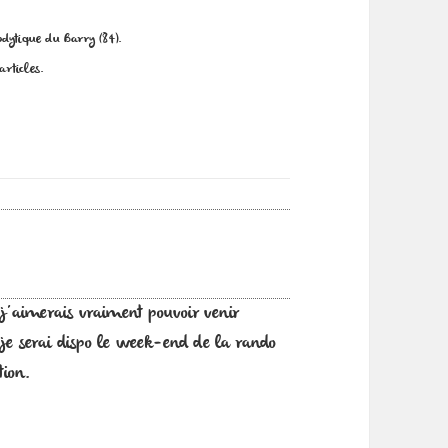
odytique du Barry (84).
articles.
t j’aimerais vraiment pouvoir venir
 je serai dispo le week-end de la rando
tion.