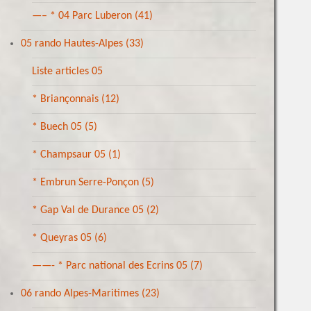
—– * 04 Parc Luberon
(41)
05 rando Hautes-Alpes
(33)
Liste articles 05
* Briançonnais
(12)
* Buech 05
(5)
* Champsaur 05
(1)
* Embrun Serre-Ponçon
(5)
* Gap Val de Durance 05
(2)
* Queyras 05
(6)
——- * Parc national des Ecrins 05
(7)
06 rando Alpes-Maritimes
(23)