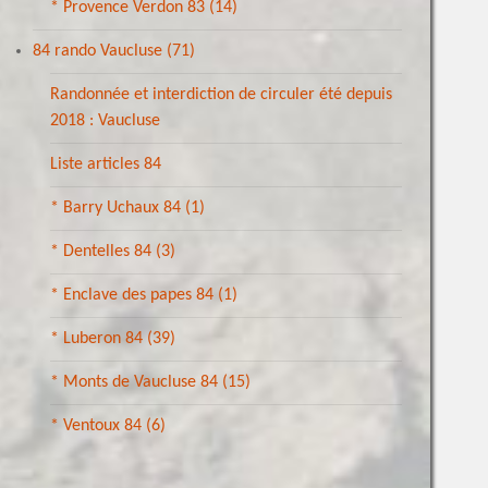
* Provence Verdon 83
(14)
84 rando Vaucluse
(71)
Randonnée et interdiction de circuler été depuis
2018 : Vaucluse
Liste articles 84
* Barry Uchaux 84
(1)
* Dentelles 84
(3)
* Enclave des papes 84
(1)
* Luberon 84
(39)
* Monts de Vaucluse 84
(15)
* Ventoux 84
(6)