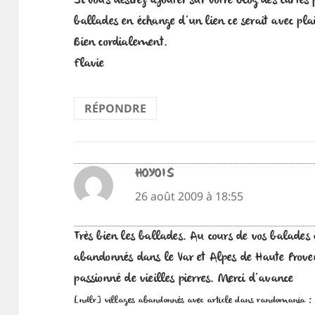
Si vous désirez ajouter sur votre blog des cartes p
ballades en échange d’un lien ce serait avec plai
Bien cordialement.
Flavie
RÉPONDRE
HOYOIS
dit :
26 août 2009 à 18:55
Très bien les ballades. Au cours de vos balades 
abandonnés dans le Var et Alpes de Haute Proven
passionné de vieilles pierres. Merci d’avance
[ndlr] villages abandonnés avec article dans randomania : L