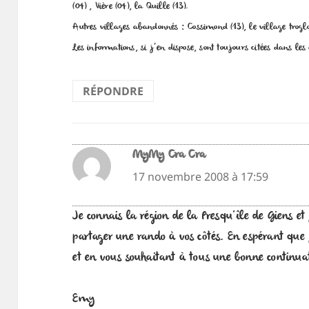
(04) , Vière (04), la Quille (13).
Autres villages abandonnés : Cossimond (13), le village trogl
Les informations, si j’en dispose, sont toujours citées dans les 
RÉPONDRE
MyMy Cra Cra
dit :
17 novembre 2008 à 17:59
Je connais la région de la Presqu’île de Giens e
partager une rando à vos côtés. En espérant que
et en vous souhaitant à tous une bonne continua
Emy