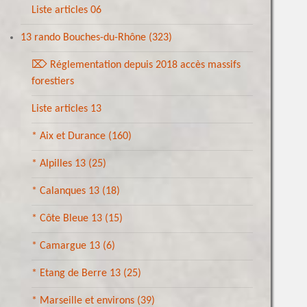
Liste articles 06
13 rando Bouches-du-Rhône
(323)
⌦ Réglementation depuis 2018 accès massifs
forestiers
Liste articles 13
* Aix et Durance
(160)
* Alpilles 13
(25)
* Calanques 13
(18)
* Côte Bleue 13
(15)
* Camargue 13
(6)
* Etang de Berre 13
(25)
* Marseille et environs
(39)