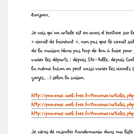
Bonjour,
Je vois qu’un article est en cours d’écriture sur 
« circuit de fainéant », non pas que le circuit soi
de la maison (donc pas trop de km à faire pour y
varier les départs : depuis Ste-Tulle, depuis Co
la même façon on peut aussi varier les circuits (
gorges, …) selon la saison.
http://provence.web.free.fr/Provence/articles.p
http://provence.web.free.fr/Provence/articles.p
http://provence.web.free.fr/Provence/articles.
Je viens de rajouter Randomania dans ma liste d