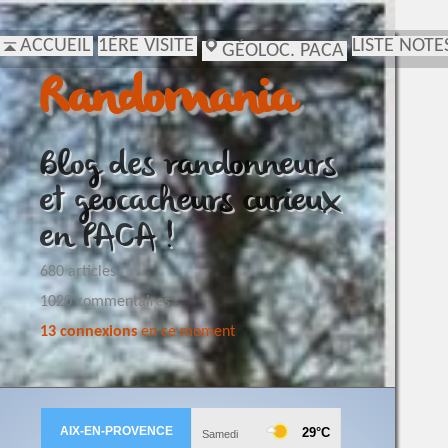
ACCUEIL
1ÈRE VISITE
LISTE NOTE
GÉOLOC. PACA
Randomania
Blog des randonneurs
et geocacheurs curieux
en PACA !
680 articles
1020 commentaires
13 connexions
en ce moment