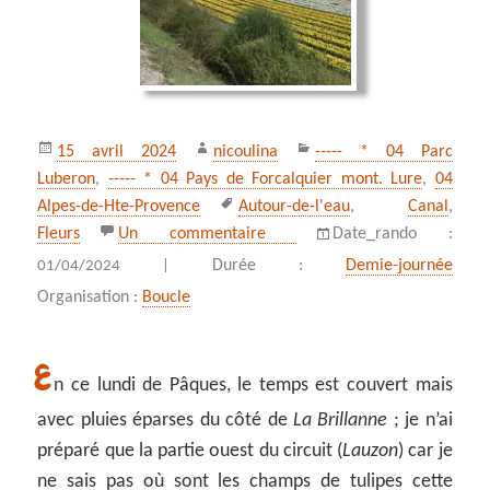
Publié
Auteur
Catégories
15 avril 2024
nicoulina
----- * 04 Parc
le
Luberon
,
----- * 04 Pays de Forcalquier mont. Lure
,
04
Mots-
Alpes-de-Hte-Provence
Autour-de-l'eau
,
Canal
,
clés
sur Du Lauzon aux champs d
Fleurs
Un commentaire
Date_rando :
Durée :
Demie-journée
01/04/2024 |
Organisation :
Boucle
E
n ce lundi de Pâques, le temps est couvert mais
avec pluies éparses du côté de
La Brillanne
; je n’ai
préparé que la partie ouest du circuit (
Lauzon
) car je
ne sais pas où sont les champs de tulipes cette