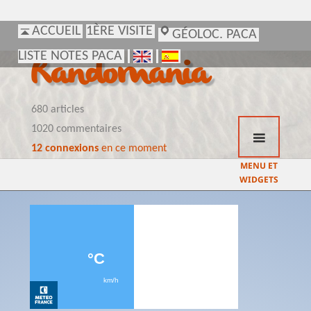
ACCUEIL
ACCUEIL
1ÈRE VISITE
1ÈRE VISITE
GÉOLOC. PACA
GÉOLOC. PACA
LISTE NOTES PACA
LISTE NOTES PACA
Randomania
680 articles
1020 commentaires
12 connexions
en ce moment
MENU ET
WIDGETS