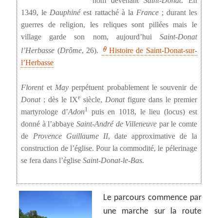
nom devenant
Saint-Donat
. En
1349, le
Dauphiné
est rattaché à la
France
; durant les
guerres de religion, les reliques sont pillées mais le
village garde son nom, aujourd’hui
Saint-Donat
l’Herbasse
(
Drôme
, 26).
Histoire de Saint-Donat-sur-
l’Herbasse
Florent
et
May
perpétuent probablement le souvenir de
e
Donat
; dès le IX
siècle,
Donat
figure dans le premier
1
martyrologe d’
Adon
puis en 1018, le lieu (locus) est
donné à l’abbaye
Saint-André de Villeneuve
par le comte
de
Provence Guillaume II
, date approximative de la
construction de l’église. Pour la commodité, le pélerinage
se fera dans l’église
Saint-Donat-le-Bas
.
Le parcours commence par
une marche sur la route