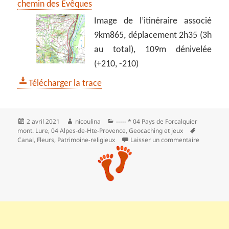
chemin des Evêques
Image de l’itinéraire associé
9km865, déplacement 2h35 (3h
au total), 109m dénivelée
(+210, -210)
Télécharger la trace
Publié
Auteur
Catégories
2 avril 2021
nicoulina
----- * 04 Pays de Forcalquier
le
Mots-
mont. Lure
,
04 Alpes-de-Hte-Provence
,
Geocaching et jeux
clés
sur Tulip
Canal
,
Fleurs
,
Patrimoine-religieux
Laisser un commentaire