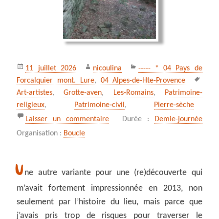
Publié
Auteur
Catégories
11 juillet 2026
nicoulina
----- * 04 Pays de
le
Mots
Forcalquier mont. Lure
,
04 Alpes-de-Hte-Provence
clés
Art-artistes
,
Grotte-aven
,
Les‑Romains
,
Patrimoine-
religieux
,
Patrimoine‑civil
,
Pierre-sèche
sur *** Le dernier refuge de saint
Laisser un commentaire
Durée :
Demie-journée
Organisation :
Boucle
U
ne autre variante pour une (re)découverte qui
m’avait fortement impressionnée en 2013, non
seulement par l’histoire du lieu, mais parce que
j’avais pris trop de risques pour traverser le