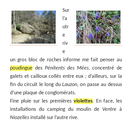
Sur
l’a
utr
e
riv
e
un gros bloc de roches informe me fait penser au
poudingue
des
Pénitents des Mées
, concentré de
galets et cailloux collés entre eux ; d’ailleurs, sur la
fin du circuit le long du
Lauzon
, on passe au dessus
d’une plaque de conglomérats.
Fine pluie sur les premières
violettes
. En face, les
installations du camping du moulin de
Ventre
à
Niozelles
installé sur l’autre rive.