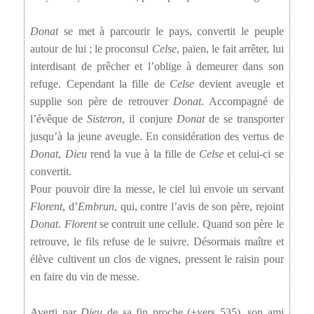
Donat
se met à parcourir le pays, convertit le peuple
autour de lui ; le proconsul
Celse
, païen, le fait arrêter, lui
interdisant de prêcher et l’oblige à demeurer dans son
refuge. Cependant la fille de
Celse
devient aveugle et
supplie son père de retrouver
Donat
. Accompagné de
l’évêque de
Sisteron
, il conjure
Donat
de se transporter
jusqu’à la jeune aveugle. En considération des vertus de
Donat
,
Dieu
rend la vue à la fille de
Celse
et celui-ci se
convertit.
Pour pouvoir dire la messe, le ciel lui envoie un servant
Florent
, d’
Embrun
, qui, contre l’avis de son père, rejoint
Donat
.
Florent
se contruit une cellule. Quand son père le
retrouve, le fils refuse de le suivre. Désormais maître et
élève cultivent un clos de vignes, pressent le raisin pour
en faire du vin de messe.
Averti par
Dieu
de sa fin proche (+vers 535), son ami