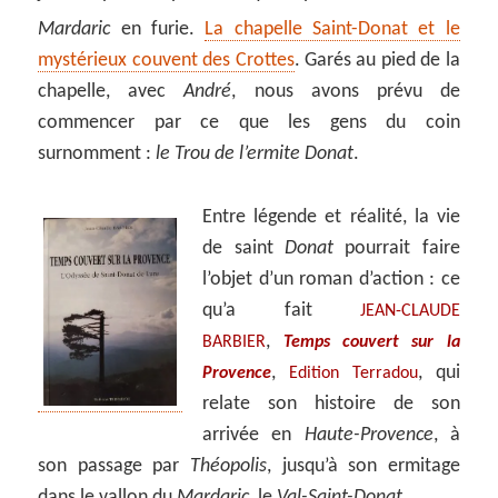
Mardaric
en furie.
La chapelle Saint-Donat et le
mystérieux couvent des Crottes
. Garés au pied de la
chapelle, avec
André
, nous avons prévu de
commencer par ce que les gens du coin
surnomment :
le Trou de l’ermite
Donat
.
Entre légende et réalité, la vie
de saint
Donat
pourrait faire
l’objet d’un roman d’action : ce
qu’a fait
JEAN-CLAUDE
,
BARBIER
Temps couvert sur la
,
, qui
Provence
Edition Terradou
relate son histoire de son
arrivée en
Haute-Provence
, à
son passage par
Théopolis
, jusqu’à son ermitage
dans le vallon du
Mardaric
, le
Val-Saint-Donat
.