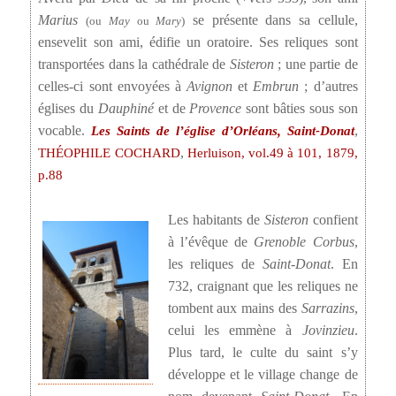
Marius
se présente dans sa cellule,
(ou
May
ou
Mary
)
ensevelit son ami, édifie un oratoire. Ses reliques sont
transportées dans la cathédrale de
Sisteron
; une partie de
celles-ci sont envoyées à
Avignon
et
Embrun
; d’autres
églises du
Dauphiné
et de
Provence
sont bâties sous son
vocable.
,
Les Saints de l’église d’Orléans, Saint-Donat
,
THÉOPHILE COCHARD
Herluison, vol.49 à 101, 1879,
p.88
Les habitants de
Sisteron
confient
à l’évêque de
Grenoble
Corbus
,
les reliques de
Saint-Donat
. En
732, craignant que les reliques ne
tombent aux mains des
Sarrazins
,
celui les emmène à
Jovinzieu
.
Plus tard, le culte du saint s’y
développe et le village change de