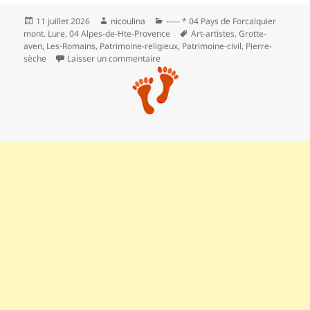
Publié
Auteur
Catégories
11 juillet 2026
nicoulina
----- * 04 Pays de Forcalquier
le
Mots-
mont. Lure
,
04 Alpes-de-Hte-Provence
Art-artistes
,
Grotte-
clés
aven
,
Les‑Romains
,
Patrimoine-religieux
,
Patrimoine‑civil
,
Pierre-
sur *** Le dernier refuge de saint Don
sèche
Laisser un commentaire