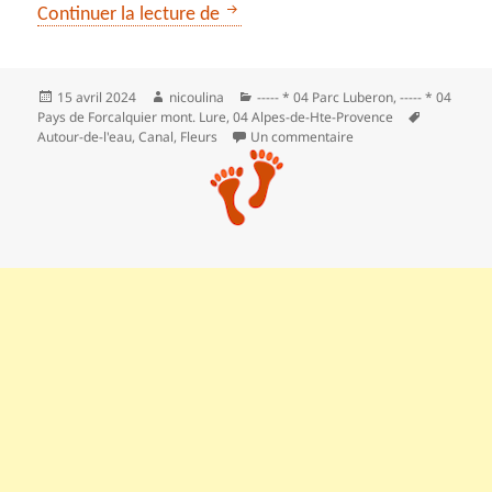
Du Lauzon aux champs de tulipes
Continuer la lecture de
Publié
Auteur
Catégories
15 avril 2024
nicoulina
----- * 04 Parc Luberon
,
----- * 04
le
Mots-
Pays de Forcalquier mont. Lure
,
04 Alpes-de-Hte-Provence
clés
sur Du Lauzon aux cha
Autour-de-l'eau
,
Canal
,
Fleurs
Un commentaire