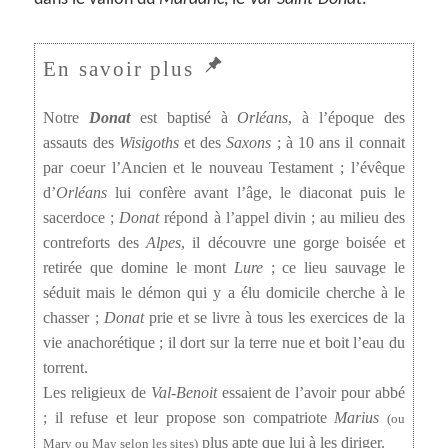
Notre
Donat
est baptisé à
Orléans
, à l’époque des
assauts des
Wisigoths
et des
Saxons
; à 10 ans il connait
par coeur l’Ancien et le nouveau Testament ; l’évêque
d’
Orléans
lui confère avant l’âge, le diaconat puis le
sacerdoce ;
Donat
répond à l’appel divin ; au milieu des
contreforts des
Alpes
, il découvre une gorge boisée et
retirée que domine le mont
Lure
; ce lieu sauvage le
séduit mais le démon qui y a élu domicile cherche à le
chasser ;
Donat
prie et se livre à tous les exercices de la
vie anachorétique ; il dort sur la terre nue et boit l’eau du
torrent.
Les religieux de
Val-Benoit
essaient de l’avoir pour abbé
; il refuse et leur propose son compatriote
Marius
(ou
plus apte que lui à les diriger.
Mary ou May selon les sites)