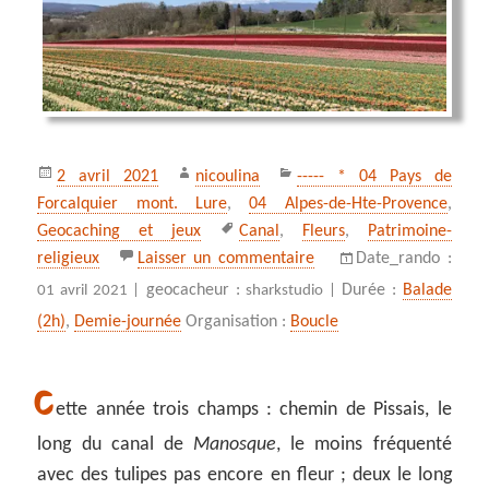
Publié
Auteur
Catégories
2 avril 2021
nicoulina
----- * 04 Pays de
le
Forcalquier mont. Lure
,
04 Alpes-de-Hte-Provence
,
Mots-
Geocaching et jeux
Canal
,
Fleurs
,
Patrimoine-
clés
sur Tulipes précoces de
religieux
Laisser un commentaire
Date_rando :
geocacheur :
Durée :
Balade
01 avril 2021 |
sharkstudio |
(2h)
,
Demie-journée
Organisation :
Boucle
C
ette année trois champs : chemin de Pissais, le
long du canal de
Manosque
, le moins fréquenté
avec des tulipes pas encore en fleur ; deux le long