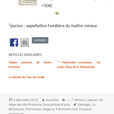
+506)
1
porion : appellation familière du maître mineur
IMPRIMER
ARTICLES SIMILAIRES
Tulipes précoces de Haute-
** Patrimoine manosquin : les
Provence
mines d’eau de la Thomassine
Le chemin de l’eau de Gaude
Publié
Auteur
Catégories
3 décembre 2013
nicoulina
----- * 04 Parc Luberon
,
04
le
Mots-
Alpes-de-Hte-Provence
,
Geocaching et jeux
Géologie
,
La-
clés
Résistance
,
Patrimoine-religieux
,
Patrimoine‑civil
,
Sciences-
techniques