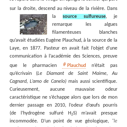
sur la droite, descend au niveau de la rivière.
Dans
la
source sulfureuse
, je
remarque les algues
filamenteuses blanches
qu’avait étudiées Eugène Plauchud, à la source de la
Laye, en 1877. Pasteur en avait fait l’objet d’une
communication à l’académie des Sciences, preuve
que le pharmacien
Plauchud
n’était pas
qu’écrivain (
Le Diamant de Saint Maime,
Au
Cagnard,
L’amo de Canelo)
mais aussi scientifique.
Curieusement, aucune mauvaise odeur
caractéristique ne s’échappe alors que lors de mon
dernier passage en 2010, l’odeur d’œufs pourris
(de l’hydrogène sulfuré H
S) m’avait presque
2
incommodée. D’un point de vue géologique,
le