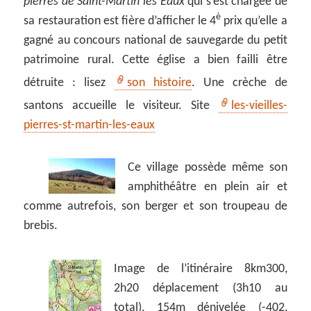
pierres de Saint-Martin les Eaux
qui s’est chargée de
è
sa restauration est fière d’afficher le 4
prix qu’elle a
gagné au concours national de sauvegarde du petit
patrimoine rural. Cette église a bien failli être
détruite : lisez
son histoire
. Une crèche de
santons accueille le visiteur. Site
les-vieilles-
pierres-st-martin-les-eaux
Ce village possède même son
amphithéâtre en plein air et
comme autrefois, son berger et son troupeau de
brebis.
Image de l’itinéraire 8km300,
2h20 déplacement (3h10 au
total), 154m dénivelée (-402,