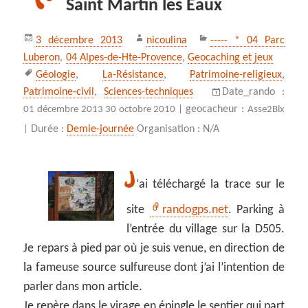
Saint Martin les Eaux
Publié
Auteur
Catégories
3 décembre 2013
nicoulina
----- * 04 Parc
le
Luberon
,
04 Alpes-de-Hte-Provence
,
Geocaching et jeux
Mots-
Géologie
,
La-Résistance
,
Patrimoine-religieux
,
clés
Patrimoine‑civil
,
Sciences-techniques
Date_rando :
geocacheur :
01 décembre 2013 30 octobre 2010 |
Asse2Blx
Durée :
Demie-journée
Organisation : N/A
|
J
‘ai téléchargé la trace sur le
site
randogps.net
. Parking à
l’entrée du village sur la D505.
Je repars à pied par où je suis venue, en direction de
la fameuse source sulfureuse dont j’ai l’intention de
parler dans mon article.
Je repère dans le virage en épingle le sentier qui part