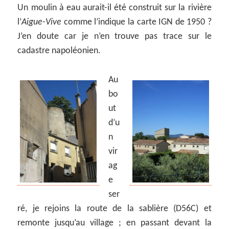
Un moulin à eau aurait-il été construit sur la rivière
l’
Aigue-Vive
comme l’indique la carte IGN de 1950 ?
J’en doute car je n’en trouve pas trace sur le
cadastre napoléonien.
Au
bo
ut
d’u
n
vir
ag
e
ser
ré, je rejoins la route de la sablière (D56C) et
remonte jusqu’au village ; en passant devant la