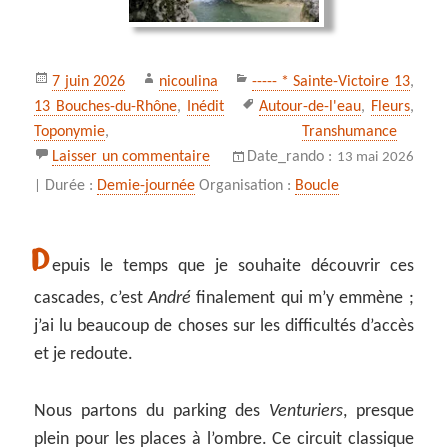
Publié
Auteur
Catégories
7 juin 2026
nicoulina
----- * Sainte-Victoire 13
,
le
Mots-
13 Bouches-du-Rhône
,
Inédit
Autour-de-l'eau
,
Fleurs
,
clés
Toponymie
,
Transhumance
sur Les cascades du Delubre
Laisser un commentaire
Date_rando :
13 mai 2026
Durée :
Demie-journée
Organisation :
Boucle
|
D
epuis le temps que je souhaite découvrir ces
cascades, c’est
André
finalement qui m’y emmène ;
j’ai lu beaucoup de choses sur les difficultés d’accès
et je redoute.
Nous partons du parking des
Venturiers
, presque
plein pour les places à l’ombre. Ce circuit classique