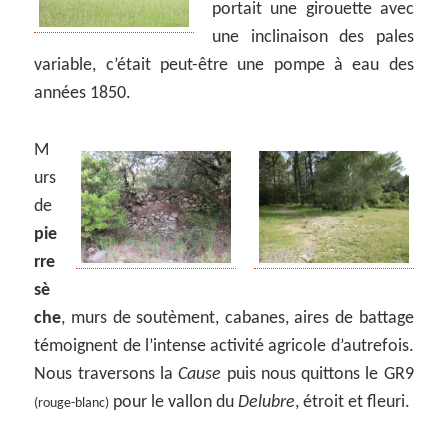
portait une girouette avec
une inclinaison des pales
variable, c’était peut-être une pompe à eau des
années 1850.
M
urs
de
pie
rre
sè
che
, murs de soutèment, cabanes, aires de battage
témoignent de l’intense activité agricole d’autrefois.
Nous traversons la
Cause
puis nous quittons le GR9
pour le vallon du
Delubre
, étroit et fleuri.
(rouge-blanc)