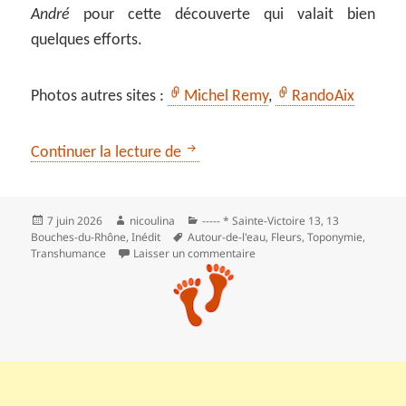
André
pour cette découverte qui valait bien
quelques efforts.
Photos autres sites :
Michel Remy
,
RandoAix
Les cascades du Delubre
Continuer la lecture de
Publié
Auteur
Catégories
7 juin 2026
nicoulina
----- * Sainte-Victoire 13
,
13
le
Mots-
Bouches-du-Rhône
,
Inédit
Autour-de-l'eau
,
Fleurs
,
Toponymie
,
clés
sur Les cascades du Delubre
Transhumance
Laisser un commentaire