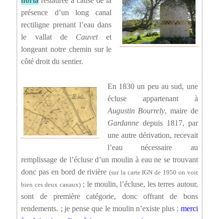
noria
restaurée à cause de la
présence d’un long canal
rectiligne prenant l’eau dans
le vallat de
Cauvet
et
longeant notre chemin sur le
côté droit du sentier.
En 1830 un peu au sud, une
écluse appartenant à
Augustin Bourrely
, maire de
Gardanne
depuis 1817, par
une autre dérivation, recevait
l’eau nécessaire au
remplissage de l’écluse d’un moulin à eau ne se trouvant
donc pas en bord de rivière
(sur la carte IGN de 1950 on voit
; le moulin, l’écluse, les terres autour,
bien ces deux canaux)
sont de première catégorie, donc offrant de bons
rendements. ; je pense que le moulin n’existe plus ;
merci