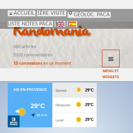
ACCUEIL
ACCUEIL
1ÈRE VISITE
1ÈRE VISITE
GÉOLOC. PACA
GÉOLOC. PACA
LISTE NOTES PACA
LISTE NOTES PACA
Randomania
680 articles
1020 commentaires
10 connexions
en ce moment
MENU ET
WIDGETS