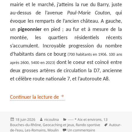
mairie et le marché, j’atteins la rue du Barry, juste
au-dessus de l’avenue
Paul-Marie Couton
, qui
évoque les remparts de l’ancien château. A gauche,
un
pigeonnier
en pied ; au fur et à mesure de la
montée, les quartiers résidentiels récents
s’accumulent. Incroyable progression du nombre
d’habitants dans ce bourg
(700 habitants en 1906. 100 ans
dont le coeur est coincé entre
après 2600, 5400 en 2023)
deux grosses artères de circulation la D7, ancienne
et célèbre route nationale 7, et l’autoroute A8.
De l’Arc au moulin sur la crête d
Continuer la lecture de
Publié
Auteur
Catégories
18 juin 2026
nicoulina
----- * Aix et environs
,
13
le
Mots-
Bouches-du-Rhône
,
Geocaching et jeux
,
Rando sportive
Autour-
clés
sur De l’Arc au moulin
de-l'eau
,
Les‑Romains
,
Moulin
Un commentaire