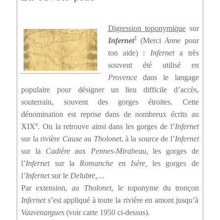
Digression toponymique
sur
1
Infernet
(Merci
Anne
pour
ton aide) :
Infernet
a très
souvent été utilisé en
Provence
dans le langage
populaire pour désigner un lieu difficile d’accès,
souterrain, souvent des gorges étroites. Cette
dénomination est reprise dans de nombreux écrits au
e
XIX
. On la retrouve ainsi dans les gorges de l’
Infernet
sur la rivière
Cause
au
Tholonet
, à la source de l’
Infernet
sur la
Cadière
aux
Pennes-Mirabeau
, les gorges de
l’
Infernet
sur la
Romanche
en
Isère,
les gorges de
l’
Infernet
sur le
Delubre,…
Par extension, au
Tholonet
, le toponyme du tronçon
Infernet
s’est appliqué à toute la rivière en amont jusqu’à
Vauvenargues
(voir carte 1950 ci-dessus).