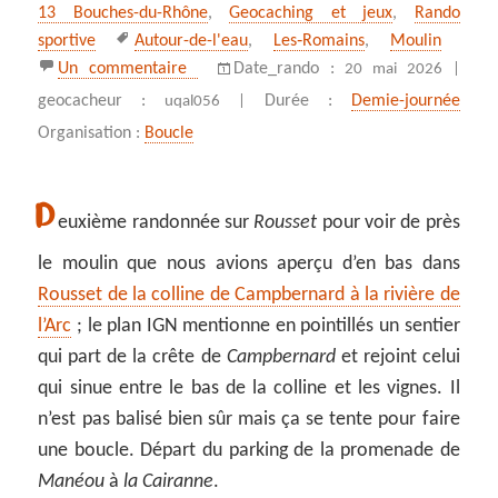
13 Bouches-du-Rhône
,
Geocaching et jeux
,
Rando
Mots-
sportive
Autour-de-l'eau
,
Les‑Romains
,
Moulin
clés
sur De l’Arc au moulin sur la crête de C
Un commentaire
Date_rando :
20 mai 2026 |
geocacheur :
Durée :
Demie-journée
uqal056 |
Organisation :
Boucle
D
euxième randonnée sur
Rousset
pour voir de près
le moulin que nous avions aperçu d’en bas dans
Rousset de la colline de Campbernard à la rivière de
l’Arc
; le plan IGN mentionne en pointillés un sentier
qui part de la crête de
Campbernard
et rejoint celui
qui sinue entre le bas de la colline et les vignes. Il
n’est pas balisé bien sûr mais ça se tente pour faire
une boucle. Départ du parking de la promenade de
Manéou
à
la Cairanne
.