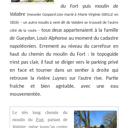
du Fort
puis
moulin de
Valabre
(meunier
Gaspard Lion
marié à
Marie Virginie SIBILLE
en
1826)
– un autre moulin à vent dit de
Valabre
se trouvait de l’autre
tous deux appartenaient à la famille
côté de la route –
de Gueydan
,
Louis Alphonse
au moment du cadastre
napoléonien. Errement au niveau du carrefour en
haut du chemin du moulin du Fort : le topoguide
n’est pas clair, il faut se diriger vers le parking privé
en face et tourner dans un sentier à droite qui
retrouve la rivière
Luynes
sur l’autre rive. Partie
fraîche et bien agréable, avec une eau
mouvementée.
Le très long chemin du
moulin du
Fort
, partant de
Valabre
, mène jusqu’au centre