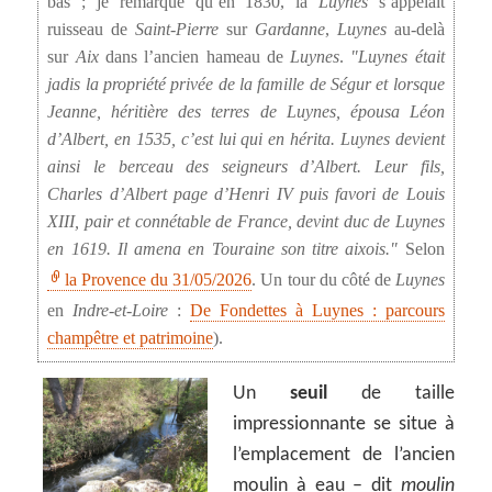
bas ; je remarque qu’en 1830, la
Luynes
s’appelait
ruisseau de
Saint-Pierre
sur
Gardanne
,
Luynes
au-delà
sur
Aix
dans l’ancien hameau de
Luynes
.
Luynes était
jadis la propriété privée de la famille de Ségur et lorsque
Jeanne, héritière des terres de Luynes, épousa Léon
d’Albert, en 1535, c’est lui qui en hérita. Luynes devient
ainsi le berceau des seigneurs d’Albert. Leur fils,
Charles d’Albert page d’Henri IV puis favori de Louis
XIII, pair et connétable de France, devint duc de Luynes
en 1619. Il amena en Touraine son titre aixois.
Selon
la Provence du 31/05/2026
. Un tour du côté de
Luynes
en
Indre-et-Loire
:
De Fondettes à Luynes : parcours
champêtre et patrimoine
).
Un
seuil
de taille
impressionnante se situe à
l’emplacement de l’ancien
moulin à eau – dit
moulin