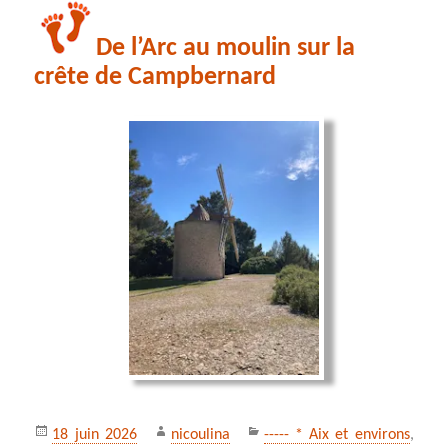
De l’Arc au moulin sur la
crête de Campbernard
Publié
Auteur
Catégories
18 juin 2026
nicoulina
----- * Aix et environs
,
le