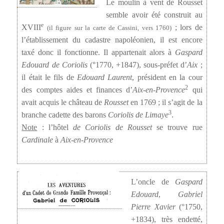
Le moulin à vent de Rousset
semble avoir été construit au
e
XVIII
; lors de
(il figure sur la carte de Cassini, vers 1760)
l’établissement du cadastre napoléonien, il est encore
taxé donc il fonctionne. Il appartenait alors à
Gaspard
Edouard de Coriolis
(°1770, +1847), sous-préfet d’
Aix
;
il était le fils de
Edouard Laurent
, président en la cour
2
des comptes aides et finances d’
Aix-en-Provence
qui
avait acquis le château de
Rousset
en 1769 ; il s’agit de la
3
branche cadette des barons
Coriolis de Limaye
.
Note
: l’hôtel
de Coriolis de Rousset
se trouve rue
Cardinale
à
Aix-en-Provence
L’oncle de
Gaspard
Edouard
,
Gabriel
Pierre Xavier
(°1750,
+1834), très endetté,