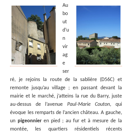
Au
bo
ut
d’u
n
vir
ag
e
ser
ré, je rejoins la route de la sablière (D56C) et
remonte jusqu’au village ; en passant devant la
mairie et le marché, j’atteins la rue du Barry, juste
au-dessus de l’avenue
Paul-Marie Couton
, qui
évoque les remparts de l’ancien château. A gauche,
un
pigeonnier
en pied ; au fur et à mesure de la
montée, les quartiers résidentiels récents