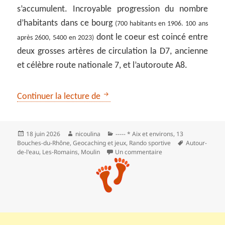
s’accumulent. Incroyable progression du nombre
d’habitants dans ce bourg
(700 habitants en 1906. 100 ans
dont le coeur est coincé entre
après 2600, 5400 en 2023)
deux grosses artères de circulation la D7, ancienne
et célèbre route nationale 7, et l’autoroute A8.
De l’Arc au moulin sur la crête d
Continuer la lecture de
Publié
Auteur
Catégories
18 juin 2026
nicoulina
----- * Aix et environs
,
13
le
Mots-
Bouches-du-Rhône
,
Geocaching et jeux
,
Rando sportive
Autour-
clés
sur De l’Arc au moulin
de-l'eau
,
Les‑Romains
,
Moulin
Un commentaire