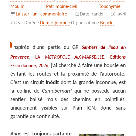
clés
Moulin
,
Patrimoine‑civil
,
Toponymie
sur Rousset, de la colline de Campb
Laisser un commentaire
Date_rando :
16 avril
Durée :
Demie-journée
Organisation :
Boucle
2026 |
I
nspirée d’une partie du GR
Sentiers de l’eau en
,
,
Provence
LA
MÉTROPOLE AIX-MARSEILLE
Editions
, j’ai cherché à faire une boucle en
FFrandonnée, 2026
évitant les routes et la proximité de l’autoroute.
C’est un circuit
inédit
dont la grande inconnue, est
la colline de
Campbernard
qui ne possède aucun
sentier balisé mais des chemins en pointillés,
uniquement visibles sur Plan IGN, donc sans
garantie de continuité.
Anne
est toujours partante