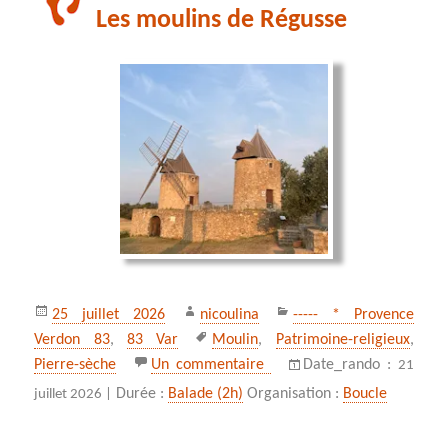
Les moulins de Régusse
Publié
Auteur
Catégories
25 juillet 2026
nicoulina
----- * Provence
le
Mots-
Verdon 83
,
83 Var
Moulin
,
Patrimoine-religieux
,
clés
sur Les moulins de Régusse
Pierre-sèche
Un commentaire
Date_rando :
21
Durée :
Balade (2h)
Organisation :
Boucle
juillet 2026 |