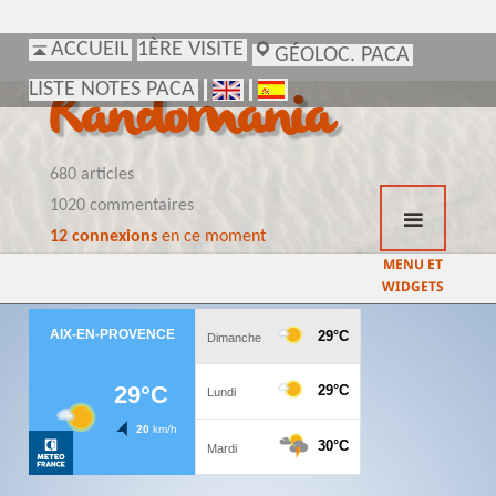
ACCUEIL
ACCUEIL
1ÈRE VISITE
1ÈRE VISITE
GÉOLOC. PACA
GÉOLOC. PACA
LISTE NOTES PACA
LISTE NOTES PACA
Randomania
680 articles
1020 commentaires
12 connexions
en ce moment
MENU ET
WIDGETS