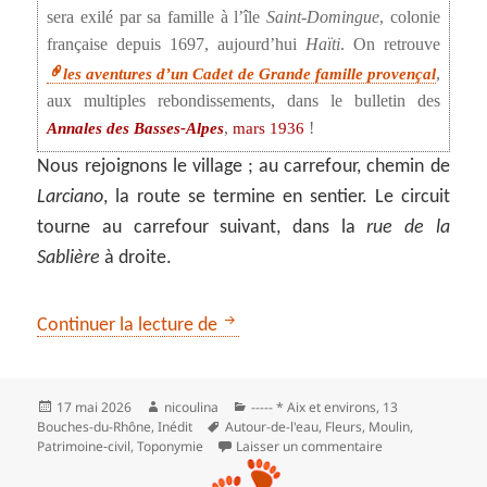
sera exilé par sa famille à l’île
Saint-Domingue
, colonie
française depuis 1697, aujourd’hui
Haïti
. On retrouve
,
les aventures d’un Cadet de Grande famille provençal
aux multiples rebondissements, dans le bulletin des
,
!
Annales des Basses-Alpes
mars 1936
Nous rejoignons le village ; au carrefour, chemin de
Larciano
, la route se termine en sentier. Le circuit
tourne au carrefour suivant, dans la
rue de la
Sablière
à droite.
Rousset, de la colline de Campbern
Continuer la lecture de
Publié
Auteur
Catégories
17 mai 2026
nicoulina
----- * Aix et environs
,
13
le
Mots-
Bouches-du-Rhône
,
Inédit
Autour-de-l'eau
,
Fleurs
,
Moulin
,
clés
sur Rousset, de l
Patrimoine‑civil
,
Toponymie
Laisser un commentaire