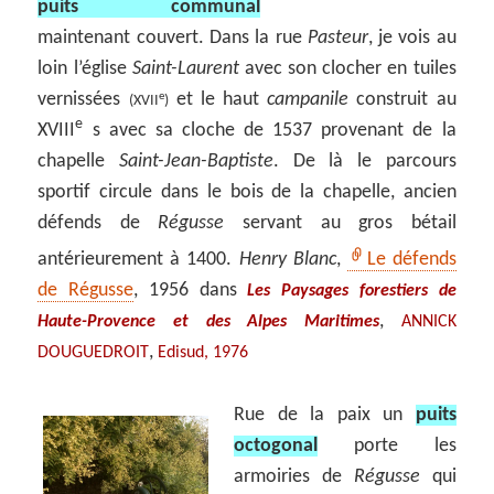
puits communal
maintenant couvert. Dans la rue
Pasteur
, je vois au
loin l’église
Saint-Laurent
avec son clocher en tuiles
vernissées
et le haut
campanile
construit au
e
(XVII
)
e
XVIII
s avec sa cloche de 1537 provenant de la
chapelle
Saint-Jean-Baptiste
. De là le parcours
sportif circule dans le bois de la chapelle, ancien
défends de
Régusse
servant au gros bétail
antérieurement à 1400.
Henry Blanc
,
Le défends
de Régusse
, 1956 dans
Les Paysages forestiers de
,
Haute-Provence et des Alpes Maritimes
ANNICK
,
DOUGUEDROIT
Edisud, 1976
Rue de la paix un
puits
octogonal
porte les
armoiries de
Régusse
qui