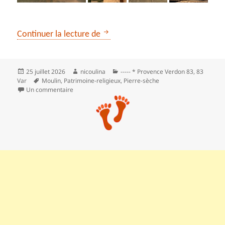
Les moulins de Régusse
Continuer la lecture de
Publié
Auteur
Catégories
25 juillet 2026
nicoulina
----- * Provence Verdon 83
,
83
le
Mots-
Var
Moulin
,
Patrimoine-religieux
,
Pierre-sèche
clés
sur Les moulins de Régusse
Un commentaire