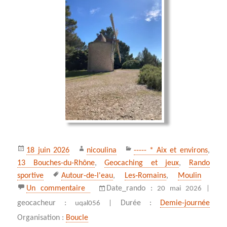
Publié
Auteur
Catégories
18 juin 2026
nicoulina
----- * Aix et environs
,
le
13 Bouches-du-Rhône
,
Geocaching et jeux
,
Rando
Mots-
sportive
Autour-de-l'eau
,
Les‑Romains
,
Moulin
clés
sur De l’Arc au moulin sur la crête de C
Un commentaire
Date_rando :
20 mai 2026 |
geocacheur :
Durée :
Demie-journée
uqal056 |
Organisation :
Boucle