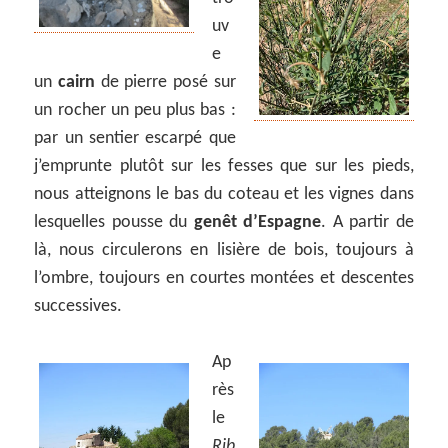
uv
e
un
cairn
de pierre posé sur
un rocher un peu plus bas :
par un sentier escarpé que
j’emprunte plutôt sur les fesses que sur les pieds,
nous atteignons le bas du coteau et les vignes dans
lesquelles pousse du
genêt d’Espagne
. A partir de
là, nous circulerons en lisière de bois, toujours à
l’ombre, toujours en courtes montées et descentes
successives.
Ap
rès
le
Rib