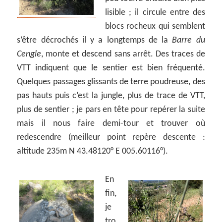
lisible ; il circule entre des
blocs rocheux qui semblent
s’être décrochés il y a longtemps de la
Barre du
Cengle
, monte et descend sans arrêt. Des traces de
VTT indiquent que le sentier est bien fréquenté.
Quelques passages glissants de terre poudreuse, des
pas hauts puis c’est la jungle, plus de trace de VTT,
plus de sentier ; je pars en tête pour repérer la suite
mais il nous faire demi-tour et trouver où
redescendre (meilleur point repère descente :
altitude 235m N 43.48120° E 005.60116°).
En
fin,
je
tro