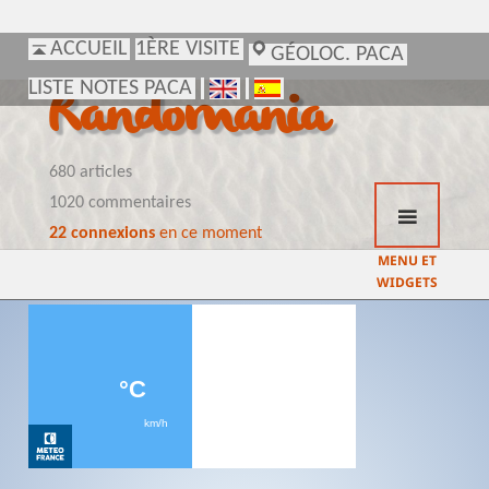
ACCUEIL
ACCUEIL
1ÈRE VISITE
1ÈRE VISITE
GÉOLOC. PACA
GÉOLOC. PACA
LISTE NOTES PACA
LISTE NOTES PACA
Randomania
680 articles
1020 commentaires
22 connexions
en ce moment
MENU ET
WIDGETS