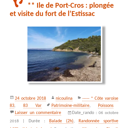
** Ile de Port-Cros : plongée
et visite du fort de l’Estissac
Publié
Auteur
Catégories
24 octobre 2018
nicoulina
----- * Côte varoise
le
Mots-
83
,
83 Var
Patrimoine-militaire
,
Poissons
clés
sur ** Ile de Port-Cros : plongée et v
Laisser un commentaire
Date_rando :
06 octobre
Durée :
Balade (2h)
,
Randonnée sportive
2018 |