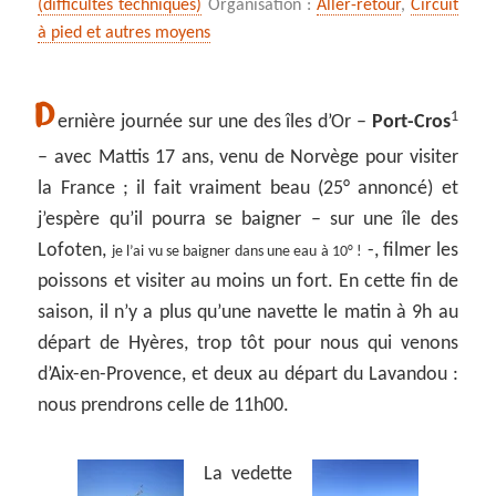
(difficultés techniques)
Organisation :
Aller-retour
,
Circuit
à pied et autres moyens
D
1
ernière journée sur une des îles d’Or –
Port-Cros
– avec Mattis 17 ans, venu de Norvège pour visiter
la France ; il fait vraiment beau (25° annoncé) et
j’espère qu’il pourra se baigner – sur une île des
Lofoten,
-, filmer les
je l’ai vu se baigner dans une eau à 10° !
poissons et visiter au moins un fort. En cette fin de
saison, il n’y a plus qu’une navette le matin à 9h au
départ de Hyères, trop tôt pour nous qui venons
d’Aix-en-Provence, et deux au départ du Lavandou :
nous prendrons celle de 11h00.
La vedette