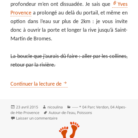
profondeur m’en ont dissuadée. Je sais que
Yves
Provence
a prolongé au delà du portail, et même en
option dans l’eau sur plus de 2km : je vous invite
donc à ouvrir la porte et longer la rive jusqu’à Saint-
Martin de Bromes.
La boucle que j’aurais dû faire : aller par les collines,
retour par la rivière.
** Le long du Colostre, de Gréou
Continuer la lecture de
Publié
Auteur
Catégories
23 avril 2015
nicoulina
----- * 04 Parc Verdon
,
04 Alpes-
le
Mots-
de-Hte-Provence
Autour-de-l'eau
,
Poissons
clés
sur ** Le long du Colostre, de Gréoux à Saint
Laisser un commentaire