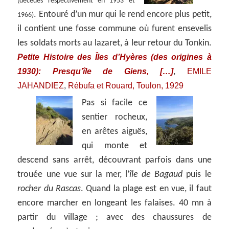
(décédés respectivement en 1953 et
. Entouré d’un mur qui le rend encore plus petit,
1966)
il contient une fosse commune où furent ensevelis
les soldats morts au lazaret, à leur retour du Tonkin.
Petite Histoire des Îles d’Hyères (des origines à
1930): Presqu’île de Giens, […]
EMILE
,
JAHANDIEZ
Rébufa et Rouard, Toulon, 1929
,
Pas si facile ce
sentier rocheux,
en arêtes aiguës,
qui monte et
descend sans arrêt, découvrant parfois dans une
trouée une vue sur la mer, l’
île de Bagaud
puis le
rocher du Rascas
. Quand la plage est en vue, il faut
encore marcher en longeant les falaises. 40 mn à
partir du village ; avec des chaussures de