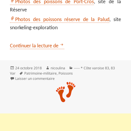
Photos des poissons de Port-Cros
, site de la
Réserve
Photos des poissons réserve de la Palud
, site
snorkeling-exploration
** Ile de Port-Cros : plongée et vis
Continuer la lecture de
Publié
Auteur
Catégories
24 octobre 2018
nicoulina
----- * Côte varoise 83
,
83
le
Mots-
Var
Patrimoine-militaire
,
Poissons
clés
sur ** Ile de Port-Cros : plongée et visite du for
Laisser un commentaire