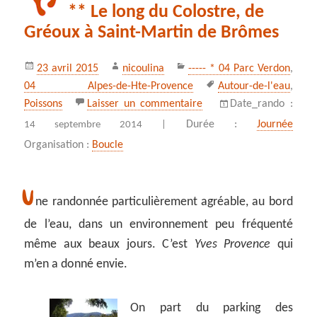
** Le long du Colostre, de
Gréoux à Saint-Martin de Brômes
Publié
Auteur
Catégories
23 avril 2015
nicoulina
----- * 04 Parc Verdon
,
le
Mots-
04 Alpes-de-Hte-Provence
Autour-de-l'eau
,
clés
sur ** Le long du Colost
Poissons
Laisser un commentaire
Date_rando :
Durée :
Journée
14 septembre 2014 |
Organisation :
Boucle
U
ne randonnée particulièrement agréable, au bord
de l’eau, dans un environnement peu fréquenté
même aux beaux jours. C’est
Yves Provence
qui
m’en a donné envie.
On part du parking des