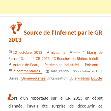
Source de l’Infernet par le GR
2013
Publié
Auteur
Catégories
12 octobre 2013
nicoulina
----- * Etang de
le
Berre 13
,
----- * GR 2013
,
13 Bouches-du-Rhône
,
Inédit
Mots-
Autour-de-l'eau
,
Patrimoine-industriel
,
Poissons
clés
sur Source de l’Infernet par le GR 2013
2 commentaires
Date_rando :
06 octobre 2013 |
Durée :
Demie-journée
Organisation :
Aller-retour
,
Boucle
L
ors d’un reportage sur le GR 2013 en début
d’année, j’avais été surprise de découvrir ce