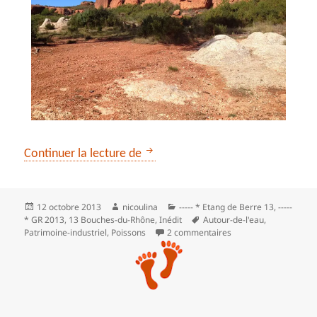
Source de l’Infernet par le GR 20
Continuer la lecture de
Publié
Auteur
Catégories
12 octobre 2013
nicoulina
----- * Etang de Berre 13
,
-----
le
Mots-
* GR 2013
,
13 Bouches-du-Rhône
,
Inédit
Autour-de-l'eau
,
clés
sur Source de l’Infern
Patrimoine-industriel
,
Poissons
2 commentaires