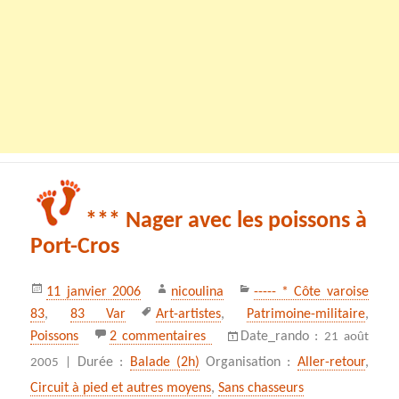
*** Nager avec les poissons à
Port-Cros
Publié
Auteur
Catégories
11 janvier 2006
nicoulina
----- * Côte varoise
le
Mots-
83
,
83 Var
Art-artistes
,
Patrimoine-militaire
,
clés
sur *** Nager avec les poissons 
Poissons
2 commentaires
Date_rando :
21 août
Durée :
Balade (2h)
Organisation :
Aller-retour
,
2005 |
Circuit à pied et autres moyens
,
Sans chasseurs