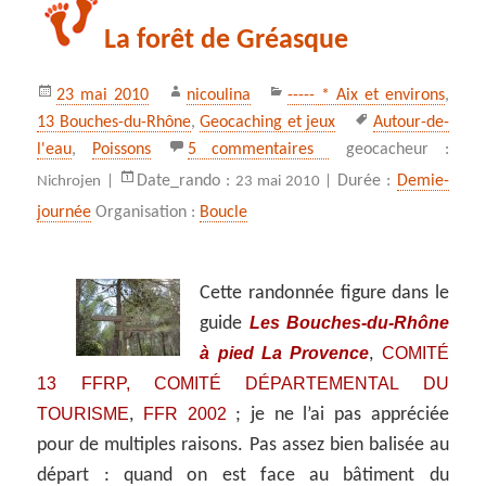
La forêt de Gréasque
Publié
Auteur
Catégories
23 mai 2010
nicoulina
----- * Aix et environs
,
le
Mots-
13 Bouches-du-Rhône
,
Geocaching et jeux
Autour-de-
clés
sur La forêt de Gréas
l'eau
,
Poissons
5 commentaires
geocacheur :
Date_rando :
Durée :
Demie-
Nichrojen |
23 mai 2010 |
journée
Organisation :
Boucle
Cette randonnée figure dans le
Les Bouches-du-Rhône
guide
à pied La Provence
COMITÉ
,
13 FFRP, COMITÉ DÉPARTEMENTAL DU
TOURISME
FFR 2002
,
; je ne l’ai pas appréciée
pour de multiples raisons. Pas assez bien balisée au
départ : quand on est face au bâtiment du