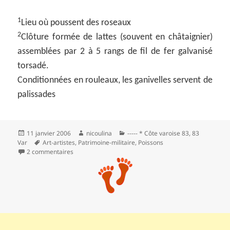
1
Lieu où poussent des roseaux
2
Clôture formée de lattes (souvent en châtaignier)
assemblées par 2 à 5 rangs de fil de fer galvanisé
torsadé.
Conditionnées en rouleaux, les ganivelles servent de
palissades
Publié
Auteur
Catégories
11 janvier 2006
nicoulina
----- * Côte varoise 83
,
83
le
Mots-
Var
Art-artistes
,
Patrimoine-militaire
,
Poissons
clés
sur *** Nager avec les poissons à Port-Cros
2 commentaires