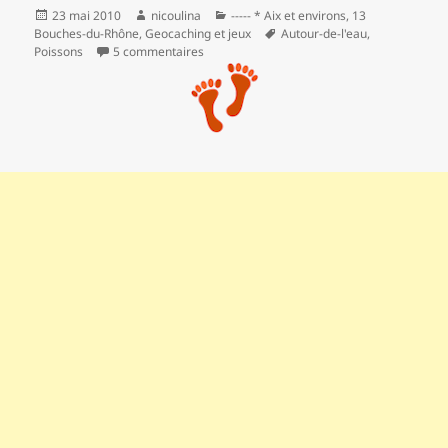
Publié
Auteur
Catégories
23 mai 2010
nicoulina
----- * Aix et environs
,
13
le
Mots-
Bouches-du-Rhône
,
Geocaching et jeux
Autour-de-l'eau
,
clés
sur La forêt de Gréasque
Poissons
5 commentaires