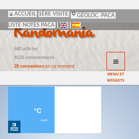
ACCUEIL
ACCUEIL
1ÈRE VISITE
1ÈRE VISITE
GÉOLOC. PACA
GÉOLOC. PACA
LISTE NOTES PACA
LISTE NOTES PACA
Randomania
680 articles
1020 commentaires
20 connexions
en ce moment
MENU ET
WIDGETS