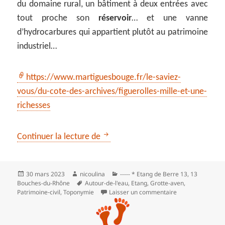
du domaine rural, un bâtiment à deux entrées avec
tout proche son
réservoir
… et une vanne
d’hydrocarbures qui appartient plutôt au patrimoine
industriel…
https://www.martiguesbouge.fr/le-saviez-
vous/du-cote-des-archives/figuerolles-mille-et-une-
richesses
Figuerolles, Martigues
Continuer la lecture de
Publié
Auteur
Catégories
30 mars 2023
nicoulina
----- * Etang de Berre 13
,
13
le
Mots-
Bouches-du-Rhône
Autour-de-l'eau
,
Etang
,
Grotte-aven
,
clés
sur Figuerolles, 
Patrimoine‑civil
,
Toponymie
Laisser un commentaire