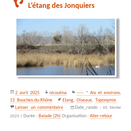
L’étang des Jonquiers
Publié
Auteur
Catégories
2 avril 2025
nicoulina
----- * Aix et environs
,
le
Mots-
13 Bouches-du-Rhône
Etang
,
Oiseaux
,
Toponymie
clés
sur L’étang des Jonquiers
Laisser un commentaire
Date_rando :
05 février
Durée :
Balade (2h)
Organisation :
Aller-retour
2025 |