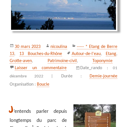
Publié
Auteur
Catégories
30 mars 2023
nicoulina
----- * Etang de Berre
le
Mots-
13
,
13 Bouches-du-Rhône
Autour-de-l'eau
,
Etang
,
clés
Grotte-aven
,
Patrimoine‑civil
,
Toponymie
sur Figuerolles, Martigues
Laisser un commentaire
Date_rando :
01
Durée :
Demie-journée
décembre 2022 |
Organisation :
Boucle
J
‘entends parler depuis
longtemps du parc de
1