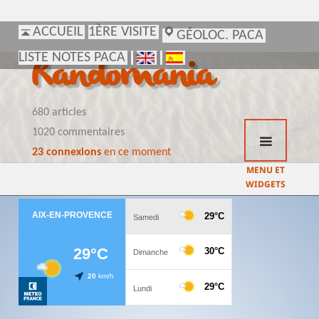
ACCUEIL
ACCUEIL
1ÈRE VISITE
1ÈRE VISITE
GÉOLOC. PACA
GÉOLOC. PACA
LISTE NOTES PACA
LISTE NOTES PACA
Randomania
680 articles
1020 commentaires
23 connexions
en ce moment
MENU ET
WIDGETS