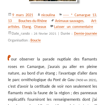
Publié
Auteur
Catégories
9 mars 2021
nicoulina
----- * Camargue 13
,
le
Mots-
13 Bouches-du-Rhône
Animaux-sauvages
,
Art-
clés
sur Par
artistes
,
Etang
,
Oiseaux
Laisser un commentaire
Date_rando :
Durée :
Demie-journée
26 février 2021 |
Organisation :
Boucle
P
our observer la parade nuptiale des flamants
roses en Camargue, j’aurais pu aller en pleine
nature, au bord d’un étang ; l’avantage d’aller dans
le parc ornithologique du
Pont de Gau
,
(7€50 en 2021)
c’est d’avoir la certitude de voir non seulement les
flamants mais la faune de la région ; des panneaux
explicatifs fourniront les renseignements dont j’ai