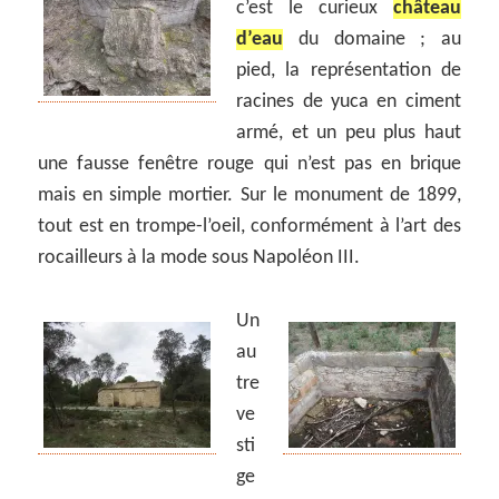
c’est le curieux
château
d’eau
du domaine ; au
pied, la représentation de
racines de yuca en ciment
armé, et un peu plus haut
une fausse fenêtre rouge qui n’est pas en brique
mais en simple mortier. Sur le monument de 1899,
tout est en trompe-l’oeil, conformément à l’art des
rocailleurs à la mode sous Napoléon III.
Un
au
tre
ve
sti
ge