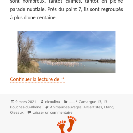
sont nombreux, tantôt calmes, tantôt en pleine
parade nuptiale. Près du point 7, ils sont regroupés
à plus d’une centaine.
Parc ornithologique du Pont-de-G
Continuer la lecture de
Publié
Auteur
Catégories
9 mars 2021
nicoulina
----- * Camargue 13
,
13
le
Mots-
Bouches-du-Rhône
Animaux-sauvages
,
Art-artistes
,
Etang
,
clés
sur Parc ornithologique du Pont-de-
Oiseaux
Laisser un commentaire