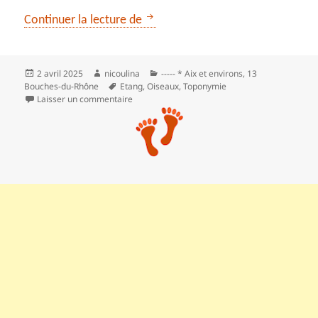
L’étang des Jonquiers
Continuer la lecture de
Publié
Auteur
Catégories
2 avril 2025
nicoulina
----- * Aix et environs
,
13
le
Mots-
Bouches-du-Rhône
Etang
,
Oiseaux
,
Toponymie
clés
sur L’étang des Jonquiers
Laisser un commentaire