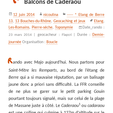
Balcons de Caderaou
Publié
Auteur
Catégories
12 juin 2014
nicoulina
----- * Etang de Berre
le
Mots-
13
,
13 Bouches-du-Rhône
,
Geocaching et jeux
Etang
,
clés
Les‑Romains
,
Pierre-sèche
,
Toponymie
Date_rando :
geocacheur :
Durée :
Demie-
23 mars 2014 |
Flapcri |
journée
Organisation :
Boucle
R
ando avec
Majo
aujourd’hui. Nous partons pour
Saint-Mitre les Remparts
, au bord de l’étang de
Berre
qui a si mauvaise réputation, par un balisage
jaune donc a priori sans difficulté. La FFR conseille
de ne plus se garer sur le petit parking
Gouin
pourtant toujours signalé, mais sur celui de la plage
1
de Massane juste à côté. Le
Caderaou
ou
cadaraou
est une colline qui culmine à 127m d’altitude sur le