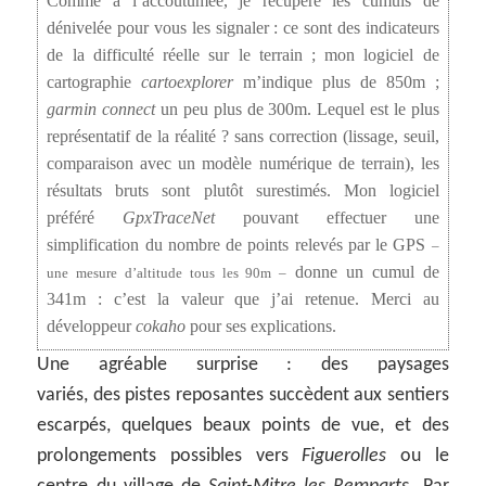
Comme à l’accoutumée, je récupère les cumuls de
dénivelée pour vous les signaler : ce sont des indicateurs
de la difficulté réelle sur le terrain ; mon logiciel de
cartographie
cartoexplorer
m’indique plus de 850m ;
garmin connect
un peu plus de 300m. Lequel est le plus
représentatif de la réalité ? sans correction (lissage, seuil,
comparaison avec un modèle numérique de terrain), les
résultats bruts sont plutôt surestimés. Mon logiciel
préféré
GpxTraceNet
pouvant effectuer une
simplification du nombre de points relevés par le GPS
–
donne un cumul de
une mesure d’altitude tous les 90m –
341m : c’est la valeur que j’ai retenue. Merci au
développeur
cokaho
pour ses explications.
Une agréable surprise : des paysages
variés, des pistes reposantes succèdent aux sentiers
escarpés, quelques beaux points de vue, et des
prolongements possibles vers
Figuerolles
ou le