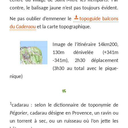
centre du village de
Saint-Mitre les Remparts
. Par
contre, le balisage jaune n’est pas toujours évident.
Ne pas oublier d’emmener le
topoguide balcons
du
Caderaou
et la carte topographique.
Image de l’itinéraire 14km200,
130m dénivelée (+341m
-341m), 2h30 déplacement
(3h30 au total avec le pique-
nique)
1
cadarau : selon le dictionnaire de toponymie de
Pégorier
, cadarau désigne en Provence, un ravin ou
un torrent à sec, ou un ruisseau où l’on jette les