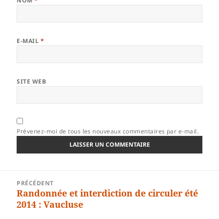
NOM
*
E-MAIL
*
SITE WEB
Prévenez-moi de tous les nouveaux commentaires par e-mail.
Navigation
PRÉCÉDENT
de
Randonnée et interdiction de circuler été
Article
l’article
2014 : Vaucluse
précédent :