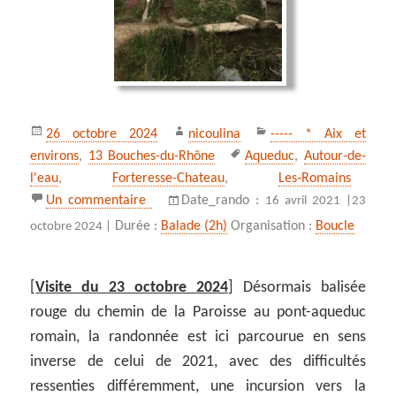
Publié
Auteur
Catégories
26 octobre 2024
nicoulina
----- * Aix et
le
Mots-
environs
,
13 Bouches-du-Rhône
Aqueduc
,
Autour-de-
clés
l'eau
,
Forteresse-Chateau
,
Les‑Romains
sur Le pont-aqueduc romain du Tholonet
Un commentaire
Date_rando :
16 avril 2021 |
23
Durée :
Balade (2h)
Organisation :
Boucle
octobre 2024 |
[
Visite du 23 octobre 2024
] Désormais balisée
rouge du chemin de la Paroisse au pont-aqueduc
romain, la randonnée est ici parcourue en sens
inverse de celui de 2021, avec des difficultés
ressenties différemment, une incursion vers la