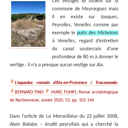
Ces vestiges se situent sur la
commune de
Meyrargues
mais
il en existe sur
Jouques
,
Peyrolles
,
Venelles
comme par
exemple le
puits des
Michelons
à
Venelles
, regard d’entretien
du canal souterrain d’une
profondeur de 80 m à donner le
vertige ; il n’y a presque aucun vestige sur
Aix
.
,
L’aqueduc romain d’Aix-en-Provence / Traconnade
,
BERNARD FINO
MARC FUHRY
Revue archéologique
de Narbonnaise, année 2020, 53, pp. 101-146
Dans l’article de
La Marseillaise
du 22 juillet 2008,
Alain Balalas
– érudit peyrollais qui a cherché la