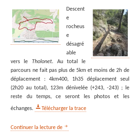
Descent
e
rocheus
e
désagré
able
vers le
Tholonet
. Au total le
parcours ne fait pas plus de 5km et moins de 2h de
déplacement : 4km400, 1h35 déplacement seul
(2h20 au total), 123m dénivelée (+243, -243) ; le
reste du temps, ce seront les photos et les
échanges.
Télécharger la trace
Le pont-aqueduc romain du Thol
Continuer la lecture de