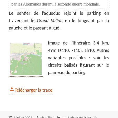
par les Allemands durant la seconde guerre mondiale.
Le sentier de l’aqueduc rejoint le parking en
traversant le
Grand Vallat
, en le longeant par la
gauche et le passant à gué .
Image de l’itinéraire 3.4 km,
49m (+110, -110), 1h10. Autres
variantes possibles : voir les
circuits balisés figurant sur le
panneau du parking.
Télécharger la trace
Publié
Auteur
Catégories
1 juillet 2025
nicoulina
----- * Aix et environs
,
13