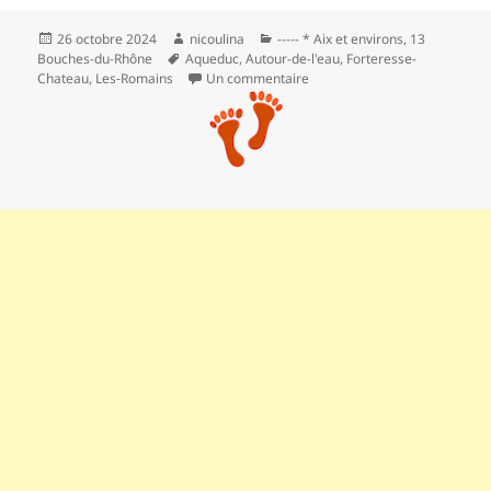
Publié
Auteur
Catégories
26 octobre 2024
nicoulina
----- * Aix et environs
,
13
le
Mots-
Bouches-du-Rhône
Aqueduc
,
Autour-de-l'eau
,
Forteresse-
clés
sur Le pont-aqueduc romain d
Chateau
,
Les‑Romains
Un commentaire