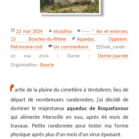
Publié
Auteur
Catégories
22 mai 2024
nicoulina
----- * Aix et environs
,
le
Mots-
13 Bouches-du-Rhône
Aqueduc
,
Oppidum
,
clés
sur L’aqueduc de Roquef
Patrimoine‑civil
Un commentaire
Date_rando :
Durée :
Demie-journée
20 mai 2024 |
Organisation :
Boucle
P
artie de la plaine du cimetière à
Ventabren
, lieu de
départ de nombreuses randonnées, j’ai décidé de
dominer le majestueux
aqueduc de Roquefavour
qui alimente
Marseille
en eau, après 44 mois de
travaux. Petite randonnée pour tester ma forme
physique après plus d’un mois d’un virus épuisant.