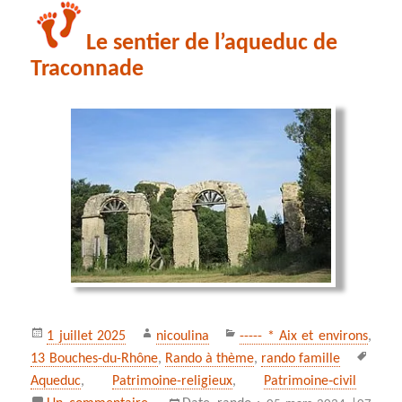
Le sentier de l’aqueduc de
Traconnade
Publié
Auteur
Catégories
1 juillet 2025
nicoulina
----- * Aix et environs
,
le
Mots
13 Bouches-du-Rhône
,
Rando à thème
,
rando famille
clés
Aqueduc
,
Patrimoine-religieux
,
Patrimoine‑civil
sur Le sentier de l’aqueduc de Traconnade