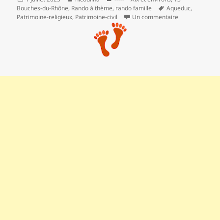
le
Mots-
Bouches-du-Rhône
,
Rando à thème
,
rando famille
Aqueduc
,
clés
sur Le sentier
Patrimoine-religieux
,
Patrimoine‑civil
Un commentaire