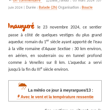
Un commentaire
Date_rando :
05 mars 2024 |
07
Durée :
Balade (2h)
Organisation :
Boucle
juin 2024 |
Inauguré
le 23 novembre 2024, ce sentier
passe à côté de quelques vestiges du plus grand
er
aqueduc romain du 1
siècle ayant apporté de l’eau
à la ville romaine d’
Aquae Sextiae
: 30 km environ,
en aérien, en souterrain ou en tunnel profond
comme à
Venelles
sur 8 km. L’aqueduc a servi
e
jusqu’à la fin du III
siècle environ.
La météo ce jour à meyrargues/13 :
Avec le vent et la température ressentie