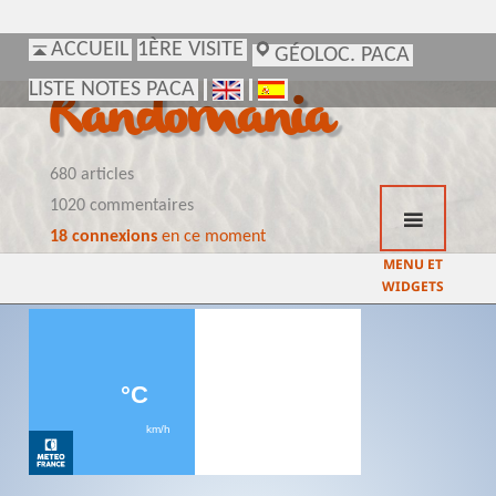
ACCUEIL
ACCUEIL
1ÈRE VISITE
1ÈRE VISITE
GÉOLOC. PACA
GÉOLOC. PACA
LISTE NOTES PACA
LISTE NOTES PACA
Randomania
680 articles
1020 commentaires
18 connexions
en ce moment
MENU ET
WIDGETS