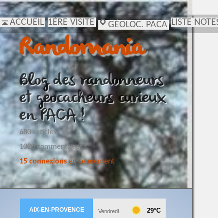
ACCUEIL
1ÈRE VISITE
LISTE NOTE
GÉOLOC. PACA
Randomania
Blog des randonneurs
et geocacheurs curieux
en PACA !
680 articles
1020 commentaires
15 connexions
en ce moment