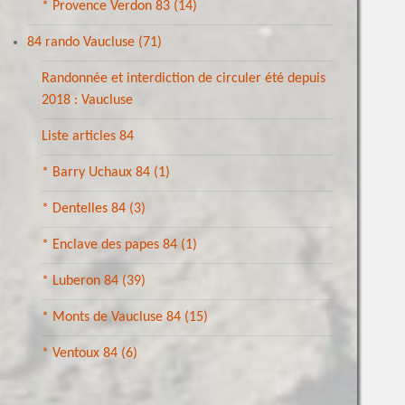
* Provence Verdon 83
(14)
84 rando Vaucluse
(71)
Randonnée et interdiction de circuler été depuis
2018 : Vaucluse
Liste articles 84
* Barry Uchaux 84
(1)
* Dentelles 84
(3)
* Enclave des papes 84
(1)
* Luberon 84
(39)
* Monts de Vaucluse 84
(15)
* Ventoux 84
(6)