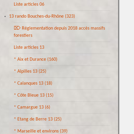
Liste articles 06
13 rando Bouches-du-Rhône
(323)
⌦ Réglementation depuis 2018 accès massifs
forestiers
Liste articles 13
* Aix et Durance
(160)
* Alpilles 13
(25)
* Calanques 13
(18)
* Côte Bleue 13
(15)
* Camargue 13
(6)
* Etang de Berre 13
(25)
* Marseille et environs
(39)