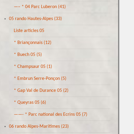
—– * 04 Parc Luberon
(41)
05 rando Hautes-Alpes
(33)
Liste articles 05
* Briançonnais
(12)
* Buech 05
(5)
* Champsaur 05
(1)
* Embrun Serre-Ponçon
(5)
* Gap Val de Durance 05
(2)
* Queyras 05
(6)
——- * Parc national des Ecrins 05
(7)
06 rando Alpes-Maritimes
(23)