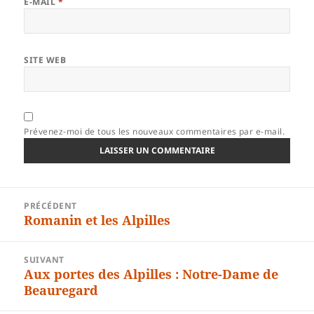
E-MAIL
*
SITE WEB
Prévenez-moi de tous les nouveaux commentaires par e-mail.
Navigation
PRÉCÉDENT
de
Romanin et les Alpilles
Article
l’article
précédent :
SUIVANT
Aux portes des Alpilles : Notre-Dame de
Article
Beauregard
suivant :