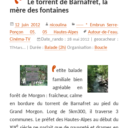
Le torrent de Barnafret, la
mère des fontaines
Publié
Auteur
Catégories
12 juin 2012
nicoulina
----- * Embrun Serre-
le
Mots-
Ponçon 05
,
05 Hautes-Alpes
Autour-de-l'eau
,
clés
Cinéma-TV
Date_rando :
geocacheur :
28 mai 2012 |
Durée :
Balade (2h)
Organisation :
Boucle
Ti'Mars... |
P
etite balade
familiale bien
agréable en
forêt de Morgon : fraîcheur, calme
en bordure du torrent de Barnafret au pied du
Grand Morgon. Long de 5km300, il traverse 3
communes. Le préfet des Hautes-Alpes au début du
è
XIX
siècle ne parlait que de pauvreté et drames en