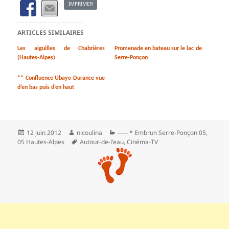
IMPRIMER
ARTICLES SIMILAIRES
Les aiguilles de Chabrières
Promenade en bateau sur le lac de
(Hautes-Alpes)
Serre-Ponçon
** Confluence Ubaye-Durance vue
d’en bas puis d’en haut
Publié
Auteur
Catégories
12 juin 2012
nicoulina
----- * Embrun Serre-Ponçon 05
,
le
Mots-
05 Hautes-Alpes
Autour-de-l'eau
,
Cinéma-TV
clés