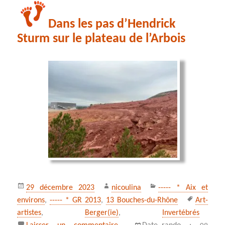
Dans les pas d’Hendrick
Sturm sur le plateau de l’Arbois
Publié
Auteur
Catégories
29 décembre 2023
nicoulina
----- * Aix et
le
Mots-
environs
,
----- * GR 2013
,
13 Bouches-du-Rhône
Art-
clés
artistes
,
Berger(ie)
,
Invertébrés
sur Dans les pas d’Hendrick Sturm