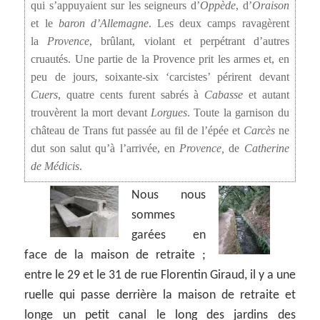
qui s’appuyaient sur les seigneurs d’
Oppède
, d’
Oraison
et le
baron d’Allemagne
. Les deux camps ravagèrent
la
Provence
, brûlant, violant et perpétrant d’autres
cruautés. Une partie de la Provence prit les armes et, en
peu de jours, soixante-six ‘carcistes’ périrent devant
Cuers
, quatre cents furent sabrés à
Cabasse
et autant
trouvèrent la mort devant
Lorgues
. Toute la garnison du
château de Trans fut passée au fil de l’épée et
Carcès
ne
dut son salut qu’à l’arrivée, en
Provence,
de
Catherine
de Médicis
.
Nous nous
sommes
garées en
face de la maison de retraite ;
entre le 29 et le 31 de rue Florentin Giraud, il y a une
ruelle qui passe derrière la maison de retraite et
longe un petit canal le long des jardins des