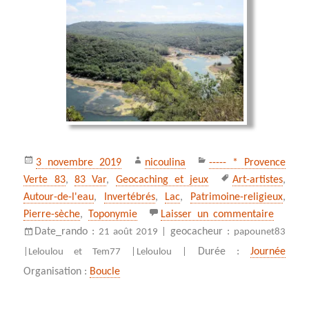
Publié
Auteur
Catégories
3 novembre 2019
nicoulina
----- * Provence
le
Mots-
Verte 83
,
83 Var
,
Geocaching et jeux
Art-artistes
,
clés
Autour-de-l'eau
,
Invertébrés
,
Lac
,
Patrimoine-religieux
,
sur Car
Pierre-sèche
,
Toponymie
Laisser un commentaire
Date_rando :
geocacheur :
21 août 2019 |
papounet83
Durée :
Journée
|
Leloulou et Tem77 |
Leloulou |
Organisation :
Boucle