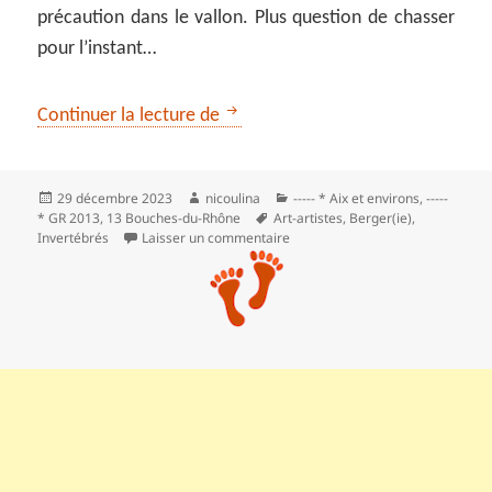
précaution dans le vallon. Plus question de chasser
pour l’instant…
Dans les pas d’Hendrick Sturm sur 
Continuer la lecture de
Publié
Auteur
Catégories
29 décembre 2023
nicoulina
----- * Aix et environs
,
-----
le
Mots-
* GR 2013
,
13 Bouches-du-Rhône
Art-artistes
,
Berger(ie)
,
clés
sur Dans les pas d’Hendrick Sturm
Invertébrés
Laisser un commentaire