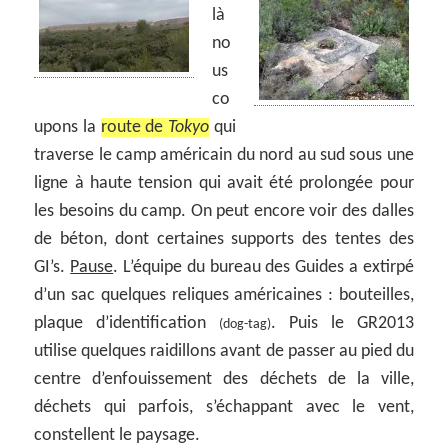
là
no
us
co
upons la
route de
Tokyo
qui
traverse le camp américain du nord au sud sous une
ligne à haute tension qui avait été prolongée pour
les besoins du camp. On peut encore voir des dalles
de béton, dont certaines supports des tentes des
GI’s.
Pause
. L’équipe du bureau des Guides a extirpé
d’un sac quelques reliques américaines : bouteilles,
plaque d’identification
. Puis le GR2013
(dog-tag)
utilise quelques raidillons avant de passer au pied du
centre d’enfouissement des déchets de la ville,
déchets qui parfois, s’échappant avec le vent,
constellent le paysage.