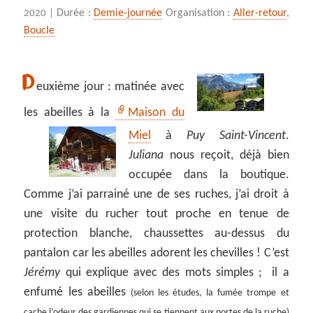
Durée :
Demie-journée
Organisation :
Aller-retour
,
2020 |
Boucle
D
euxième jour : matinée avec
les abeilles à la
Maison du
Miel
à
Puy Saint-Vincent
.
Juliana
nous reçoit, déjà bien
occupée dans la boutique.
Comme j’ai parrainé une de ses ruches, j’ai droit à
une visite du rucher tout proche en tenue de
protection blanche, chaussettes au-dessus du
pantalon car les abeilles adorent les chevilles ! C’est
Jérémy
qui explique avec des mots simples ; il a
enfumé les abeilles
(selon les études, la fumée trompe et
cache l’odeur des gardiennes qui se tiennent aux portes de la ruche)