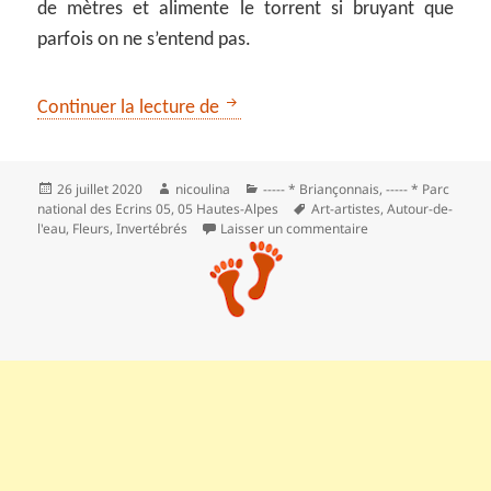
de mètres et alimente le torrent si bruyant que
parfois on ne s’entend pas.
Les cascades de Puy-Saint-Vincen
Continuer la lecture de
Publié
Auteur
Catégories
26 juillet 2020
nicoulina
----- * Briançonnais
,
----- * Parc
le
Mots-
national des Ecrins 05
,
05 Hautes-Alpes
Art-artistes
,
Autour-de-
clés
sur Les cascades de
l'eau
,
Fleurs
,
Invertébrés
Laisser un commentaire