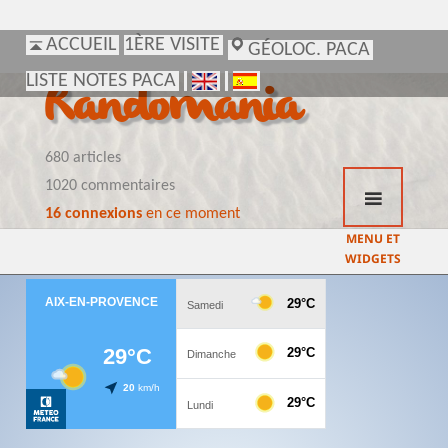
ACCUEIL
ACCUEIL
1ÈRE VISITE
1ÈRE VISITE
GÉOLOC. PACA
GÉOLOC. PACA
LISTE NOTES PACA
LISTE NOTES PACA
Randomania
680 articles
1020 commentaires
16 connexions
en ce moment
MENU ET
WIDGETS