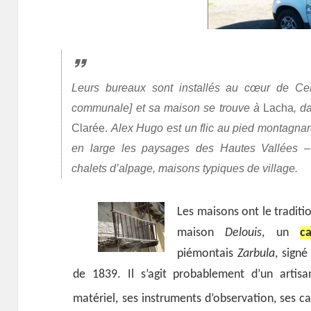
Leurs bureaux sont installés au cœur de Cer
communale] et sa maison se trouve à
Lacha
, d
Clarée
.
Alex Hugo est un flic au pied montagnard
en large les paysages des
Hautes Vallées
– 
chalets d’alpage, maisons typiques de village.
Les maisons ont le traditio
maison
Delouis
, un
c
piémontais
Zarbula
, signé
de 1839. Il s’agit probablement d’un artisa
matériel, ses instruments d’observation, ses c