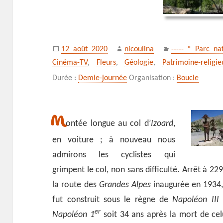
Publié
Auteur
Catégories
12 août 2020
nicoulina
----- * Parc na
le
Cinéma-TV
,
Fleurs
,
Géologie
,
Patrimoine-religie
Durée :
Demie-journée
Organisation :
Boucle
M
ontée longue au col d’
Izoard
,
en voiture ; à nouveau nous
admirons les cyclistes qui
grimpent le col, non sans difficulté. Arrêt à 22
la route des
Grandes Alpes
inaugurée en 1934, 
fut construit sous le règne de
Napoléon III
er
Napoléon 1
soit 34 ans après la mort de cel