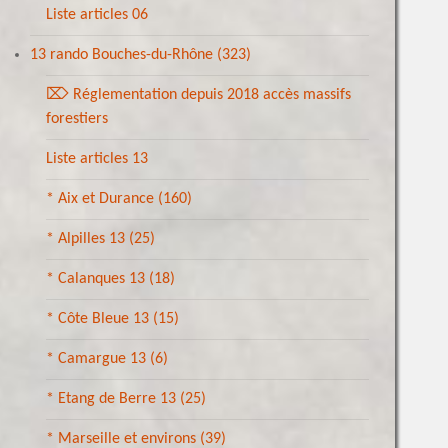
Liste articles 06
13 rando Bouches-du-Rhône
(323)
⌦ Réglementation depuis 2018 accès massifs
forestiers
Liste articles 13
* Aix et Durance
(160)
* Alpilles 13
(25)
* Calanques 13
(18)
* Côte Bleue 13
(15)
* Camargue 13
(6)
* Etang de Berre 13
(25)
* Marseille et environs
(39)