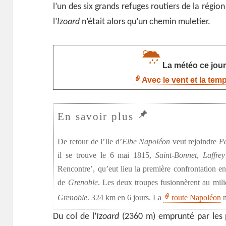
l’un des six grands refuges routiers de la régio
l’
Izoard
n’était alors qu’un chemin muletier.
La météo ce jour 
Avec le vent et la tem
De retour de l’Ile d’
Elbe
Napoléon
veut rejoindre
Pa
il se trouve le 6 mai 1815,
Saint-Bonnet
,
Laffrey
Rencontre’, qu’eut lieu la première confrontation e
de
Grenoble
. Les deux troupes fusionnèrent au mili
Grenoble
. 324 km en 6 jours. La
route Napoléon
n
Du col de l’
Izoard
(2360 m) emprunté par les p