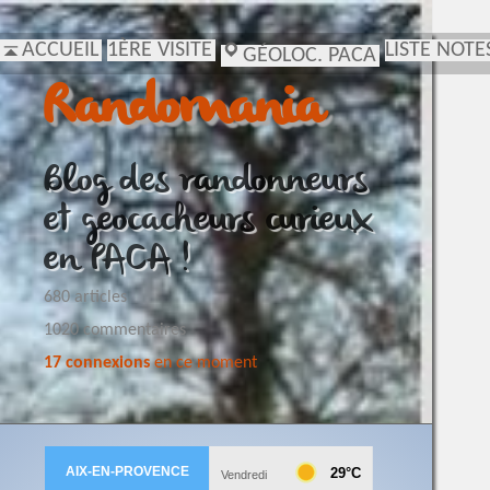
ACCUEIL
1ÈRE VISITE
LISTE NOTE
GÉOLOC. PACA
Randomania
Blog des randonneurs
et geocacheurs curieux
en PACA !
680 articles
1020 commentaires
17 connexions
en ce moment