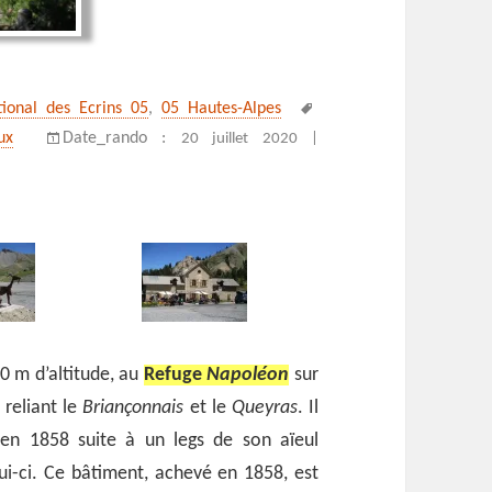
Mots-
tional des Ecrins 05
,
05 Hautes-Alpes
clés
ux
Date_rando :
20 juillet 2020 |
90 m d’altitude, au
Refuge
Napoléon
sur
reliant le
Briançonnais
et le
Queyras
. Il
en 1858 suite à un legs de son aïeul
ui-ci. Ce bâtiment, achevé en 1858, est