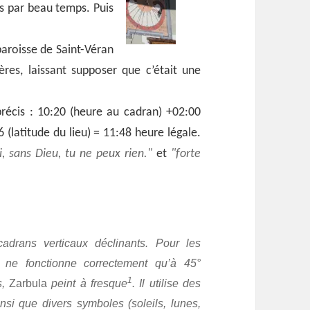
rs par beau temps. Puis
paroisse de Saint-Véran
ères, laissant supposer que c’était une
précis : 10:20 (heure au cadran) +02:00
 (latitude du lieu) = 11:48 heure légale.
oi, sans Dieu, tu ne peux rien.
et
forte
adrans verticaux déclinants. Pour les
i ne fonctionne correctement qu’à 45°
1
s,
Zarbula
peint à fresque
. Il utilise des
si que divers symboles (soleils, lunes,