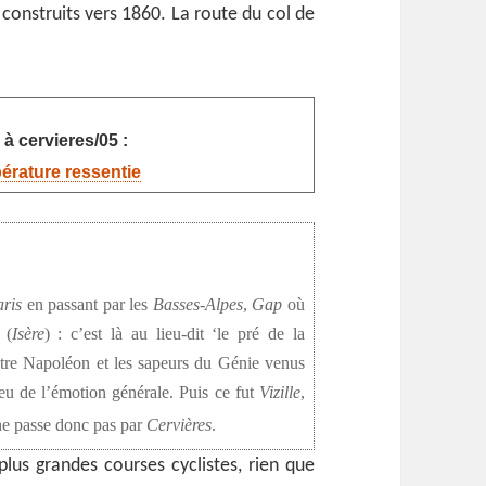
n construits vers 1860. La route du col de
à cervieres/05 :
pérature ressentie
ris
en passant par les
Basses-Alpes
,
Gap
où
(
Isère
) : c’est là au lieu-dit ‘le pré de la
ntre Napoléon et les sapeurs du Génie venus
eu de l’émotion générale. Puis ce fut
Vizille
,
e passe donc pas par
Cervières
.
lus grandes courses cyclistes, rien que