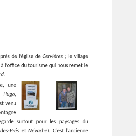
près de l’église de
Cervières
; le village
e à l’office du tourisme qui nous remet le
rd
.
ie, une
x Hugo
,
est venu
ontagne
regarde surtout pour les paysages du
-des-Prés
et
Névache
). C’est l’ancienne