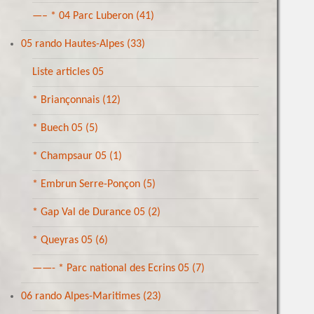
—– * 04 Parc Luberon
(41)
05 rando Hautes-Alpes
(33)
Liste articles 05
* Briançonnais
(12)
* Buech 05
(5)
* Champsaur 05
(1)
* Embrun Serre-Ponçon
(5)
* Gap Val de Durance 05
(2)
* Queyras 05
(6)
——- * Parc national des Ecrins 05
(7)
06 rando Alpes-Maritimes
(23)