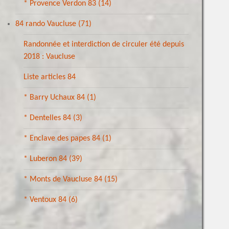
* Provence Verdon 83
(14)
84 rando Vaucluse
(71)
Randonnée et interdiction de circuler été depuis
2018 : Vaucluse
Liste articles 84
* Barry Uchaux 84
(1)
* Dentelles 84
(3)
* Enclave des papes 84
(1)
* Luberon 84
(39)
* Monts de Vaucluse 84
(15)
* Ventoux 84
(6)