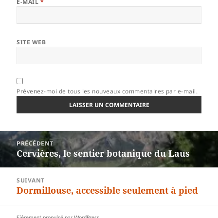
E-MAIL
*
SITE WEB
Prévenez-moi de tous les nouveaux commentaires par e-mail.
Navigation
PRÉCÉDENT
de
Cervières, le sentier botanique du Laus
Article
l’article
précédent :
SUIVANT
Dormillouse, accessible seulement à pied
Article
suivant :
Fièrement propulsé par WordPress