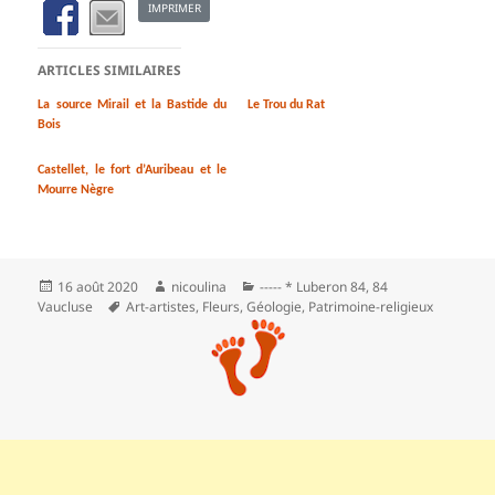
IMPRIMER
ARTICLES SIMILAIRES
La source Mirail et la Bastide du
Le Trou du Rat
Bois
Castellet, le fort d’Auribeau et le
Mourre Nègre
Publié
Auteur
Catégories
16 août 2020
nicoulina
----- * Luberon 84
,
84
le
Mots-
Vaucluse
Art-artistes
,
Fleurs
,
Géologie
,
Patrimoine-religieux
clés