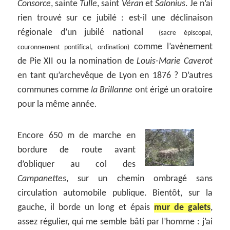
Consorce
, sainte
Tulle
, saint
Véran
et
Salonius
. Je n’ai
rien trouvé sur ce jubilé : est-il une déclinaison
régionale d’un jubilé national
(sacre épiscopal,
comme l’avènement
couronnement pontifical, ordination)
de Pie XII ou la nomination de
Louis-Marie Caverot
en tant qu’archevêque de Lyon en 1876 ? D’autres
communes comme
la Brillanne
ont érigé un oratoire
pour la même année
.
Encore 650 m de marche en
bordure de route avant
d’obliquer au col des
Campanettes
, sur un chemin ombragé sans
circulation automobile publique. Bientôt, sur la
gauche, il borde un long et épais
mur de galets
,
assez régulier, qui me semble bâti par l’homme : j’ai