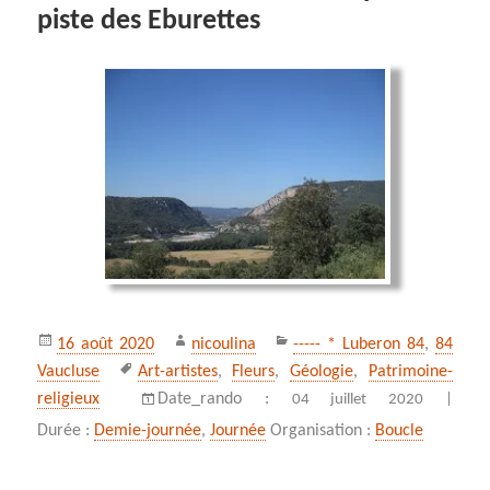
piste des Eburettes
Publié
Auteur
Catégories
16 août 2020
nicoulina
----- * Luberon 84
,
84
le
Mots-
Vaucluse
Art-artistes
,
Fleurs
,
Géologie
,
Patrimoine-
clés
religieux
Date_rando :
04 juillet 2020 |
Durée :
Demie-journée
,
Journée
Organisation :
Boucle