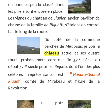
un pont suspendu classé dont
les piliers sont encore en place.
Les vignes du château de
Clapier
, ancien pavillon de
chasse de la famille
de Riquetti
, s’étalent en contre-
bas le long de la route.
Du côté de la commune
perchée de
Mirabeau
, je vois le
château
actuel et ses quatre
e
tours, probablement construit fin
xvi
siècle ou
e
début
xvii
siècle pour les
Riqueti
, dont l’un des plus
célèbres représentants est
Honoré-Gabriel
Riqueti
, comte de Mirabeau et figure de la
Révolution.
La
piste