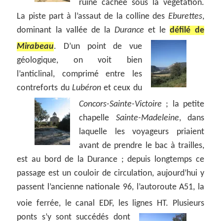
ruine cachée sous la végétation.
La piste part à l’assaut de la colline des
Eburettes
,
dominant la vallée de la
Durance
et le
défilé de
Mirabeau
.
D’un point de vue
géologique, on voit bien
l’anticlinal, comprimé entre les
contreforts du
Lubéron
et ceux du
Concors-Sainte-Victoire
; la petite
chapelle
Sainte-Madeleine
, dans
laquelle les voyageurs priaient
avant de prendre le bac à trailles,
est au bord de la Durance ; depuis longtemps ce
passage est un couloir de circulation, aujourd’hui y
passent l’ancienne nationale 96, l’autoroute A51, la
voie ferrée, le canal EDF, les lignes HT.
Plusieurs
ponts s’y sont succédés dont