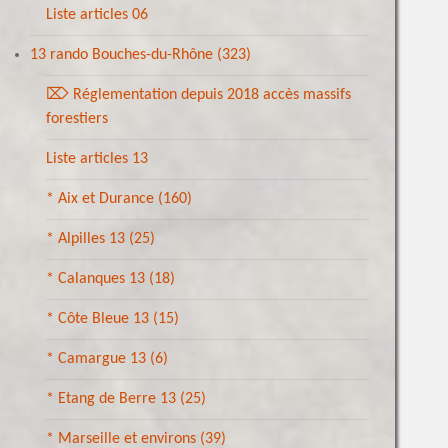
Liste articles 06
13 rando Bouches-du-Rhône
(323)
⌦ Réglementation depuis 2018 accès massifs
forestiers
Liste articles 13
* Aix et Durance
(160)
* Alpilles 13
(25)
* Calanques 13
(18)
* Côte Bleue 13
(15)
* Camargue 13
(6)
* Etang de Berre 13
(25)
* Marseille et environs
(39)