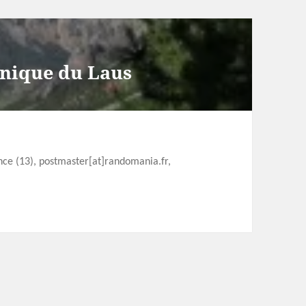
tanique du Laus
ence (13), postmaster[at]randomania.fr,