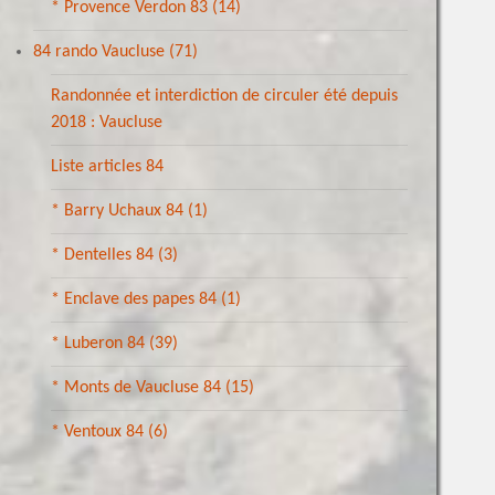
* Provence Verdon 83
(14)
84 rando Vaucluse
(71)
Randonnée et interdiction de circuler été depuis
2018 : Vaucluse
Liste articles 84
* Barry Uchaux 84
(1)
* Dentelles 84
(3)
* Enclave des papes 84
(1)
* Luberon 84
(39)
* Monts de Vaucluse 84
(15)
* Ventoux 84
(6)