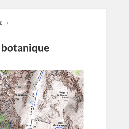
E
r botanique