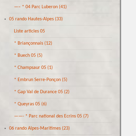
—– * 04 Parc Luberon
(41)
05 rando Hautes-Alpes
(33)
Liste articles 05
* Briançonnais
(12)
* Buech 05
(5)
* Champsaur 05
(1)
* Embrun Serre-Ponçon
(5)
* Gap Val de Durance 05
(2)
* Queyras 05
(6)
——- * Parc national des Ecrins 05
(7)
06 rando Alpes-Maritimes
(23)