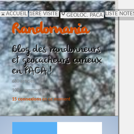
ACCUEIL
1ÈRE VISITE
LISTE NOTE
GÉOLOC. PACA
Randomania
Blog des randonneurs
et geocacheurs curieux
en PACA !
680 articles
1020 commentaires
15 connexions
en ce moment