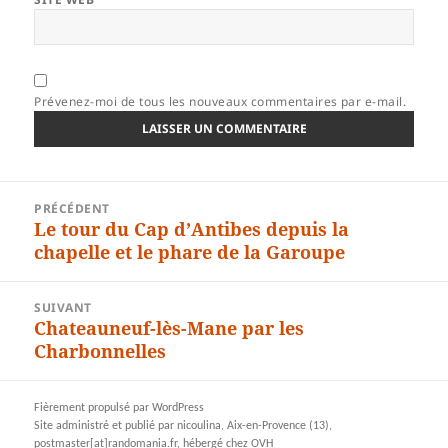
Prévenez-moi de tous les nouveaux commentaires par e-mail.
Navigation
PRÉCÉDENT
de
Le tour du Cap d’Antibes depuis la
Article
l’article
chapelle et le phare de la Garoupe
précédent :
SUIVANT
Chateauneuf-lès-Mane par les
Article
Charbonnelles
suivant :
Fièrement propulsé par WordPress
Site administré et publié par nicoulina, Aix-en-Provence (13),
postmaster[at]randomania.fr, hébergé chez OVH