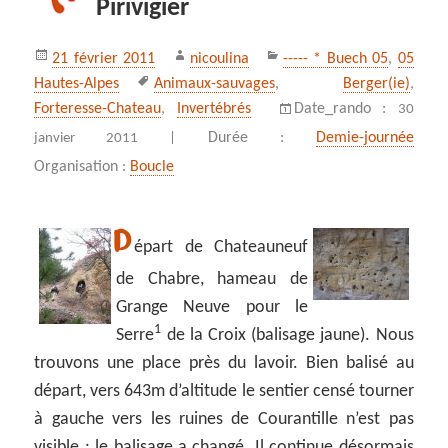
Pirivigier
Publié
Auteur
Catégories
21 février 2011
nicoulina
----- * Buech 05
,
05
le
Mots-
Hautes-Alpes
Animaux-sauvages
,
Berger(ie)
,
clés
Forteresse-Chateau
,
Invertébrés
Date_rando :
30
Durée :
Demie-journée
janvier 2011 |
Organisation :
Boucle
D
épart de Chateauneuf
de Chabre, hameau de
Grange Neuve pour le
1
Serre
de la Croix (balisage jaune). Nous
trouvons une place près du lavoir. Bien balisé au
départ, vers 643m d’altitude le sentier censé tourner
à gauche vers les ruines de Courantille n’est pas
visible : le balisage a changé. Il continue désormais