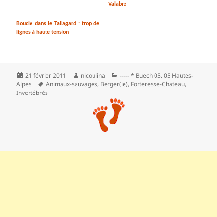
Valabre
Boucle dans le Tallagard : trop de
lignes à haute tension
Publié
Auteur
Catégories
21 février 2011
nicoulina
----- * Buech 05
,
05 Hautes-
le
Mots-
Alpes
Animaux-sauvages
,
Berger(ie)
,
Forteresse-Chateau
,
clés
Invertébrés