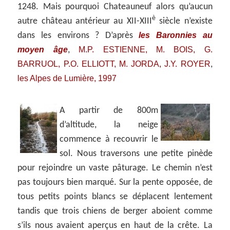
1248. Mais pourquoi Chateauneuf alors qu’aucun
è
autre château antérieur au XII-XIII
siècle n’existe
les Baronnies au
dans les environs ? D’après
moyen âge
M.P. ESTIENNE, M. BOIS, G.
,
BARRUOL, P.O. ELLIOTT, M. JORDA, J.Y. ROYER
,
les Alpes de Lumière, 1997
A partir de 800m
d’altitude, la neige
commence à recouvrir le
sol. Nous traversons une petite pinède
pour rejoindre un vaste pâturage. Le chemin n’est
pas toujours bien marqué. Sur la pente opposée, de
tous petits points blancs se déplacent lentement
tandis que trois chiens de berger aboient comme
s’ils nous avaient aperçus en haut de la crête. La