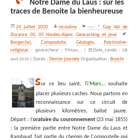
Notre Dame du Laus : sur les
traces de Benoite la bienheureuse
Publié
Auteur
Catégories
24 juillet 2010
nicoulina
----- * Gap Val de
le
Mots
Durance 05
,
05 Hautes-Alpes
,
Geocaching et jeux
clés
Berger(ie)
,
Compostelle
,
Géologie
,
Patrimoine-
religieux
geocacheur :
Date_rando :
Ti'Mars... |
08
Durée :
Demie-journée
Organisation :
Boucle
avril 2010 |
S
ur ce lieu saint,
Ti’Mars…
souhaite
placer plusieurs caches. Nous partons en
reconnaissance sur ce circuit de
plusieurs kilomètres, balisé jaune.
Départ : l’
oratoire du couronnement
(23 mai 1855)
; la première partie entre Notre Dame du Laus et
Rambaud, fait partie du chemin de Compostelle qui