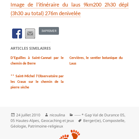
Image de l’itinéraire du laus 9km200 2h30 dépl
(3h30 au total) 276m denivelée
IMPRIMER
ARTICLES SIMILAIRES
D’Eguilles à Saint-Cannat par le
Cervières, le sentier botanique du
chemin de Berre
Laus
** Saint-Michel l’Observatoire par
les Craux sur le chemin de la
pierre sèche
Publié
Auteur
Catégories
24 juillet 2010
nicoulina
----- * Gap Val de Durance 05
,
le
Mots-
05 Hautes-Alpes
,
Geocaching et jeux
Berger(ie)
,
Compostelle
,
clés
Géologie
,
Patrimoine-religieux