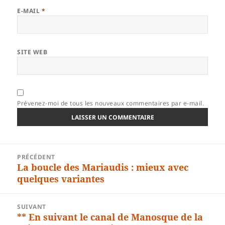
E-MAIL
*
SITE WEB
Prévenez-moi de tous les nouveaux commentaires par e-mail.
Navigation
PRÉCÉDENT
de
La boucle des Mariaudis : mieux avec
Article
l’article
quelques variantes
précédent :
SUIVANT
** En suivant le canal de Manosque de la
Article