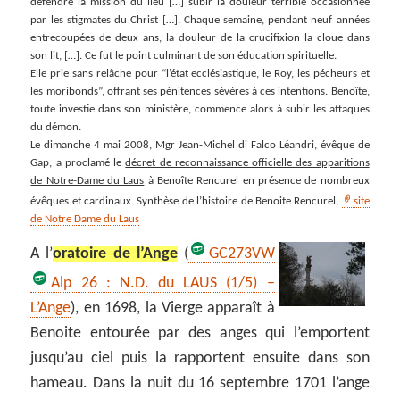
défendre la mission du lieu […] subir la douleur terrible occasionnée
par les stigmates du Christ […]. Chaque semaine, pendant neuf années
entrecoupées de deux ans, la douleur de la crucifixion la cloue dans
son lit, […]. Ce fut le point culminant de son éducation spirituelle.
Elle prie sans relâche pour “l’état ecclésiastique, le Roy, les pécheurs et
les moribonds”, offrant ses pénitences sévères à ces intentions. Benoîte,
toute investie dans son ministère, commence alors à subir les attaques
du démon.
Le dimanche 4 mai 2008, Mgr Jean-Michel di Falco Léandri, évêque de
Gap, a proclamé le
décret de reconnaissance officielle des apparitions
de Notre-Dame du Laus
à Benoîte Rencurel en présence de nombreux
évêques et cardinaux. Synthèse de l’histoire de Benoite Rencurel,
site
de Notre Dame du Laus
A l’
oratoire de l’Ange
(
GC273VW
Alp 26 : N.D. du LAUS (1/5) –
L’Ange
)
, en 1698, la Vierge apparaît à
Benoite entourée par des anges qui l’emportent
jusqu’au ciel puis la rapportent ensuite dans son
hameau. Dans la nuit du 16 septembre 1701 l’ange