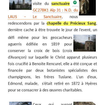
visite du
sanctuaire
GC27BK1
Alp 31 : N.D. du
LAUS – Le Sanctuaire
, nous
redescendons par la
chapelle du Précieux Sang
,
dernière cache à être trouvée le jour de l’event, un
défi même pour les geocacheurs
aguerris édifiée en 1859 pour
conserver la croix de bois (croix
d’Avançon) sur laquelle le Christ apparut plusieurs
fois crucifié à Benoite Rencurel, elle a été conçue et
financée par deux botanistes spécialistes des
champignons, les frères Tuslane. L’un d’eux,
Edmond, malade, s’était retiré en 1872 à Hyères
pour se consacrer à des œuvres charitables.
Ceux qui auront