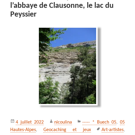
l’abbaye de Clausonne, le lac du
Peyssier
Publié
Auteur
Catégories
4 juillet 2022
nicoulina
----- * Buech 05
,
05
le
Mots-
Hautes-Alpes
,
Geocaching et jeux
Art-artistes
,
clés