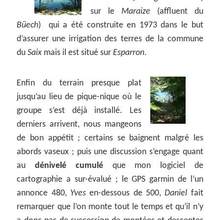
sur le
Maraize
(affluent du
Büech
) qui a été construite en 1973 dans le but
d’assurer une irrigation des terres de la commune
du
Saix
mais il est situé sur
Esparron
.
Enfin du terrain presque plat
jusqu’au lieu de pique-nique où le
groupe s’est déjà installé. Les
derniers arrivent, nous mangeons
de bon appétit ; certains se baignent malgré les
abords vaseux ; puis une discussion s’engage quant
au
dénivelé cumulé
que mon logiciel de
cartographie a sur-évalué ; le GPS garmin de l’un
annonce 480,
Yves
en-dessous de 500,
Daniel
fait
remarquer que l’on monte tout le temps et qu’il n’y