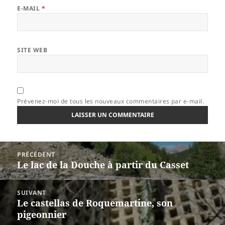
E-MAIL
*
SITE WEB
Prévenez-moi de tous les nouveaux commentaires par e-mail.
Navigation
PRÉCÉDENT
de
Le lac de la Douche à partir du Casset
Article
l’article
précédent :
SUIVANT
Le castellas de Roquemartine, son
Article
pigeonnier
suivant :