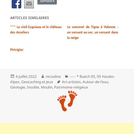
IMPRIMER
ARTICLES SIMILAIRES
*** Le vieil Eyguians et le château
Le sommet de Tigne à Volonne :
des Arzeliers
un versant au sec, un versant dans
la neige
Pirivigier
Publié
Auteur
Catégories
4 juillet 2022
nicoulina
----- * Buech 05
,
05 Hautes-
le
Mots-
Alpes
,
Geocaching et jeux
Art-artistes
,
Autour-de-l'eau
,
clés
Géologie
,
Insolite
,
Moulin
,
Patrimoine-religieux