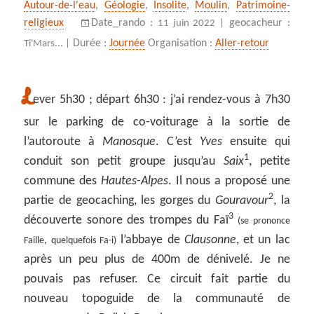
Autour-de-l'eau
,
Géologie
,
Insolite
,
Moulin
,
Patrimoine-
religieux
Date_rando :
geocacheur :
11 juin 2022 |
Durée :
Journée
Organisation :
Aller-retour
Ti'Mars... |
L
ever 5h30 ; départ 6h30 : j’ai rendez-vous à 7h30
sur le parking de co-voiturage à la sortie de
l’autoroute à
Manosque
. C’est
Yves
ensuite qui
1
conduit son petit groupe jusqu’au
Saix
, petite
commune des
Hautes-Alpes
. Il nous a proposé une
2
partie de geocaching, les gorges du
Gouravour
, la
3
découverte sonore des trompes du Faï
(se prononce
l’abbaye de
Clausonne
, et un lac
Faille, quelquefois Fa-i)
après un peu plus de 400m de dénivelé. Je ne
pouvais pas refuser. Ce circuit fait partie du
nouveau topoguide de la communauté de