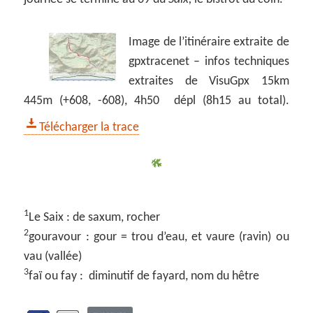
Image de l’itinéraire extraite de
gpxtracenet – infos techniques
extraites de VisuGpx 15km
445m (+608, -608), 4h50 dépl (8h15 au total).
Télécharger la trace
1
Le Saix : de saxum, rocher
2
gouravour : gour = trou d’eau, et vaure (ravin) ou
vau (vallée)
3
faï ou fay : diminutif de fayard, nom du hêtre