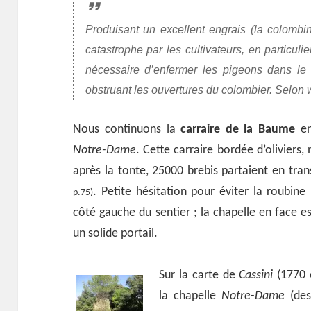
Produisant un excellent engrais (la colomb
catastrophe par les cultivateurs, en particuli
nécessaire d’enfermer les pigeons dans le 
obstruant les ouvertures du colombier. Selon 
Nous continuons la
carraire de la Baume
en
Notre-Dame
. Cette carraire bordée d’oliviers,
après la tonte, 25000 brebis partaient en tr
. Petite hésitation pour éviter la roubin
p.75)
côté gauche du sentier ; la chapelle en face e
un solide portail.
Sur la carte de
Cassini
(1770 e
la chapelle
Notre-Dame
(des