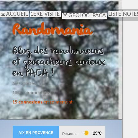
ACCUEIL
1ÈRE VISITE
LISTE NOTE
GÉOLOC. PACA
Randomania
Blog des randonneurs
et geocacheurs curieux
en PACA !
680 articles
1020 commentaires
15 connexions
en ce moment