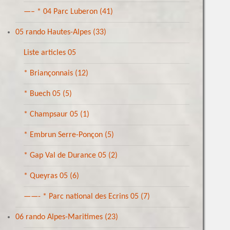
—– * 04 Parc Luberon
(41)
05 rando Hautes-Alpes
(33)
Liste articles 05
* Briançonnais
(12)
* Buech 05
(5)
* Champsaur 05
(1)
* Embrun Serre-Ponçon
(5)
* Gap Val de Durance 05
(2)
* Queyras 05
(6)
——- * Parc national des Ecrins 05
(7)
06 rando Alpes-Maritimes
(23)