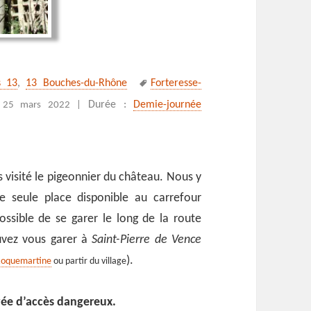
Mots-
s 13
,
13 Bouches-du-Rhône
Forteresse-
clés
:
Durée :
Demie-journée
25 mars 2022 |
s visité le pigeonnier du château. Nous y
e seule place disponible au carrefour
ossible de se garer le long de la route
uvez vous garer à
Saint-Pierre de Vence
).
e Roquemartine
ou partir du village
vée d’accès dangereux.