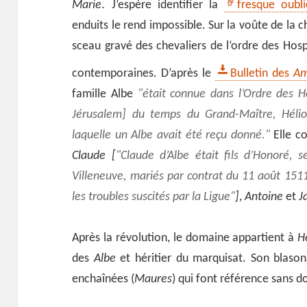
Marie
. J’espère identifier la
fresque oubl
enduits le rend impossible. Sur la voûte de la c
sceau gravé des chevaliers de l’ordre des Hosp
contemporaines. D’après le
Bulletin des
Am
famille Albe
était connue dans l’Ordre des Ho
Jérusalem] du temps du Grand-Maître,
Héli
laquelle un
Albe
avait été reçu donné.
Elle co
Claude [
Claude d’Albe était fils d’Honoré, 
Villeneuve, mariés par contrat du 11 août 1511,
les troubles suscités par la Ligue
]
,
Antoine
et
J
Après la révolution, le domaine appartient à
H
des
Albe
et héritier du marquisat. Son blaso
enchaînées (
Maures
) qui font référence sans d