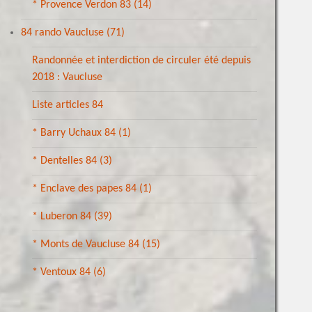
* Provence Verdon 83
(14)
84 rando Vaucluse
(71)
Randonnée et interdiction de circuler été depuis
2018 : Vaucluse
Liste articles 84
* Barry Uchaux 84
(1)
* Dentelles 84
(3)
* Enclave des papes 84
(1)
* Luberon 84
(39)
* Monts de Vaucluse 84
(15)
* Ventoux 84
(6)