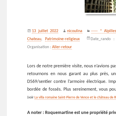
Publié
Auteur
Catégories
13 juillet 2022
nicoulina
----- * Alpille
le
Chateau
,
Patrimoine-religieux
Date_rando 
Organisation :
Aller-retour
Lors de notre première visite, nous n’avions pa
retournons en nous garant au plus près, un
D569/sentier contre l’armoire électrique. Imp
bordée de fossés. Plus sereinement, vous po
(voir
La villa romaine Saint-Pierre de Vence et le château d
A noter : Roquemartine est une propriété pri