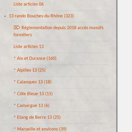
Liste articles 06
13 rando Bouches-du-Rhône
(323)
⌦ Réglementation depuis 2018 accès massifs
forestiers
Liste articles 13
* Aix et Durance
(160)
* Alpilles 13
(25)
* Calanques 13
(18)
* Côte Bleue 13
(15)
* Camargue 13
(6)
* Etang de Berre 13
(25)
* Marseille et environs
(39)