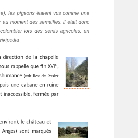
ine), les pigeons étaient vus comme une
er au moment des semailles. Il était donc
colombier lors des semis agricoles, en
wikipedia
 direction de la chapelle
e
 nous rappelle que fin XVI
,
anshumance
(voir livre de
Paulet
e puis une cabane en ruine
st inaccessible, fermée par
nviron), le château et
 Anges) sont marqués