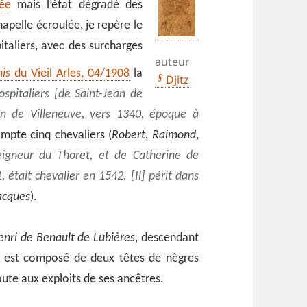
iée
mais l’état dégradé des
hapelle écroulée, je repère le
italiers, avec des surcharges
auteur
is
du Vieil Arles, 04/1908
la
Djitz
spitaliers [de Saint-Jean de
on de Villeneuve
, vers 1340, époque à
mpte cinq chevaliers (
Robert
,
Raimond
,
seigneur du Thoret, et de Catherine de
 était chevalier en 1542. [Il] périt dans
acques
).
enri de Benault de Lubières
, descendant
n est composé de deux têtes de nègres
oute aux exploits de ses ancêtres.