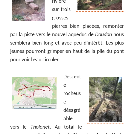
rivière
sur trois
grosses
pierres bien placées, remonter
par la piste vers le nouvel aqueduc de
Doudon
nous
semblera bien long et avec peu d’intérêt. Les plus
jeunes pourront grimper en haut de la pile du pont
pour voir l’eau circuler.
Descent
e
rocheus
e
désagré
able
vers le
Tholonet
. Au total le