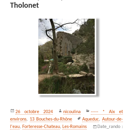
Tholonet
Publié
Auteur
Catégories
26 octobre 2024
nicoulina
----- * Aix et
le
Mots-
environs
,
13 Bouches-du-Rhône
Aqueduc
,
Autour-de-
clés
l'eau
,
Forteresse-Chateau
,
Les‑Romains
Date_rando :