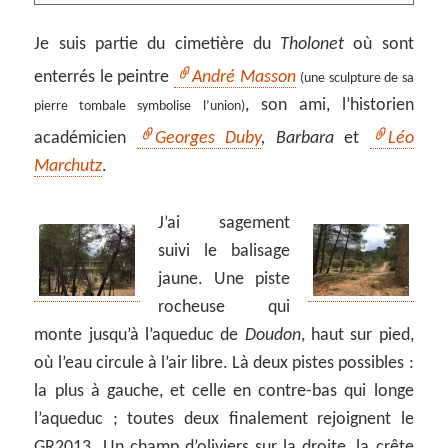
Je suis partie du cimetière du
Tholonet
où sont
enterrés le peintre
André Masson
(une sculpture de sa
, son ami, l’historien
pierre tombale symbolise l’union)
académicien
Georges Duby
,
Barbara
et
Léo
Marchutz
.
J’ai sagement
suivi le balisage
jaune. Une piste
rocheuse qui
monte jusqu’à l’aqueduc de
Doudon
, haut sur pied,
où l’eau circule à l’air libre. Là deux pistes possibles :
la plus à gauche, et celle en contre-bas qui longe
l’aqueduc ; toutes deux finalement rejoignent le
GR2013. Un champ d’oliviers sur la droite, la crête