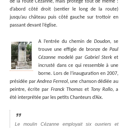
de la route Cézanne, mais protégé tout de même :
d’abord côté droit (sentier le long de la route)
jusqu’au château puis côté gauche sur trottoir en
passant devant l’église.
A l’entrée du chemin de
Doudon
, se
trouve une effigie de bronze de
Paul
Cézanne
modelé par
Gabriel Sterk
et
incrusté dans ce qui ressemble à une
borne. Lors de l’inauguration en 2007,
présidée par
Andrea Ferreol
, une chanson dédiée au
peintre, écrite par
Franck Thomas
et
Tony Rallo
, a
été interprétée par les petits Chanteurs d’Aix.
Le moulin Cézanne employait six ouvriers et