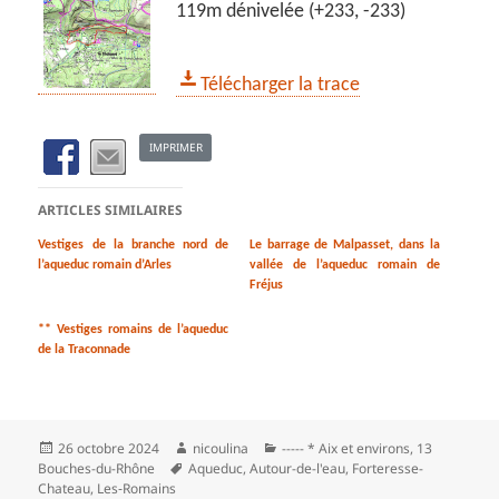
119m dénivelée (+233, -233)
Télécharger la trace
IMPRIMER
ARTICLES SIMILAIRES
Vestiges de la branche nord de
Le barrage de Malpasset, dans la
l’aqueduc romain d’Arles
vallée de l’aqueduc romain de
Fréjus
** Vestiges romains de l’aqueduc
de la Traconnade
Publié
Auteur
Catégories
26 octobre 2024
nicoulina
----- * Aix et environs
,
13
le
Mots-
Bouches-du-Rhône
Aqueduc
,
Autour-de-l'eau
,
Forteresse-
clés
Chateau
,
Les‑Romains