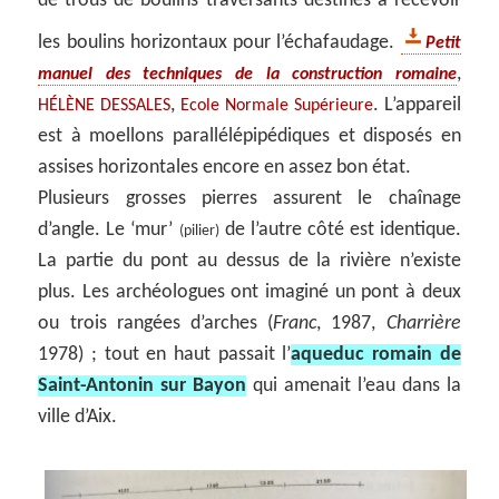
de trous de boulins traversants destinés à recevoir
les boulins horizontaux pour l’échafaudage.
Petit
,
manuel des techniques de la construction romaine
,
. L’appareil
HÉLÈNE DESSALES
Ecole Normale Supérieure
est à moellons parallélépipédiques et disposés en
assises horizontales encore en assez bon état.
Plusieurs grosses pierres assurent le chaînage
d’angle. Le ‘mur’
de l’autre côté est identique.
(pilier)
La partie du pont au dessus de la rivière n’existe
plus. Les archéologues ont imaginé un pont à deux
ou trois rangées d’arches (
Franc
, 1987,
Charrière
1978) ; tout en haut passait l’
aqueduc romain de
Saint-Antonin sur Bayon
qui amenait l’eau dans la
ville d’Aix.