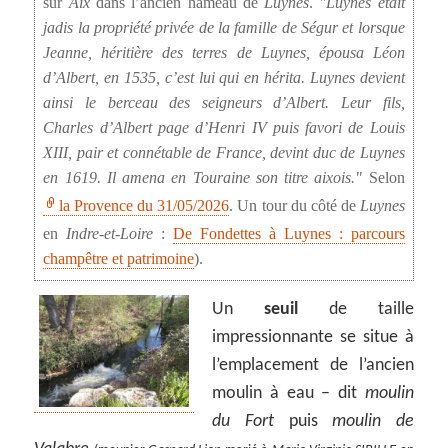
sur
Aix
dans l’ancien hameau de
Luynes
.
Luynes était
jadis la propriété privée de la famille de Ségur et lorsque
Jeanne, héritière des terres de Luynes, épousa Léon
d’Albert, en 1535, c’est lui qui en hérita. Luynes devient
ainsi le berceau des seigneurs d’Albert. Leur fils,
Charles d’Albert page d’Henri IV puis favori de Louis
XIII, pair et connétable de France, devint duc de Luynes
en 1619. Il amena en Touraine son titre aixois.
Selon
la Provence du 31/05/2026
. Un tour du côté de
Luynes
en
Indre-et-Loire
:
De Fondettes à Luynes : parcours
champêtre et patrimoine
).
Un
seuil
de taille
impressionnante se situe à
l’emplacement de l’ancien
moulin à eau – dit
moulin
du Fort
puis
moulin de