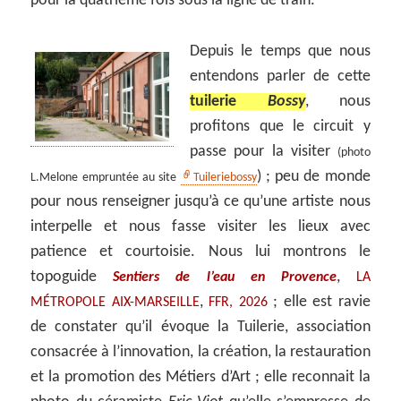
pour la quatrième fois sous la ligne de train.
Depuis le temps que nous
entendons parler de cette
tuilerie
Bossy
, nous
profitons que le circuit y
passe pour la visiter
(photo
) ; peu de monde
L.Melone empruntée au site
Tuileriebossy
pour nous renseigner jusqu’à ce qu’une artiste nous
interpelle et nous fasse visiter les lieux avec
patience et courtoisie. Nous lui montrons le
topoguide
,
Sentiers de l’eau en Provence
LA
,
; elle est ravie
MÉTROPOLE AIX-MARSEILLE
FFR, 2026
de constater qu’il évoque la Tuilerie, association
consacrée à l’innovation, la création, la restauration
et la promotion des Métiers d’Art ; elle reconnait la