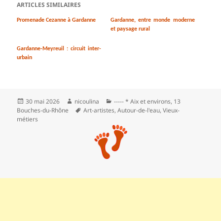
ARTICLES SIMILAIRES
Promenade Cezanne à Gardanne
Gardanne, entre monde moderne
et paysage rural
Gardanne-Meyreuil : circuit inter-
urbain
Publié
Auteur
Catégories
30 mai 2026
nicoulina
----- * Aix et environs
,
13
le
Mots-
Bouches-du-Rhône
Art-artistes
,
Autour-de-l'eau
,
Vieux-
clés
métiers