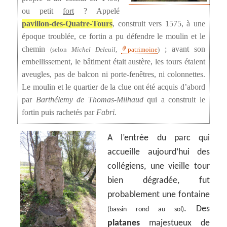
ou petit
fort
? Appelé
pavillon-des-Quatre-Tours
, construit vers 1575, à une
époque troublée, ce fortin a pu défendre le moulin et le
chemin
; avant son
(selon
Michel Deleuil
,
patrimoine
)
embellissement, le bâtiment était austère, les tours étaient
aveugles, pas de balcon ni porte-fenêtres, ni colonnettes.
Le moulin et le quartier de la clue ont été acquis d’abord
par
Barthélemy de Thomas-Milhaud
qui a construit le
fortin puis rachetés par
Fabri.
A l’entrée du parc qui
accueille aujourd’hui des
collégiens, une vieille tour
bien dégradée, fut
probablement une fontaine
. Des
(bassin rond au sol)
platanes
majestueux de