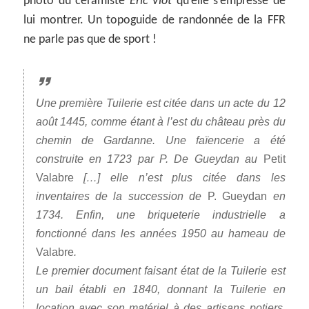
photo du céramiste
Eric Viot
qu’elle s’empresse de
lui montrer. Un topoguide de randonnée de la FFR
ne parle pas que de sport !
Une première Tuilerie est citée dans un acte du 12
août 1445, comme étant à l’est du château près du
chemin de Gardanne. Une faïencerie a été
construite en 1723 par P. De Gueydan au
Petit
Valabre
[…] elle n’est plus citée dans les
inventaires de la succession de
P. Gueydan
en
1734. Enfin, une briqueterie industrielle a
fonctionné dans les années 1950 au hameau de
Valabre
.
Le premier document faisant état de la Tuilerie est
un bail établi en 1840, donnant la Tuilerie en
location avec son matériel à des artisans potiers.