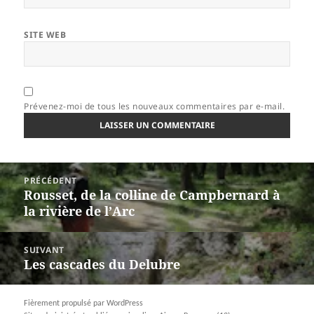
SITE WEB
Prévenez-moi de tous les nouveaux commentaires par e-mail.
Navigation
PRÉCÉDENT
de
Rousset, de la colline de Campbernard à
Article
l’article
la rivière de l’Arc
précédent :
SUIVANT
Les cascades du Delubre
Article
suivant :
Fièrement propulsé par WordPress