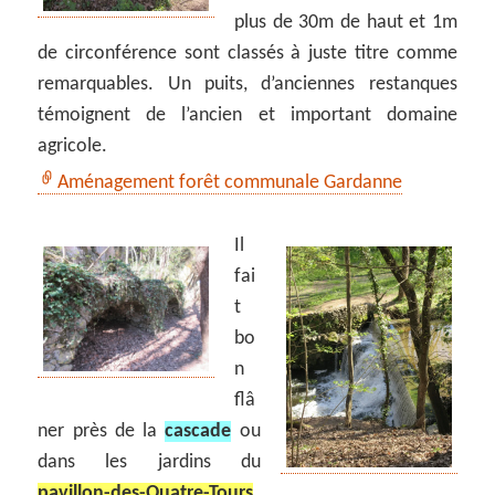
plus de 30m de haut et 1m
de circonférence sont classés à juste titre comme
remarquables. Un puits, d’anciennes restanques
témoignent de l’ancien et important domaine
agricole.
Aménagement forêt communale Gardanne
Il
fai
t
bo
n
flâ
ner près de la
cascade
ou
dans les jardins du
pavillon-des-Quatre-Tours