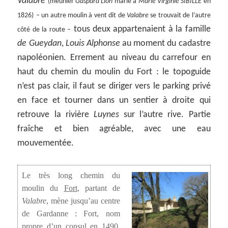
Valabre
(meunier
Gaspard Lion
marié à
Marie Virginie SIBILLE
en
1826)
– un autre moulin à vent dit de
Valabre
se trouvait de l’autre
tous deux appartenaient à la famille
côté de la route –
de Gueydan
,
Louis Alphonse
au moment du cadastre
napoléonien. Errement au niveau du carrefour en
haut du chemin du moulin du Fort : le topoguide
n’est pas clair, il faut se diriger vers le parking privé
en face et tourner dans un sentier à droite qui
retrouve la rivière
Luynes
sur l’autre rive. Partie
fraîche et bien agréable, avec une eau
mouvementée.
Le très long chemin du
moulin du
Fort
, partant de
Valabre
, mène jusqu’au centre
de Gardanne : Fort, nom
propre d’un consul en 1490,