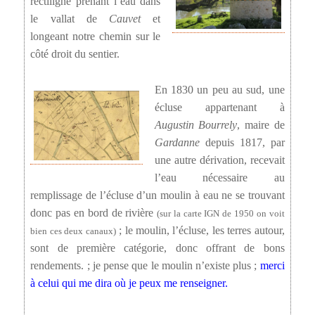
rectiligne prenant l’eau dans
le vallat de
Cauvet
et
longeant notre chemin sur le
côté droit du sentier.
En 1830 un peu au sud, une
écluse appartenant à
Augustin Bourrely
, maire de
Gardanne
depuis 1817, par
une autre dérivation, recevait
l’eau nécessaire au
remplissage de l’écluse d’un moulin à eau ne se trouvant
donc pas en bord de rivière
(sur la carte IGN de 1950 on voit
; le moulin, l’écluse, les terres autour,
bien ces deux canaux)
sont de première catégorie, donc offrant de bons
rendements. ; je pense que le moulin n’existe plus ;
merci
à celui qui me dira où je peux me renseigner.