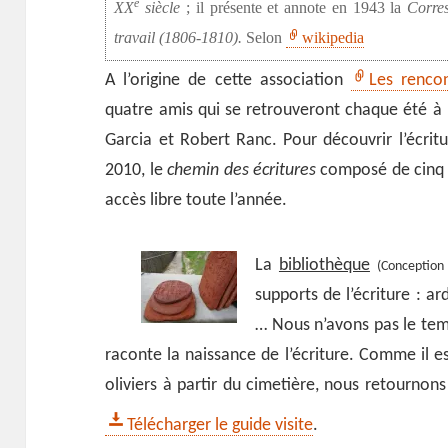
e
XX
siècle
; il présente et annote en 1943 la
Corres
travail (1806-1810).
Selon
wikipedia
A l’origine de cette association
Les rencon
quatre amis qui se retrouveront chaque été à 
Garcia et Robert Ranc. Pour découvrir l’écritu
2010, le
chemin des écritures
composé de cinq in
accès libre toute l’année.
La
bibliothèque
(Conception 
supports de l’écriture : ar
… Nous n’avons pas le temp
raconte la naissance de l’écriture. Comme il e
oliviers à partir du cimetière, nous retourno
Télécharger le guide visite
.