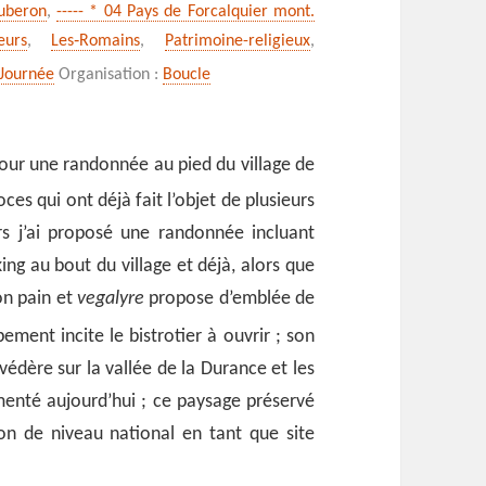
Luberon
,
----- * 04 Pays de Forcalquier mont.
ots-
eurs
,
Les‑Romains
,
Patrimoine-religieux
,
és
Journée
Organisation :
Boucle
pour une randonnée au pied du village de
ces qui ont déjà fait l’objet de plusieurs
rs j’ai proposé une randonnée incluant
ng au bout du village et déjà, alors que
n pain et
vegalyre
propose d’emblée de
ement incite le bistrotier à ouvrir ;
son
védère sur la vallée de la Durance et les
rmenté aujourd’hui ; ce paysage préservé
tion de niveau national en tant que site