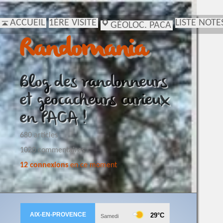
ACCUEIL
1ÈRE VISITE
LISTE NOTE
GÉOLOC. PACA
Randomania
Blog des randonneurs
et geocacheurs curieux
en PACA !
680 articles
1020 commentaires
12 connexions
en ce moment