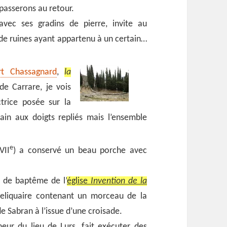
passerons au retour.
avec ses gradins de pierre, invite au
t de ruines ayant appartenu à un certain…
rt Chassagnard
,
la
e Carrare, je vois
ctrice posée sur la
ain aux doigts repliés mais l’ensemble
e
VII
) a conservé un beau porche avec
de baptême de l’
église
Invention de la
eliquaire contenant un morceau de la
e Sabran à l’issue d’une croisade.
neur du lieu de Lurs, fait exécuter des