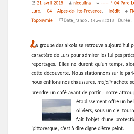
Publié
Auteur
Catégories
21 avril 2018
nicoulina
----- * 04 Parc 
le
M
Lure
,
04 Alpes-de-Hte-Provence
,
Inédit
Fl
cl
Toponymie
Date_rando :
Durée :
14 avril 2018 |
L
e groupe des aixois se retrouve aujourd’hui 
caractère de Lurs pour admirer les tulipes préco
reportages. Elles ne durent qu’un temps, alo
cette découverte. Nous stationnons sur le parki
nous enfilons nos chaussures,
majolir
achète so
prendre un café avant de partir ; notre attroup
établissement offre un bel
oliviers, sous un ciel tou
fait l’objet d’une protec
‘pittoresque’, c’est à dire digne d’être peint.