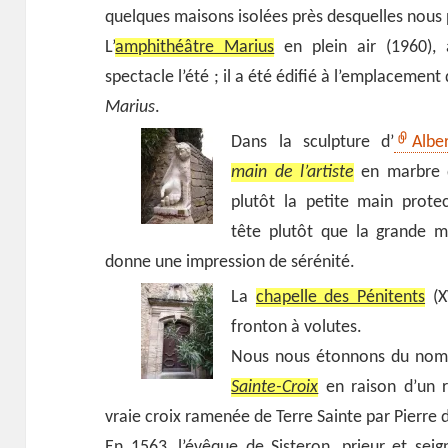
quelques maisons isolées près desquelles nous 
L’
amphithéâtre Marius
en plein air (1960), 
spectacle l’été ; il a été édifié à l’emplacemen
Marius
.
Dans la sculpture d’
Albe
main de l’artiste
en marbre d
plutôt la petite main prote
tête plutôt que la grande m
donne une impression de sérénité.
La
chapelle des Pénitents
(X
fronton à volutes.
Nous nous étonnons du nom 
Sainte-Croix
en raison d’un r
vraie croix ramenée de Terre Sainte par Pierre d
En 1563, l’évêque de Sisteron, prieur et seig