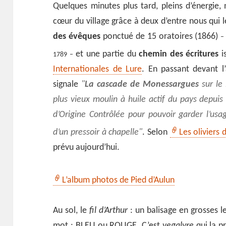
Quelques minutes plus tard, pleins d’énergie,
cœur du village grâce à deux d’entre nous qui 
des évêques
ponctué de 15 oratoires (1866)
–
et une partie du
chemin des écritures
i
1789 –
Internationales de Lure
. En passant devant l
signale
La cascade de Monessargues
sur le 
plus vieux moulin à huile actif du pays depuis
d’Origine Contrôlée pour pouvoir garder l’usa
d’un pressoir à chapelle
. Selon
Les oliviers
prévu aujourd’hui.
L’album photos de Pied d’Aulun
Au sol, le
fil d’Arthur
: un balisage en grosses le
mot : BLEU ou ROUGE. C’est
vegalyre
qui la p