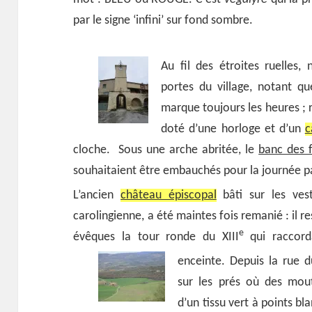
par le signe ‘infini’ sur fond sombre.
Au fil des étroites ruelles,
portes du village, notant qu
marque toujours les heures ; r
doté d’une horloge et d’un
c
cloche. Sous une arche abritée, le
banc des 
souhaitaient être embauchés pour la journée par
L’ancien
château épiscopal
bâti sur les vest
carolingienne, a été maintes fois remanié : il r
e
évêques la tour ronde du XIII
qui raccord
enceinte.
Depuis la rue du
sur les prés où des mout
d’un tissu vert à points bl