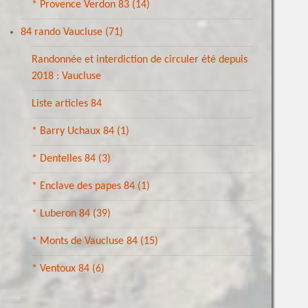
* Provence Verdon 83
(14)
84 rando Vaucluse
(71)
Randonnée et interdiction de circuler été depuis
2018 : Vaucluse
Liste articles 84
* Barry Uchaux 84
(1)
* Dentelles 84
(3)
* Enclave des papes 84
(1)
* Luberon 84
(39)
* Monts de Vaucluse 84
(15)
* Ventoux 84
(6)