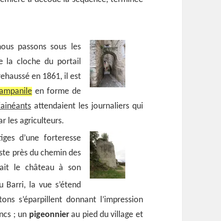
 nous passons sous les
e la cloche du portail
ehaussé en 1861, il est
ampanile
en forme de
fainéants
attendaient les journaliers qui
 les agriculteurs.
iges d’une forteresse
este près du chemin des
ait le château à son
 Barri, la vue s’étend
ons s’éparpillent donnant l’impression
ancs ; un
pigeonnier
au pied du village et