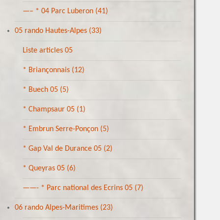
—– * 04 Parc Luberon
(41)
05 rando Hautes-Alpes
(33)
Liste articles 05
* Briançonnais
(12)
* Buech 05
(5)
* Champsaur 05
(1)
* Embrun Serre-Ponçon
(5)
* Gap Val de Durance 05
(2)
* Queyras 05
(6)
——- * Parc national des Ecrins 05
(7)
06 rando Alpes-Maritimes
(23)