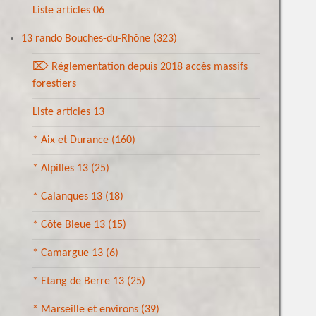
Liste articles 06
13 rando Bouches-du-Rhône
(323)
⌦ Réglementation depuis 2018 accès massifs
forestiers
Liste articles 13
* Aix et Durance
(160)
* Alpilles 13
(25)
* Calanques 13
(18)
* Côte Bleue 13
(15)
* Camargue 13
(6)
* Etang de Berre 13
(25)
* Marseille et environs
(39)