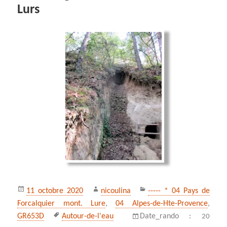
Lurs
Publié
Auteur
Catégories
11 octobre 2020
nicoulina
----- * 04 Pays de
le
Forcalquier mont. Lure
,
04 Alpes-de-Hte-Provence
,
Mots-
GR653D
Autour-de-l'eau
Date_rando :
20
clés