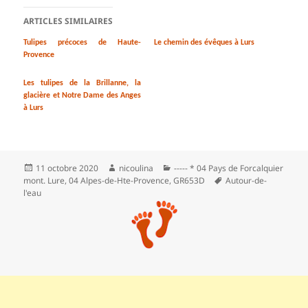
ARTICLES SIMILAIRES
Tulipes précoces de Haute-
Le chemin des évêques à Lurs
Provence
Les tulipes de la Brillanne, la
glacière et Notre Dame des Anges
à Lurs
Publié
Auteur
Catégories
11 octobre 2020
nicoulina
----- * 04 Pays de Forcalquier
le
Mots-
mont. Lure
,
04 Alpes-de-Hte-Provence
,
GR653D
Autour-de-
clés
l'eau