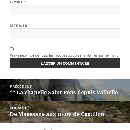
E-MAIL
*
SITE WEB
Prévenez-moi de tous les nouveaux commentaires par e-mail.
Navigation
PRÉCÉDENT
de
** La chapelle Saint-Pons depuis Valbelle
Article
l’article
précédent :
SUIVANT
De Maussane aux tours de Castillon
Article
suivant :