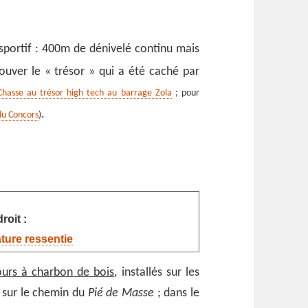
sportif : 400m de dénivelé continu mais
rouver le « trésor » qui a été caché par
Chasse au trésor high tech au barrage Zola
; pour
.
du Concors
)
roit :
ature ressentie
ours à charbon de bois
, installés sur les
 sur le chemin du
Pié de Masse
; dans le