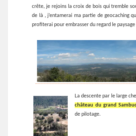
crête, je rejoins la croix de bois qui tremble so
de là , j’entamerai ma partie de geocaching qui
profiterai pour embrasser du regard le paysag
La descente par le large ch
château du grand Sambu
de pilotage.