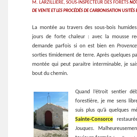
M. LARZILLIÈRE, SOUS-INSPECTEUR DES FORÊTS
NOT
DE VENTE ET LES PROCÉDÉS DE CARBONISATION USITÉS 
La montée au travers des sous-bois humides e
jours de forte chaleur : avec la mousse re
demande parfois si on est bien en
Provenc
sorties timidement de terre. Après quelques p
montée qui peut paraitre interminable, je sa
bout du chemin.
Quand l’étroit sentier dé
forestière, je me sens lib
suis plus qu’à quelques m
Sainte-Consorce
restaur
Jouques
. Malheureusement