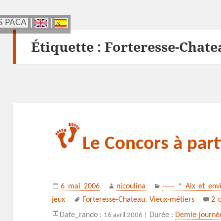
S PACA
S PACA
Étiquette :
Forteresse-Chate
Le Concors à part
Publié
Auteur
Catégories
6 mai 2006
nicoulina
----- * Aix et env
le
Mots-
jeux
Forteresse-Chateau
,
Vieux-métiers
2 
clés
Date_rando :
Durée :
Demie-journé
16 avril 2006 |