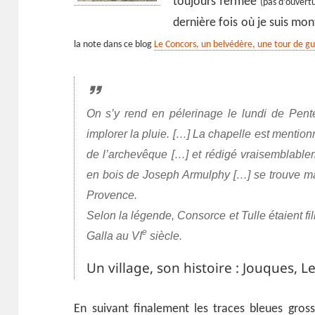
toujours fermée
(pas d’ouvert
dernière fois où je suis mo
la note dans ce blog
Le Concors, un belvédère, une tour de gu
On s’y rend en pélerinage le lundi de Pent
implorer la pluie. […] La chapelle est mention
de l’archevêque […] et rédigé vraisemblable
en bois de Joseph Armulphy […] se trouve ma
Provence.
Selon la légende, Consorce et Tulle étaient f
e
Galla au VI
siècle.
Un village, son histoire : Jouques, 
En suivant finalement les traces bleues gros