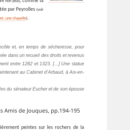
, comme la
ure non plus)
ntée par Peyrolles
(voir
.
et, une chapelle
)
ecôte et, en temps de sécheresse, pour
née dans un recueil des droits et revenus
ment entre 1282 et 1323. […] Une statue
intenant au Cabinet d’Arbaud, à Aix-en-
illes du sénateur Eucher et de son épouse
Les Amis de Jouques, pp.194-195
sièrement peintes sur les rochers de la