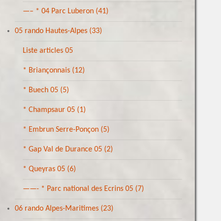
—– * 04 Parc Luberon
(41)
05 rando Hautes-Alpes
(33)
Liste articles 05
* Briançonnais
(12)
* Buech 05
(5)
* Champsaur 05
(1)
* Embrun Serre-Ponçon
(5)
* Gap Val de Durance 05
(2)
* Queyras 05
(6)
——- * Parc national des Ecrins 05
(7)
06 rando Alpes-Maritimes
(23)