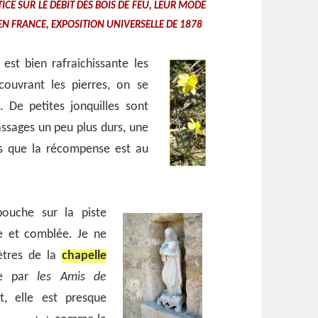
ICE SUR LE DÉBIT DES BOIS DE FEU, LEUR MODE
EN FRANCE, EXPOSITION UNIVERSELLE DE 1878
st bien rafraichissante les
couvrant les pierres, on se
e
. De petites jonquilles sont
assages un peu plus durs, une
is que la récompense est au
bouche sur la piste
re et comblée. Je ne
ètres de la
chapelle
ée par
les Amis de
, elle est presque