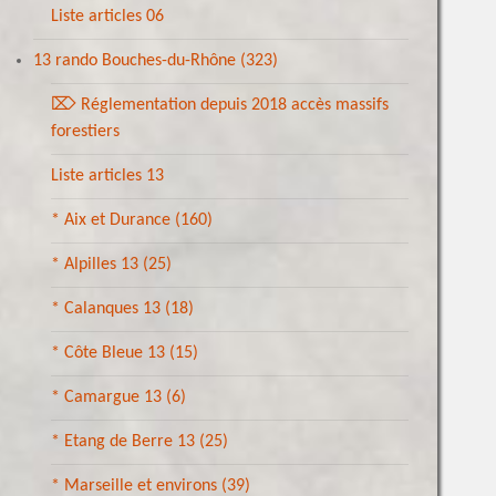
Liste articles 06
13 rando Bouches-du-Rhône
(323)
⌦ Réglementation depuis 2018 accès massifs
forestiers
Liste articles 13
* Aix et Durance
(160)
* Alpilles 13
(25)
* Calanques 13
(18)
* Côte Bleue 13
(15)
* Camargue 13
(6)
* Etang de Berre 13
(25)
* Marseille et environs
(39)