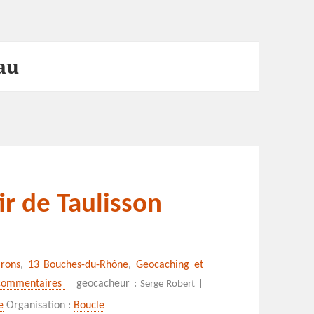
au
ir de Taulisson
irons
,
13 Bouches-du-Rhône
,
Geocaching et
sur Le Concors à partir de Taulisson
commentaires
geocacheur :
Serge Robert |
e
Organisation :
Boucle