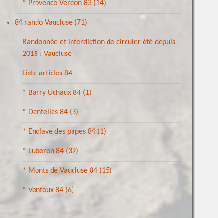
* Provence Verdon 83
(14)
84 rando Vaucluse
(71)
Randonnée et interdiction de circuler été depuis
2018 : Vaucluse
Liste articles 84
* Barry Uchaux 84
(1)
* Dentelles 84
(3)
* Enclave des papes 84
(1)
* Luberon 84
(39)
* Monts de Vaucluse 84
(15)
* Ventoux 84
(6)