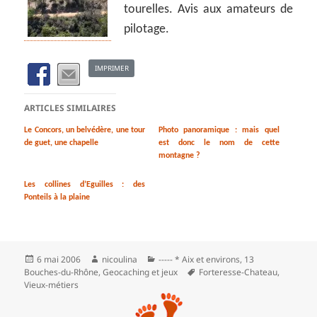
tourelles. Avis aux amateurs de
pilotage.
IMPRIMER
ARTICLES SIMILAIRES
Le Concors, un belvédère, une tour
Photo panoramique : mais quel
de guet, une chapelle
est donc le nom de cette
montagne ?
Les collines d’Eguilles : des
Ponteils à la plaine
Publié
Auteur
Catégories
6 mai 2006
nicoulina
----- * Aix et environs
,
13
le
Mots-
Bouches-du-Rhône
,
Geocaching et jeux
Forteresse-Chateau
,
clés
Vieux-métiers