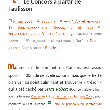
Le Concors à partir de
Taulisson
Publié
Auteur
Catégories
6 mai 2006
nicoulina
----- * Aix et environs
,
le
Mots
13 Bouches-du-Rhône
,
Geocaching et jeux
clés
Forteresse-Chateau
,
Vieux-métiers
geocacheur :
Serge
Date_rando :
Durée :
Demie-
Robert |
16 avril 2006 |
journée
Organisation :
Boucle
M
onter sur le sommet du Concors est assez
sportif : 400m de dénivelé continu mais quelle fierté
d’arriver au point culminant et trouver le « trésor »
qui a été caché par
Serge Robert
(Pour connaitre le jeu :
voir l’article sur
Chasse au trésor high tech au barrage Zola
; pour
connaitre où est la cache
Boîte de pruneaux au sommet du