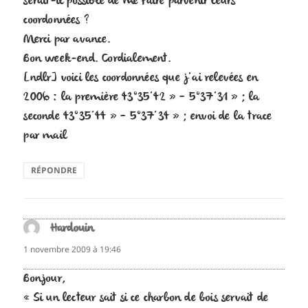
serait-il possible de me faire parvenir leurs
coordonnées ?
Merci par avance.
Bon week-end. Cordialement.
[ndlr] voici les coordonnées que j’ai relevées en
2006 : la première 43°35’42 » – 5°37’31 » ; la
seconde 43°35’44 » – 5°37’34 » ; envoi de la trace
par mail
RÉPONDRE
Hardouin
dit :
1 novembre 2009 à 19:46
Bonjour,
« Si un lecteur sait si ce charbon de bois servait de