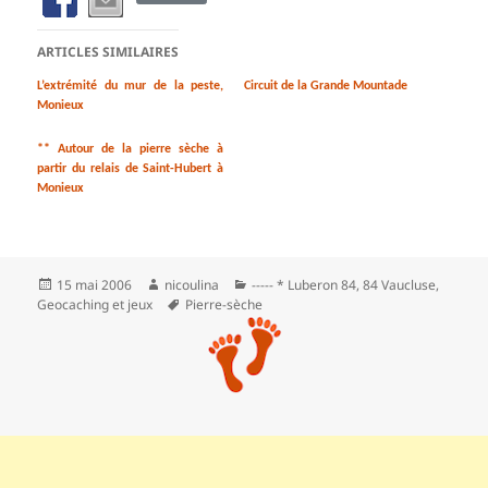
ARTICLES SIMILAIRES
L’extrémité du mur de la peste,
Circuit de la Grande Mountade
Monieux
** Autour de la pierre sèche à
partir du relais de Saint-Hubert à
Monieux
Publié
Auteur
Catégories
15 mai 2006
nicoulina
----- * Luberon 84
,
84 Vaucluse
,
le
Mots-
Geocaching et jeux
Pierre-sèche
clés