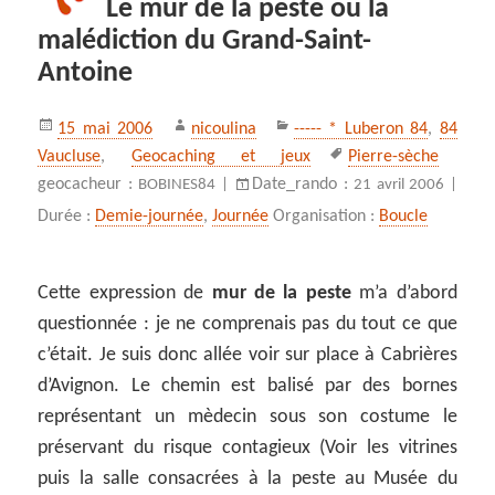
Le mur de la peste ou la
malédiction du Grand-Saint-
Antoine
Publié
Auteur
Catégories
15 mai 2006
nicoulina
----- * Luberon 84
,
84
le
Mots-
Vaucluse
,
Geocaching et jeux
Pierre-sèche
clés
geocacheur :
Date_rando :
BOBINES84 |
21 avril 2006 |
Durée :
Demie-journée
,
Journée
Organisation :
Boucle
Cette expression de
mur de la peste
m’a d’abord
questionnée : je ne comprenais pas du tout ce que
c’était. Je suis donc allée voir sur place à Cabrières
d’Avignon. Le chemin est balisé par des bornes
représentant un mèdecin sous son costume le
préservant du risque contagieux (Voir les vitrines
puis la salle consacrées à la peste au Musée du