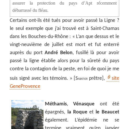
assurer la protection du pays d’Apt récemment
débarrassé du fléau.
Certains ont-ils été tués pour avoir passé la Ligne ?
le seul exemple que j’ai trouvé est à Saint-Chamas
dans les Bouches-du-Rhône : « L’an que dessus et le
vingt-neuvième de juillet est mort et fut enterré
auprès du port
André Belon
, fusillé là pour avoir
passé la ligne établie alors pour la sûreté du pays
contre la contagion de la peste, en foi de quoi je me
suis signé avec les témoins. » [S
prêtre],
site
ABATIER
GeneProvence
Méthamis
,
Vénasque
ont été
épargnés,
la Roque
et
le Beaucet
également. L’épidémie ne se
termine vraiment qu’en
janvier