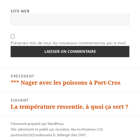
SITE WEB
Prévenez-moi de tous les nouveaux commentaires par e-mail.
Navigation
PRÉCÉDENT
de
*** Nager avec les poissons à Port-Cros
Article
l’article
précédent :
SUIVANT
La température ressentie, à quoi ça sert ?
Article
suivant :
Fièrement propulsé par WordPress
Site administré et publié par nicoulina, Aix-en-Provence (13),
postmaster[at]randomania.fr, hébergé chez OVH