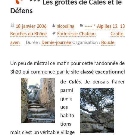
*** Les grottes de Calès et le
Défens
Publié
Auteur
Catégories
18 janvier 2006
nicoulina
----- * Alpilles 13
,
13
le
Mots-
Bouches-du-Rhône
Forteresse-Chateau
,
Grotte-
clés
aven
Durée :
Demie-journée
Organisation :
Boucle
Un peu de mistral ce matin pour cette randonnée de
3h20 qui commence par le
site classé exceptionnel
de
Calès
.
Je pensais flaner
parmi
quelq
ues
habita
tions
mais c’est un véritable village