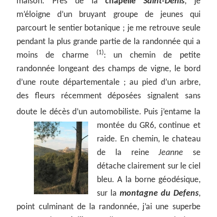
maison. Près de la
chapelle
Saint-Denis
, je
m’éloigne d’un bruyant groupe de jeunes qui
parcourt le sentier botanique ; je me retrouve seule
pendant la plus grande partie de la randonnée qui a
(1)
moins de charme
: un chemin de petite
randonnée longeant des champs de vigne, le bord
d’une route départementale ; au pied d’un arbre,
des fleurs récemment déposées signalent sans
doute le décès d’un automobiliste.
Puis j’entame la
montée du GR6, continue et
raide. En chemin, le chateau
de la reine
Jeanne
se
détache clairement sur le ciel
bleu. A la borne géodésique,
sur la
montagne du Defens
,
point culminant de la randonnée, j’ai une superbe