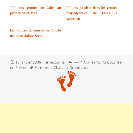
*** Des grottes de Calès au
*** Jeu de piste dans les grottes
plateau Saint-Jean
troglodytiques de Calès à
Lamanon
Les grottes du massif de l’Etoile
par le col Sainte-Anne
Publié
Auteur
Catégories
18 janvier 2006
nicoulina
----- * Alpilles 13
,
13 Bouches-
le
Mots-
du-Rhône
Forteresse-Chateau
,
Grotte-aven
clés