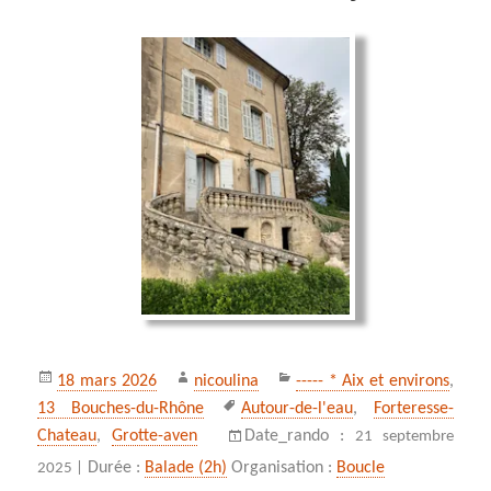
Publié
Auteur
Catégories
18 mars 2026
nicoulina
----- * Aix et environs
,
le
Mots-
13 Bouches-du-Rhône
Autour-de-l'eau
,
Forteresse-
clés
Chateau
,
Grotte-aven
Date_rando :
21 septembre
Durée :
Balade (2h)
Organisation :
Boucle
2025 |