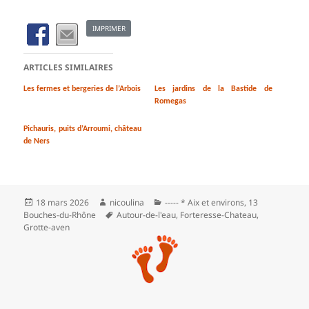
IMPRIMER
ARTICLES SIMILAIRES
Les fermes et bergeries de l’Arbois
Les jardins de la Bastide de
Romegas
Pichauris, puits d’Arroumi, château
de Ners
Publié
Auteur
Catégories
18 mars 2026
nicoulina
----- * Aix et environs
,
13
le
Mots-
Bouches-du-Rhône
Autour-de-l'eau
,
Forteresse-Chateau
,
clés
Grotte-aven