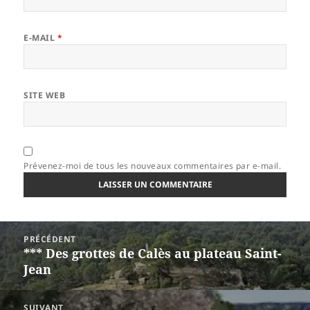
E-MAIL
*
SITE WEB
Prévenez-moi de tous les nouveaux commentaires par e-mail.
Navigation
PRÉCÉDENT
de
*** Des grottes de Calès au plateau Saint-
Article
l’article
Jean
précédent :
SUIVANT