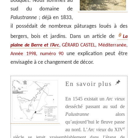
Bouquet
. Nous sommes au
sud du domaine de
Palustranne
; déjà en 1833,
il possédait de nombreux pâturages loués à des
bergers, bois et jardins. Dans un article de
La
,
,
plaine de Berre et l’Arc
GÉRARD CASTEL
Méditerranée,
une explication peut être
Année 1998, numéro 90
envisagée à ce changement de décor.
En 1545 existait un
Arc vieux
desséché passant au sud de
Palustranne
alors
qu’aujourd’hui le fleuve passe
e
au nord. L’
Arc vieux
du XIV
siècle se jetait vraisemblablement dans l’étang de