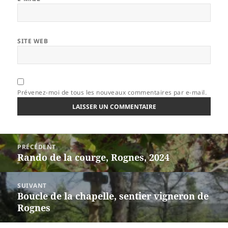
SITE WEB
Prévenez-moi de tous les nouveaux commentaires par e-mail.
Navigation
PRÉCÉDENT
de
Rando de la courge, Rognes, 2024
Article
l’article
précédent :
SUIVANT
Boucle de la chapelle, sentier vigneron de
Article
Rognes
suivant :