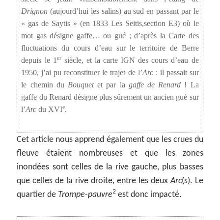
Drignon
(aujourd’hui les salins) au sud en passant par le
« gas de Saytis » (en 1833 Les Seitis,section E3) où le
mot gas désigne gaffe… ou gué ; d’après la Carte des
fluctuations du cours d’eau sur le territoire de Berre
er
depuis le 1
siècle, et la carte IGN des cours d’eau de
1950, j’ai pu reconstituer le trajet de l’
Arc
: il passait sur
le chemin du
Bouquet
et par la
gaffe de Renard
! La
gaffe du Renard désigne plus sûrement un ancien gué sur
e
l’
Arc
du XVI
.
Cet article nous apprend également que les crues du
fleuve étaient nombreuses et que les zones
inondées sont celles de la rive gauche, plus basses
que celles de la rive droite, entre les deux
Arc
(s). Le
2
quartier de
Trompe-pauvre
est donc impacté.