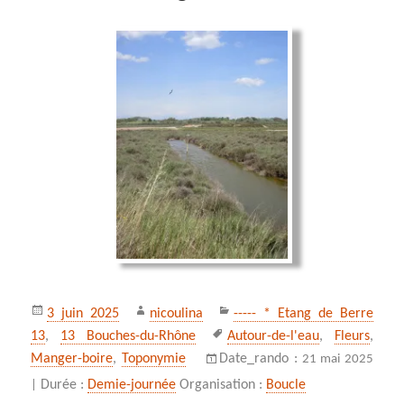
Publié
Auteur
Catégories
3 juin 2025
nicoulina
----- * Etang de Berre
le
Mots-
13
,
13 Bouches-du-Rhône
Autour-de-l'eau
,
Fleurs
,
clés
Manger-boire
,
Toponymie
Date_rando :
21 mai 2025
Durée :
Demie-journée
Organisation :
Boucle
|