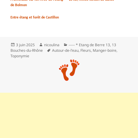
de Bolmon
Entre étang et forêt de Castillon
Publié
Auteur
Catégories
3 juin 2025
nicoulina
----- * Etang de Berre 13
,
13
le
Mots-
Bouches-du-Rhône
Autour-de-l'eau
,
Fleurs
,
Manger-boire
,
clés
Toponymie