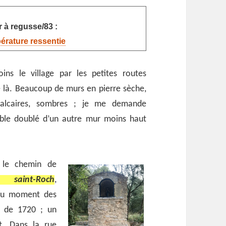
 à regusse/83 :
pérature ressentie
ins le village par les petites routes
e là. Beaucoup de murs en pierre sèche,
calcaires, sombres ; je me demande
mble doublé d’un autre mur moins haut
 le chemin de
ire
saint-Roch
,
 au moment des
e de 1720 ; un
. Dans la rue