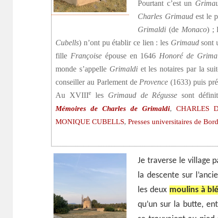
Pourtant c’est un
Grima
Charles Grimaud
est le 
Grimaldi
(de
Monaco
) ;
Cubells
) n’ont pu établir ce lien : les
Grimaud
sont 
fille
Françoise
épouse en 1646
Honoré de Grima
monde s’appelle
Grimaldi
et les notaires par la su
conseiller au Parlement de
Provence
(1633) puis prés
e
Au XVIII
les
Grimaud de Régusse
sont défin
,
Mémoires de Charles de Grimaldi
CHARLES D
,
‎MONIQUE CUBELLS
Presses universitaires de Bo
Je traverse le village 
la descente sur l’anc
les deux
moulins à bl
qu’un sur la butte, e