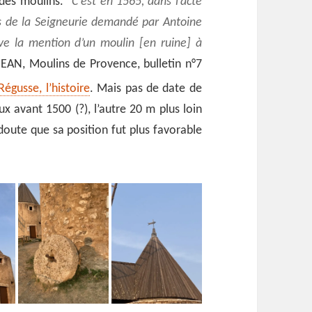
 des moulins.
C’est en 1565, dans l’acte
es de la Seigneurie demandé par Antoine
uve la mention d’un moulin [en ruine] à
JEAN, Moulins de Provence, bulletin n°7
égusse, l’histoire
. Mais pas de date de
ux avant 1500 (?), l’autre 20 m plus loin
 doute que sa position fut plus favorable