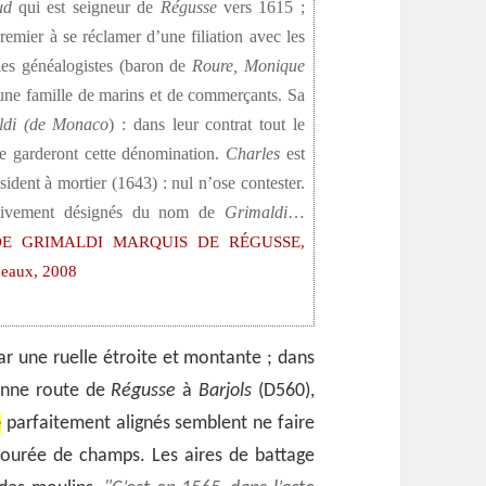
ud
qui est seigneur de
Régusse
vers 1615 ;
premier à se réclamer d’une filiation avec les
 les généalogistes (baron de
Roure,
Monique
une famille de marins et de commerçants. Sa
ldi (de Monaco
) : dans leur contrat tout le
ite garderont cette dénomination.
Charles
est
ident à mortier (1643) : nul n’ose contester.
itivement désignés du nom de
Grimaldi
…
E GRIMALDI MARQUIS DE RÉGUSSE,
rdeaux, 2008
par une ruelle étroite et montante ; dans
ienne route de
Régusse
à
Barjols
(D560),
é
parfaitement alignés semblent ne faire
ntourée de champs. Les aires de battage