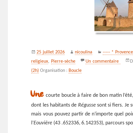
Publié
Auteur
Catégories
25 juillet 2026
nicoulina
----- * Provenc
le
sur Le
religieux
,
Pierre-sèche
Un commentaire
D
(2h)
Organisation :
Boucle
Une
courte boucle à faire de bon matin l’été
dont les habitants de
Régusse
sont si fiers. Je
mais vous pouvez partir de n’importe quel poin
l’
Eouvière
(43 .652336, 6.142353), parcours sport