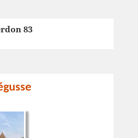
erdon 83
égusse