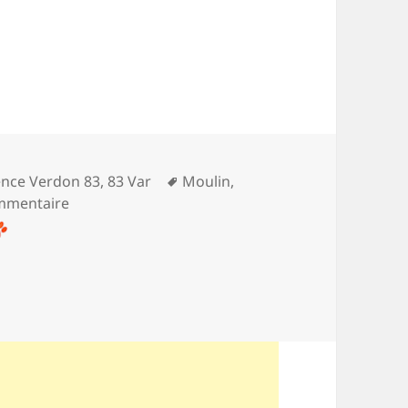
Mots-
vence Verdon 83
,
83 Var
Moulin
,
clés
sur Les moulins de Régusse
mmentaire