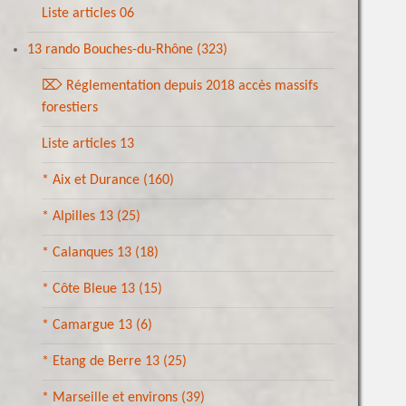
Liste articles 06
13 rando Bouches-du-Rhône
(323)
⌦ Réglementation depuis 2018 accès massifs
forestiers
Liste articles 13
* Aix et Durance
(160)
* Alpilles 13
(25)
* Calanques 13
(18)
* Côte Bleue 13
(15)
* Camargue 13
(6)
* Etang de Berre 13
(25)
* Marseille et environs
(39)