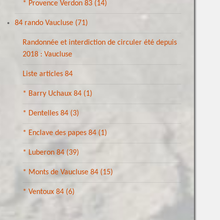
* Provence Verdon 83
(14)
84 rando Vaucluse
(71)
Randonnée et interdiction de circuler été depuis
2018 : Vaucluse
Liste articles 84
* Barry Uchaux 84
(1)
* Dentelles 84
(3)
* Enclave des papes 84
(1)
* Luberon 84
(39)
* Monts de Vaucluse 84
(15)
* Ventoux 84
(6)