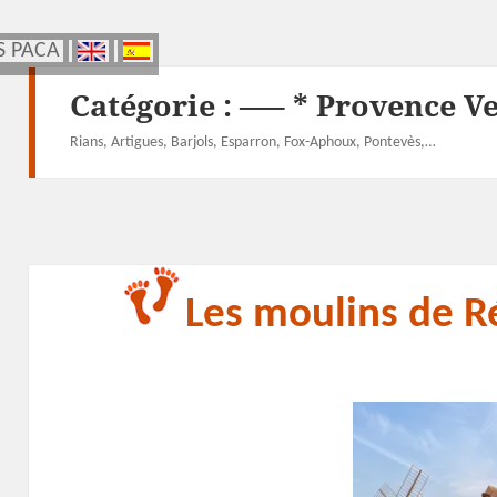
S PACA
S PACA
Catégorie :
—– * Provence V
Rians, Artigues, Barjols, Esparron, Fox-Aphoux, Pontevès,…
Les moulins de R