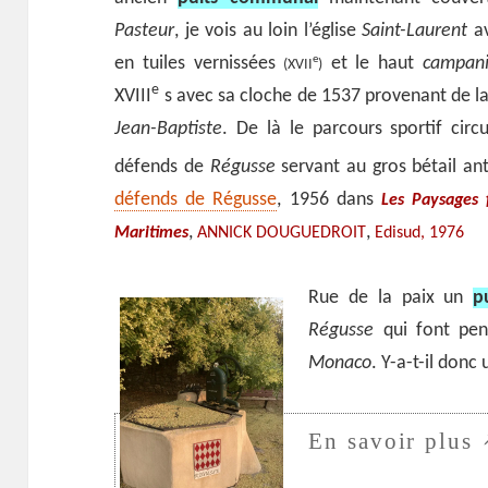
Pasteur
, je vois au loin l’église
Saint-Laurent
av
en tuiles vernissées
et le haut
campani
e
(XVII
)
e
XVIII
s avec sa cloche de 1537 provenant de l
Jean-Baptiste
. De là le parcours sportif circ
défends de
Régusse
servant au gros bétail a
défends de Régusse
, 1956 dans
Les Paysages 
,
,
Maritimes
ANNICK DOUGUEDROIT
Edisud, 1976
Rue de la paix un
p
Régusse
qui font pen
Monaco
. Y-a-t-il donc 