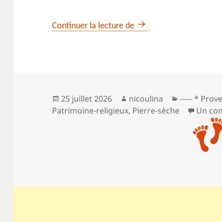
Les moulins de Régusse
Continuer la lecture de
Publié
Auteur
Catégories
25 juillet 2026
nicoulina
----- * Pro
le
Patrimoine-religieux
,
Pierre-sèche
Un co