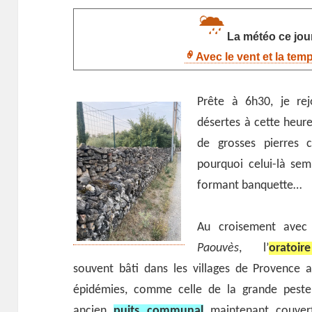
La météo ce jour
Avec le vent et la tem
Prête à 6h30, je rejo
désertes à cette heur
de grosses pierres 
pourquoi celui-là se
formant banquette…
Au croisement avec
Paouvès
, l’
orato
souvent bâti dans les villages de Provence
épidémies, comme celle de la grande pest
ancien
puits communal
maintenant couvert