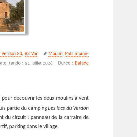
Mots-
e Verdon 83
,
83 Var
Moulin
,
Patrimoine-
clés
s moulins de Régusse
ate_rando :
Durée :
Balade
21 juillet 2026 |
, pour découvrir les deux moulins à vent
 suis partie du camping
Les lacs du Verdon
t du circuit : panneau de la carraire de
if, parking dans le village.