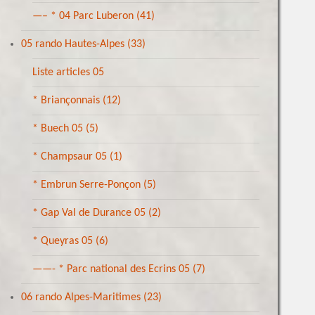
—– * 04 Parc Luberon
(41)
05 rando Hautes-Alpes
(33)
Liste articles 05
* Briançonnais
(12)
* Buech 05
(5)
* Champsaur 05
(1)
* Embrun Serre-Ponçon
(5)
* Gap Val de Durance 05
(2)
* Queyras 05
(6)
——- * Parc national des Ecrins 05
(7)
06 rando Alpes-Maritimes
(23)