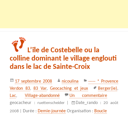
L’île de Costebelle ou la
colline dominant le village englouti
dans le lac de Sainte-Croix
Publié
Auteur
Catégories
17 septembre 2008
nicoulina
----- * Provence
le
Mots-
Verdon 83
,
83 Var
,
Geocaching et jeux
Berger(ie)
,
clés
sur L’île d
Lac
,
Village-abandonné
Un commentaire
geocacheur :
Date_rando :
ruettenscheider |
20 août
Durée :
Demie-journée
Organisation :
Boucle
2008 |