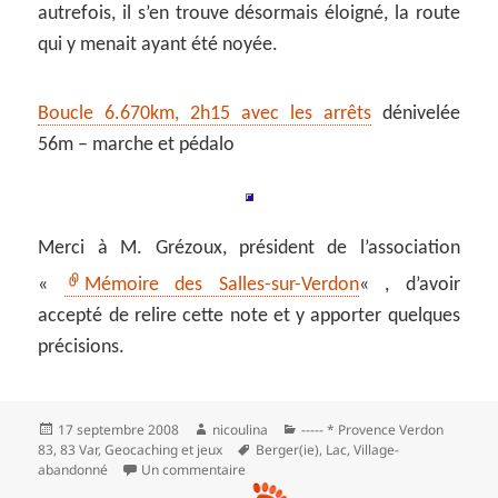
autrefois, il s’en trouve désormais éloigné, la route
qui y menait ayant été noyée.
Boucle 6.670km, 2h15 avec les arrêts
dénivelée
56m – marche et pédalo
Merci à M. Grézoux, président de l’association
«
Mémoire des Salles-sur-Verdon
« , d’avoir
accepté de relire cette note et y apporter quelques
précisions.
Publié
Auteur
Catégories
17 septembre 2008
nicoulina
----- * Provence Verdon
le
Mots-
83
,
83 Var
,
Geocaching et jeux
Berger(ie)
,
Lac
,
Village-
clés
sur L’île de Costebelle ou la colline domin
abandonné
Un commentaire