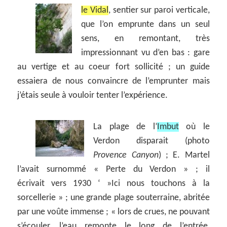
le Vidal
, sentier sur paroi verticale,
que l’on emprunte dans un seul
sens, en remontant, très
impressionnant vu d’en bas : gare
au vertige et au coeur fort sollicité ; un guide
essaiera de nous convaincre de l’emprunter mais
j’étais seule à vouloir tenter l’expérience.
La plage de l’
Imbut
où le
Verdon disparait (photo
Provence Canyon
) ; E. Martel
l’avait surnommé « Perte du Verdon » ; il
écrivait vers 1930 ‘ »Ici nous touchons à la
sorcellerie » ; une grande plage souterraine, abritée
par une voûte immense ; « lors de crues, ne pouvant
s’écouler, l’eau remonte le long de l’entrée,