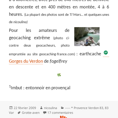
en descente et en 400 mètres en montée, 4 à 6
heures.
(La plupart des photos sont de
Ti’Mars…
et quelques unes
de
nicoulina)
Pour les amateurs de
geocaching extrême
(photo ci-
contre deux geocacheurs, photo
: earthcache
empruntée au site geocaching-france.com)
Gorges du Verdon
de
fogelfrey
1
Imbut : entonnoir en provençal
Publié
Auteur
Catégories
22 février 2009
nicoulina
----- * Provence Verdon 83
,
83
le
Mots-
sur *** Le sentier de l’Imbut 
Var
Grotte-aven
17 commentaires
clés