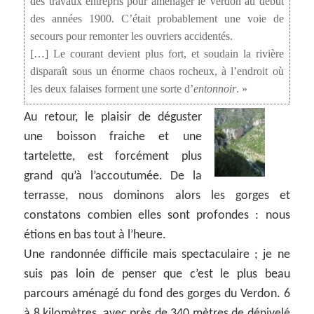
des travaux entrepris pour aménager le Verdon au début
des années 1900. C’était probablement une voie de
secours pour remonter les ouvriers accidentés.
[…] Le courant devient plus fort, et soudain la rivière
disparaît sous un énorme chaos rocheux, à l’endroit où
les deux falaises forment une sorte d’
entonnoir
. »
Au retour, le plaisir de déguster
une boisson fraiche et une
tartelette, est forcément plus
grand qu’à l’accoutumée. De la
terrasse, nous dominons alors les gorges et
constatons combien elles sont profondes : nous
étions en bas tout à l’heure.
Une randonnée difficile mais spectaculaire ; je ne
suis pas loin de penser que c’est le plus beau
parcours aménagé du fond des gorges du Verdon. 6
à 8 kilomètres, avec près de 340 mètres de dénivelé