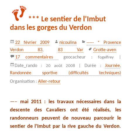
*** Le sentier de l’Imbut
dans les gorges du Verdon
Publié
Auteur
Catégories
22 février 2009
nicoulina
----- * Provence
le
Mots-
Verdon 83
,
83 Var
Grotte-aven
clés
sur *** Le sentier de l’Imbut dans le
17 commentaires
geocacheur :
fogelfrey |
Date_rando :
Durée :
Journée
,
20 août 2008 |
Randonnée sportive (difficultés techniques)
Organisation :
Aller-retour
—–
mai 2011 : les travaux nécessaires dans la
descente des Cavaliers ont été réalisés, les
randonneurs peuvent de nouveau parcourir le
sentier de l’Imbut par la rive gauche du Verdon
.